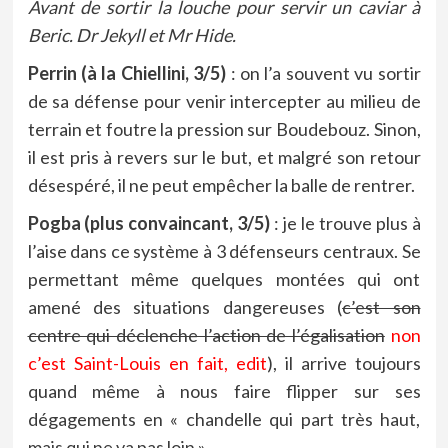
Avant de sortir la louche pour servir un caviar à
Beric. Dr Jekyll et Mr Hide.
Perrin (à la Chiellini, 3/5)
: on l’a souvent vu sortir
de sa défense pour venir intercepter au milieu de
terrain et foutre la pression sur Boudebouz. Sinon,
il est pris à revers sur le but, et malgré son retour
désespéré, il ne peut empêcher la balle de rentrer.
Pogba (plus convaincant, 3/5)
: je le trouve plus à
l’aise dans ce système à 3 défenseurs centraux. Se
permettant même quelques montées qui ont
amené des situations dangereuses (
c’est son
centre qui déclenche l’action de l’égalisation
non
c’est Saint-Louis en fait, edit
), il arrive toujours
quand même à nous faire flipper sur ses
dégagements en « chandelle qui part très haut,
mais qui ne va pas loin ».