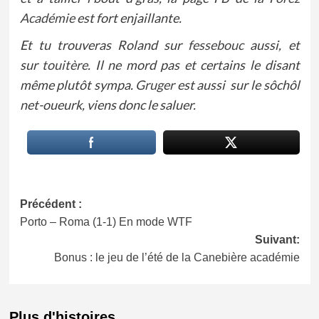
Académie
est fort enjaillante.
Et tu trouveras Roland sur
fessebouc
aussi, et
sur
touitère
. Il ne mord pas et certains le disant
même plutôt sympa.
Gruger
est aussi sur le sôchôl
net-oueurk
, viens donc le saluer.
Navigation
Précédent :
Porto – Roma (1-1) En mode WTF
d’article
Suivant:
Bonus : le jeu de l’été de la Canebière académie
Plus d'histoires