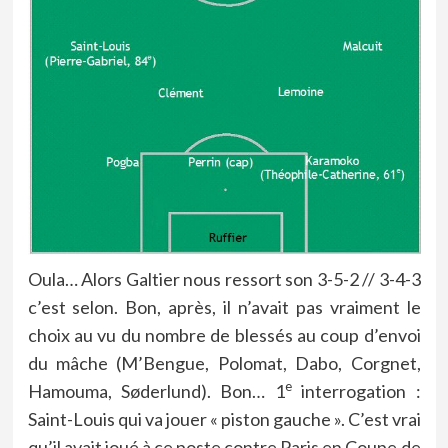
Oula… Alors Galtier nous ressort son 3-5-2 // 3-4-3
c’est selon. Bon, après, il n’avait pas vraiment le
choix au vu du nombre de blessés au coup d’envoi
du mâche (M’Bengue, Polomat, Dabo, Corgnet,
e
Hamouma, Søderlund). Bon… 1
interrogation :
Saint-Louis qui va jouer « piston gauche ». C’est vrai
qu’il avait joué à ce poste contre Paris en Coupe de