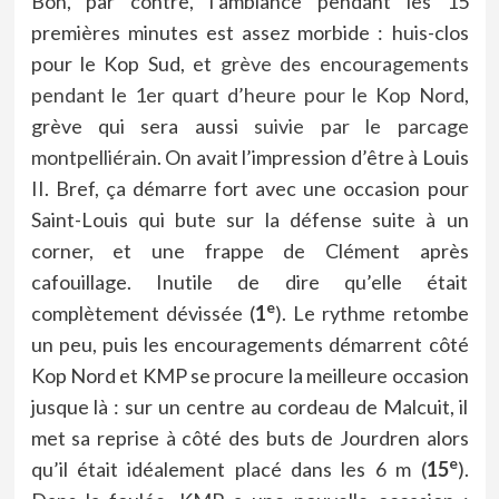
Bon, par contre, l’ambiance pendant les 15
premières minutes est assez morbide : huis-clos
pour le Kop Sud, et
grève des encouragements
pendant le 1er quart d’heure pour le Kop Nord
,
grève qui sera aussi
suivie par le parcage
montpelliérain
. On avait l’impression d’être à Louis
II. Bref, ça démarre fort avec une occasion pour
Saint-Louis qui bute sur la défense suite à un
corner, et une frappe de Clément après
cafouillage. Inutile de dire qu’elle était
e
complètement dévissée (
1
). Le rythme retombe
un peu, puis les encouragements démarrent côté
Kop Nord et KMP se procure la meilleure occasion
jusque là : sur un centre au cordeau de Malcuit, il
met sa reprise à côté des buts de Jourdren alors
e
qu’il était idéalement placé dans les 6 m (
15
).