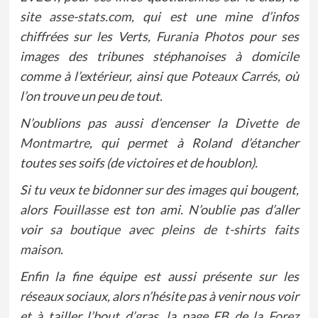
site
asse-stats.com
, qui est une mine d’infos
chiffrées sur les Verts,
Furania Photos
pour ses
images des tribunes stéphanoises à domicile
comme à l’extérieur, ainsi que
Poteaux Carrés
, où
l’on trouve un peu de tout.
N’oublions pas aussi d’encenser la
Divette de
Montmartre
, qui permet à Roland d’étancher
toutes ses soifs (de victoires et de houblon).
Si tu veux te bidonner sur des images qui bougent,
alors
Fouillasse
est ton ami. N’oublie pas d’aller
voir
sa boutique avec pleins de t-shirts faits
maison
.
Enfin la fine équipe est aussi présente sur les
réseaux sociaux, alors n’hésite pas à venir nous voir
et à tailler l’bout d’gras, la page FB de la
Forez