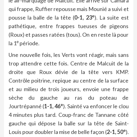
le air-marquage de Malcuit. Elle arrive sur Camara
qui frappe, Ruffier repousse mais Mounié a suivi et
e
pousse la balle de la tête (
0-1, 23
). La suite est
pathétique, entre frappes tueuses de pigeons
(Roux) et passes ratées (tous). On en reste là pour
e
la 1
période.
Une nouvelle fois, les Verts vont réagir, mais sans
trop attendre cette fois. Centre de Malcuit de la
droite que Roux dévie de la tête vers KMP.
Contrôle poitrine, repique au centre de la surface
et au milieu de trois joueurs, envoie une frappe
sèche du gauche au ras du poteau de
e
Jourtrépanné (
1-1, 46
). Sainté va enfoncer le clou
4 minutes plus tard. Coup-franc de Tannane côté
gauche qui dépose la balle sur la tête de Saint-
e
Louis pour doubler la mise de belle façon (
2-1, 50
).