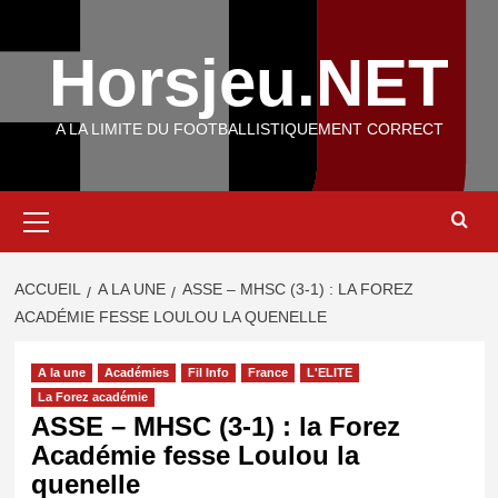
Aller
au
Horsjeu.NET
contenu
A LA LIMITE DU FOOTBALLISTIQUEMENT CORRECT
Menu
principal
ACCUEIL
A LA UNE
ASSE – MHSC (3-1) : LA FOREZ
ACADÉMIE FESSE LOULOU LA QUENELLE
A la une
Académies
Fil Info
France
L'ELITE
La Forez académie
ASSE – MHSC (3-1) : la Forez
Académie fesse Loulou la
quenelle