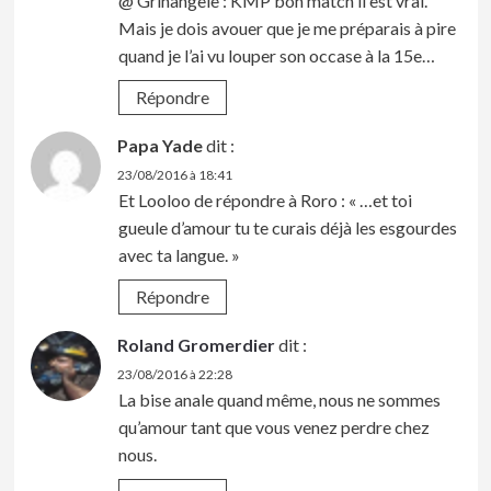
@ Grinangèle : KMP bon match il est vrai.
Mais je dois avouer que je me préparais à pire
quand je l’ai vu louper son occase à la 15e…
Répondre
Papa Yade
dit :
23/08/2016 à 18:41
Et Looloo de répondre à Roro : « …et toi
gueule d’amour tu te curais déjà les esgourdes
avec ta langue. »
Répondre
Roland Gromerdier
dit :
23/08/2016 à 22:28
La bise anale quand même, nous ne sommes
qu’amour tant que vous venez perdre chez
nous.