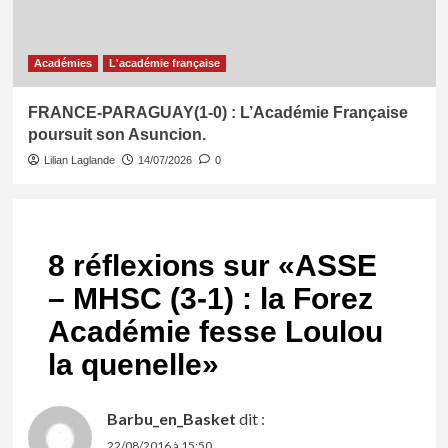
Académies
L'académie française
FRANCE-PARAGUAY(1-0) : L’Académie Française
poursuit son Asuncion.
Lilian Laglande
14/07/2026
0
8 réflexions sur «
ASSE
– MHSC (3-1) : la Forez
Académie fesse Loulou
la quenelle
»
Barbu_en_Basket
dit :
22/08/2016 à 15:50