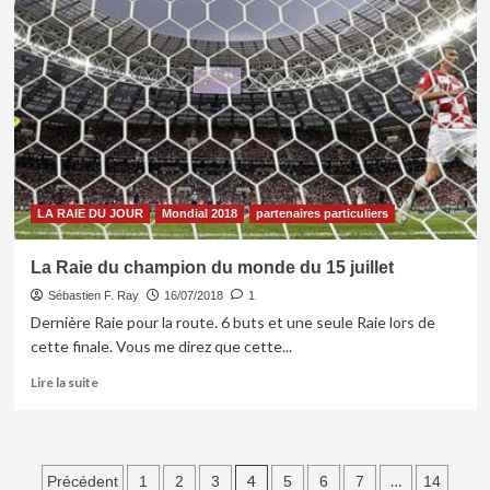
RAIE
du
14
juin
LA RAIE DU JOUR
Mondial 2018
partenaires particuliers
La Raie du champion du monde du 15 juillet
Sébastien F. Ray
16/07/2018
1
Dernière Raie pour la route. 6 buts et une seule Raie lors de
cette finale. Vous me direz que cette...
En
Lire la suite
savoir
plus
sur
La
Pagination
4
…
Précédent
1
2
3
5
6
7
14
Raie