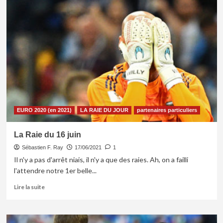
EURO 2020 (en 2021)
LA RAIE DU JOUR
partenaires particuliers
La Raie du 16 juin
Sébastien F. Ray
17/06/2021
1
Il n'y a pas d'arrêt niais, il n'y a que des raies. Ah, on a failli
l'attendre notre 1er belle...
En
Lire la suite
savoir
plus
sur