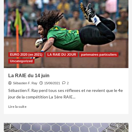
de
RAIE
trappage
EURO 2020 (en 2021)
LA RAIE DU JOUR
partenaires particuliers
Uncategorized
La RAIE du 14 juin
Sébastien F. Ray
15/06/2021
2
Sébastien F. Ray perd tous ses réflexes et ne revient que le 4e
jour de la compétition La 1ère RAIE...
En
Lire la suite
savoir
plus
sur
La