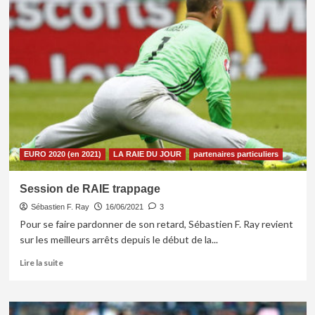
La
RAIE
du
15
juin
EURO 2020 (en 2021)
LA RAIE DU JOUR
partenaires particuliers
Session de RAIE trappage
Sébastien F. Ray
16/06/2021
3
Pour se faire pardonner de son retard, Sébastien F. Ray revient
sur les meilleurs arrêts depuis le début de la...
En
Lire la suite
savoir
plus
sur
Session