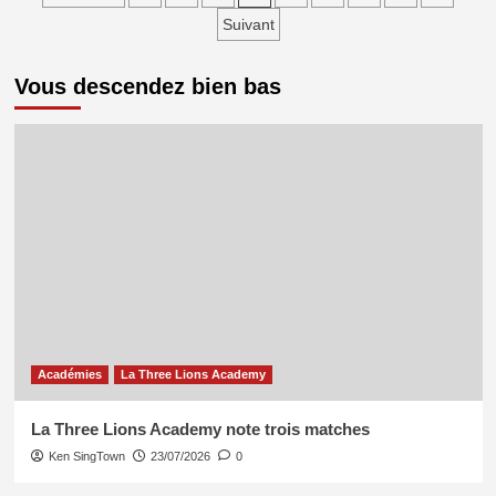
du
des
Suivant
champion
publications
du
monde
Vous descendez bien bas
du
15
juillet
Académies
La Three Lions Academy
La Three Lions Academy note trois matches
Ken SingTown
23/07/2026
0