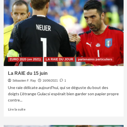
La
Raie
du
16
juin
EURO 2020 (en 2021)
LA RAIE DU JOUR
partenaires particuliers
La RAIE du 15 juin
Sébastien F. Ray
16/06/2021
1
Une raie délicate aujourd'hui, qui se déguste du bout des
doigts L'étrange Gulacsi espérait bien garder son papier propre
contre...
En
Lire la suite
savoir
plus
sur