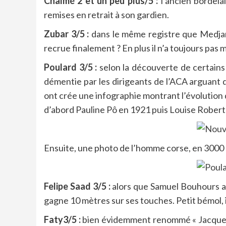
Chalmé 2 et un peu plus/5 :
l’ancien bordela
remises en retrait à son gardien.
Zubar 3/5 :
dans le même registre que Medjani a
recrue finalement ? En plus il n’a toujours pas
Poulard 3/5 :
selon la découverte de certains
démentie par les dirigeants de l’ACA arguant 
ont crée une infographie montrant l’évolution
d’abord Pauline Pô en 1921 puis Louise Robert
Ensuite, une photo de l’homme corse, en 3000 
Felipe Saad 3/5 :
alors que Samuel Bouhours a l
gagne 10 mètres sur ses touches. Petit bémol, 
Faty3/5 :
bien évidemment renommé « Jacques F