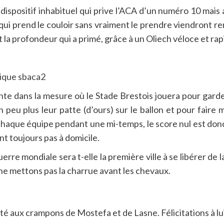
 dispositif inhabituel qui prive l’ACA d’un numéro 10 mais a
ui prend le couloir sans vraiment le prendre viendront ren
 la profondeur qui a primé, grâce à un Oliech véloce et rapi
te dans la mesure où le Stade Brestois jouera pour gard
n peu plus leur patte (d’ours) sur le ballon et pour faire
aque équipe pendant une mi-temps, le score nul est donc lo
t toujours pas à domicile.
erre mondiale sera t-elle la première ville à se libérer de 
 ne mettons pas la charrue avant les chevaux.
té aux crampons de Mostefa et de Lasne. Félicitations à lui