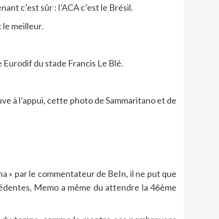
t c’est sûr : l’ACA c’est le Brésil.
le meilleur.
e Eurodif du stade Francis Le Blé.
euve à l’appui, cette photo de Sammaritano et de
cha » par le commentateur de BeIn, il ne put que
récédentes, Memo a même du attendre la 46ème