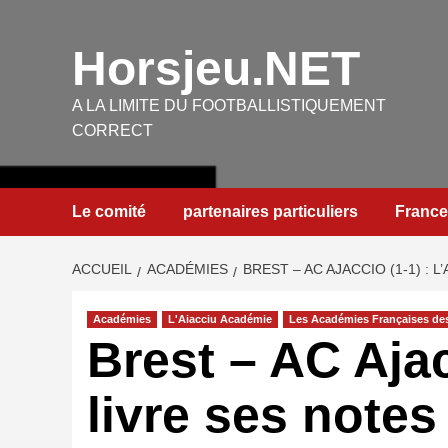
Aller
au
Horsjeu.NET
contenu
A LA LIMITE DU FOOTBALLISTIQUEMENT
CORRECT
Le comité
partenaires particuliers
France
ACCUEIL
ACADÉMIES
BREST – AC AJACCIO (1-1) : 
Académies
L'Aiacciu Académie
Les Académies Françaises des
Brest – AC Ajac
livre ses notes