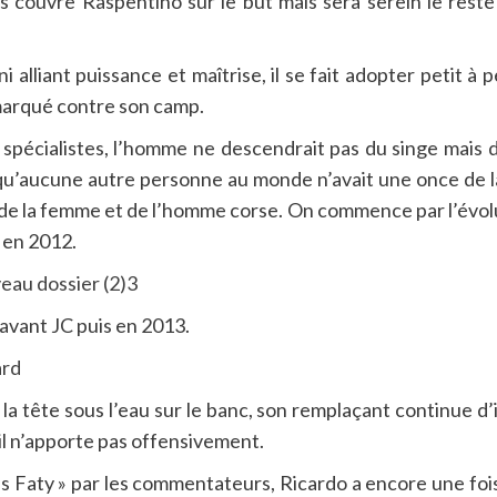
is couvre Raspentino sur le but mais sera serein le re
lliant puissance et maîtrise, il se fait adopter petit à p
 marqué contre son camp.
 spécialistes, l’homme ne descendrait pas du singe mai
qu’aucune autre personne au monde n’avait une once de la
 de la femme et de l’homme corse. On commence par l’évol
 en 2012.
avant JC puis en 2013.
a tête sous l’eau sur le banc, son remplaçant continue d’
il n’apporte pas offensivement.
aty » par les commentateurs, Ricardo a encore une fois m