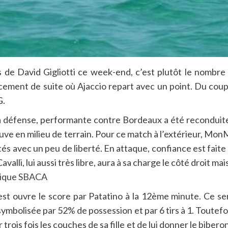
s de David Gigliotti ce week-end, c’est plutôt le nombre
cement de suite où Ajaccio repart avec un point. Du cou
G.
La défense, performante contre Bordeaux a été recondui
ouve en milieu de terrain. Pour ce match à l’extérieur, M
tés avec un peu de liberté. En attaque, confiance est faite
li, lui aussi très libre, aura à sa charge le côté droit mais
 ouvre le score par Patatino à la 12ème minute. Ce sera 
mbolisée par 52% de possession et par 6 tirs à 1. Toutefois
rois fois les couches de sa fille et de lui donner le bibero