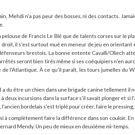
ain, Mehdi n’a pas peur des bosses, ni des contacts. Jamais
e.
 la pelouse de Francis Le Blé que de talents corses sur le p
roit, il s’est surtout mué en meneur de jeu en orientant et
défenseurs brestois. La bonne entente Cavalli/Oliech attei
 arrêtés seront bien tirés même si ses coéquipiers n’en aur
de l’Atlantique. À ce qu’il paraît, les tours jumelles du
l a du être un chien dans une brigade canine tellement il ne
 deux incursions dans la surface s’il savait plonger et si l
’ancien bordelais s’est triplé pour créer, faire le pressing
ssi à complètement faire la différence dans son couloir. En 
 Bernard Mendy. Un peu de mieux en deuxième mi-temps.