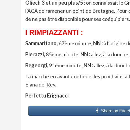
Oliech 3 et un peu plus/5 :
on connaissait le G
l’ACA de ramener un point de Bretagne. Pour cel
de ne pas être disponible pour ses coéquipiers.
I RIMPIAZZANTI :
Sammaritano,
67ème minute,
NN :
à l’origine 
Pierazzi,
85ème minute,
NN :
allez, à la douche.
Begeorgi,
91ème minute,
NN :
allez, à la douch
La marche en avant continue, les prochains à f
Elana del Rey.
Perfettu Erignacci.
Share on Face