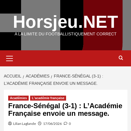
Aller
au
Horsjeu.NET
contenu
A LA LIMITE DU FOOTBALLISTIQUEMENT CORRECT
Menu
principal
ACCUEIL
ACADÉMIES
FRANCE-SÉNÉGAL (3-1) :
L’ACADÉMIE FRANÇAISE ENVOIE UN MESSAGE.
Académies
L'académie française
France-Sénégal (3-1) : L’Académie
Française envoie un message.
Lilian Laglande
17/06/2026
0