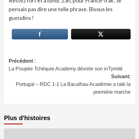
Restez fort et à lundi, 23h, pour France-Irak. Je
pensais pas dire une telle phrase. Bisous les
gueudins !
Navigation
Précédent :
La Poupée Tchéquie Academy dévoile son inTymité
d’article
Suivant:
Portugal – RDC 1-1 La Bacalhau Académie a raté la
première marche
Plus d'histoires