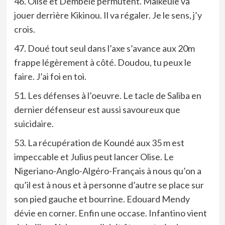
46. Olise et Dembélé permutent. Maïkeule va
jouer derrière Kikinou. Il va régaler. Je le sens, j’y
crois.
47. Doué tout seul dans l’axe s’avance aux 20m
frappe légèrement à côté. Doudou, tu peux le
faire. J’ai foi en toi.
51. Les défenses à l’oeuvre. Le tacle de Saliba en
dernier défenseur est aussi savoureux que
suicidaire.
53. La récupération de Koundé aux 35 m est
impeccable et Julius peut lancer Olise. Le
Nigeriano-Anglo-Algéro-Français à nous qu’on a
qu’il est à nous et à personne d’autre se place sur
son pied gauche et bourrine. Edouard Mendy
dévie en corner. Enfin une occase. Infantino vient