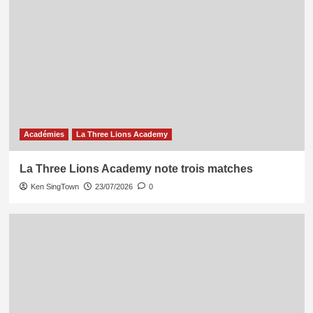
Académies
La Three Lions Academy
La Three Lions Academy note trois matches
Ken SingTown
23/07/2026
0