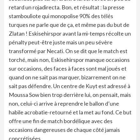
retard un rojadirecta. Bon, et résultat : la presse
stambouliote qui monopolise 90% des télés
turques ne parle que de ça, et même pas du but de
Zlatan ! Eskisehirspor avant la mi-temps récolte un
pénalty peut-être juste mais un peu sévère
transformé par Necati. On se dit que le match est
torché, mais non, Eskisehirspor manque occasions
sur occasions, des faces à faces sont mal joués et
quand on ne sait pas marquer, bizarrement on ne
sait pas défendre. Un centre de Kuyt est adressé à
Moussa Sow bien trop derrière lui, on pensait, mais
non, celui-ci arrive à reprendre le ballon d’une
habile acrobatie-retourné et la met au fond. Ce but
offre une fin de match bordélique avec des
occasions dangereuses de chaque côté jamais
concrétisées.