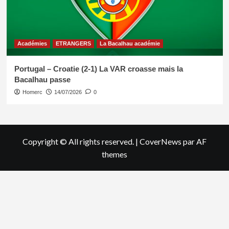
Académies
ETRANGERS
La Bacalhau académie
Portugal – Croatie (2-1) La VAR croasse mais la
Bacalhau passe
Homerc
14/07/2026
0
Copyright © All rights reserved.
|
CoverNews
par AF
themes