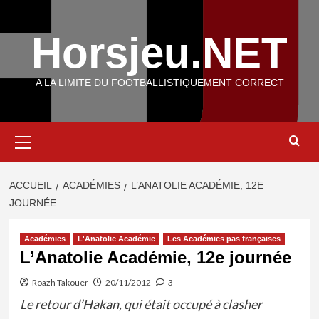
Aller
au
Horsjeu.NET
contenu
A LA LIMITE DU FOOTBALLISTIQUEMENT CORRECT
Menu
principal
ACCUEIL
ACADÉMIES
L’ANATOLIE ACADÉMIE, 12E
JOURNÉE
Académies
L'Anatolie Académie
Les Académies pas françaises
L’Anatolie Académie, 12e journée
Roazh Takouer
20/11/2012
3
Le retour d’Hakan, qui était occupé à clasher