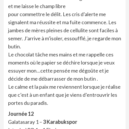
et me laisse le champ libre
pour commettre le délit. Les cris d’alerte me
signalent ma réussite et ma fuite commence. Les
jambes de mères pleines de cellulite sont faciles à
semer. J’arrive à m’isoler, essoufflé, je regarde mon
butin.
Le chocolat tâche mes mains et me rappelle ces
moments où le papier se déchire lorsque je veux
essuyer mon…cette pensée me dégoûte et je
décide de me débarrasser de mon
butin
.
Le calme et la paix me reviennent lorsque je réalise
que c’est à un enfant que je viens d’entrouvrir les
portes du paradis.
Journée 12
Galatasaray 1 –
3 Karabukspor