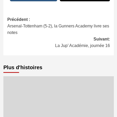
Navigation
Précédent :
Arsenal-Tottenham (5-2), la Gunners Academy livre ses
d’article
notes
Suivant:
La Jup’ Académie, journée 16
Plus d'histoires