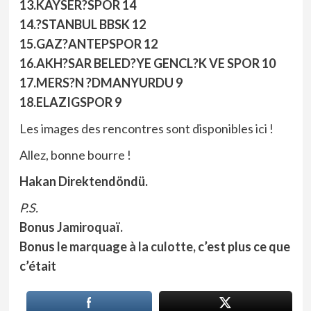
13.KAYSER?SPOR 14
14.?STANBUL BBSK 12
15.GAZ?ANTEPSPOR 12
16.AKH?SAR BELED?YE GENCL?K VE SPOR 10
17.MERS?N ?DMANYURDU 9
18.ELAZIGSPOR 9
Les images des rencontres sont disponibles
ici
!
Allez, bonne bourre !
Hakan Direktendöndü.
P.S.
Bonus
Jamiroquaï.
Bonus
le marquage à la culotte,
c’est plus ce que
c’était