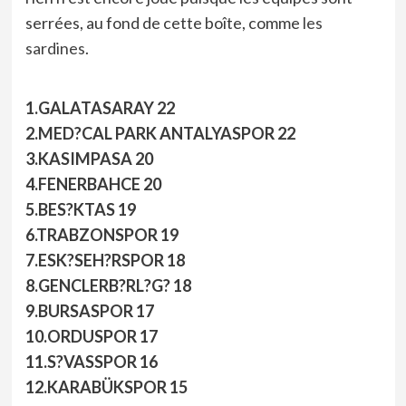
serrées, au fond de cette boîte, comme
les
sardines
.
1.GALATASARAY 22
2.MED?CAL PARK ANTALYASPOR 22
3.KASIMPASA 20
4.FENERBAHCE 20
5.BES?KTAS 19
6.TRABZONSPOR 19
7.ESK?SEH?RSPOR 18
8.GENCLERB?RL?G? 18
9.BURSASPOR 17
10.ORDUSPOR 17
11.S?VASSPOR 16
12.KARABÜKSPOR 15