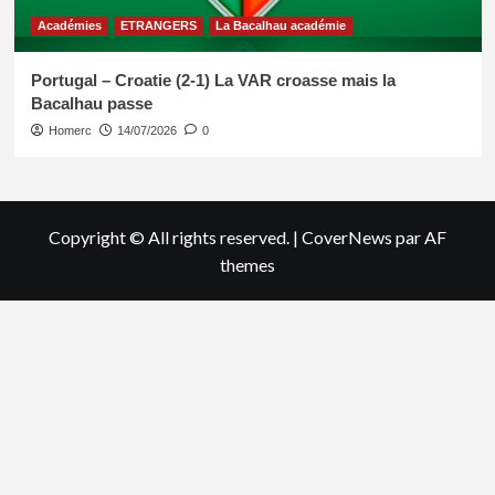
Académies
ETRANGERS
La Bacalhau académie
Portugal – Croatie (2-1) La VAR croasse mais la
Bacalhau passe
Homerc
14/07/2026
0
Copyright © All rights reserved.
|
CoverNews
par AF
themes