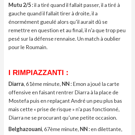
Mutu 2/5 :
il a tiré quand il fallait passer, il a tiré à
gauche quand il fallait tirer à droite, il a
énormément gueulé alors qu’il aurait dû se
remettre en question et au final, il n’a que trop peu
pesé sur la défense rennaise. Un match à oublier
pour le Roumain.
I RIMPIAZZANTI :
Diarra
, 61ème minute,
NN :
Emon a joué la carte
offensive en faisant rentrer Diarra à la place de
Mostefa puis en replaçant André un peu plus bas
mais cette « prise de risque » n’a pas fonctionné,
Diarra ne se procurant qu’une petite occasion.
Belghazouani
, 67ème minute,
NN :
en dilettante,