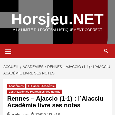
Aller
au
Horsjeu.NET
contenu
A LA LIMITE DU FOOTBALLISTIQUEMENT CORRECT
Menu
principal
ACCUEIL
ACADÉMIES
RENNES – AJACCIO (1-1) : L’AIACCIU
ACADÉMIE LIVRE SES NOTES
Académies
L'Aiacciu Académie
Les Académies Françaises des gentils
Rennes – Ajaccio (1-1) : l’Aiacciu
Académie livre ses notes
academicien
22/05/2013
0