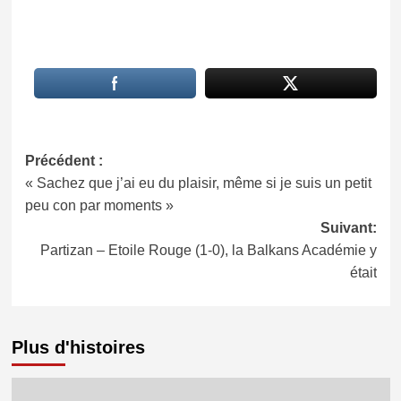
Navigation
Précédent :
« Sachez que j’ai eu du plaisir, même si je suis un petit
d’article
peu con par moments »
Suivant:
Partizan – Etoile Rouge (1-0), la Balkans Académie y
était
Plus d'histoires