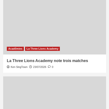
Académies
La Three Lions Academy
La Three Lions Academy note trois matches
Ken SingTown
23/07/2026
0