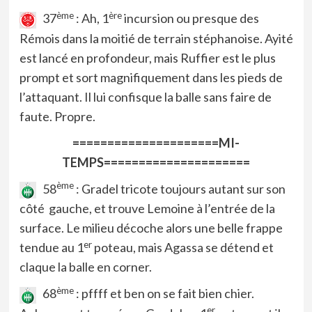
ème
ère
37
: Ah, 1
incursion ou presque des
Rémois dans la moitié de terrain stéphanoise. Ayité
est lancé en profondeur, mais Ruffier est le plus
prompt et sort magnifiquement dans les pieds de
l’attaquant. Il lui confisque la balle sans faire de
faute. Propre.
=====================MI-
TEMPS=====================
ème
58
: Gradel tricote toujours autant sur son
côté gauche, et trouve Lemoine à l’entrée de la
surface. Le milieu décoche alors une belle frappe
er
tendue au 1
poteau, mais Agassa se détend et
claque la balle en corner.
ème
68
: pffff et ben on se fait bien chier.
er