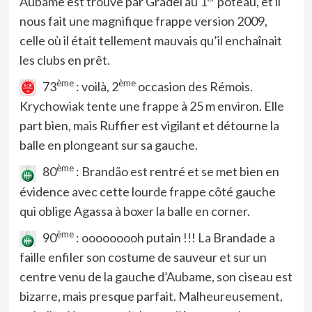
Aubame est trouvé par Gradel au 1
poteau, et il
nous fait une magnifique frappe version 2009,
celle où il était tellement mauvais qu’il enchaînait
les clubs en prêt.
ème
ème
73
: voilà, 2
occasion des Rémois.
Krychowiak tente une frappe à 25 m environ. Elle
part bien, mais Ruffier est vigilant et détourne la
balle en plongeant sur sa gauche.
ème
80
: Brandão est rentré et se met bien en
évidence avec cette lourde frappe côté gauche
qui oblige Agassa à boxer la balle en corner.
ème
90
: ooooooooh putain !!! La Brandade a
faille enfiler son costume de sauveur et sur un
centre venu de la gauche d’Aubame, son ciseau est
bizarre, mais presque parfait. Malheureusement,