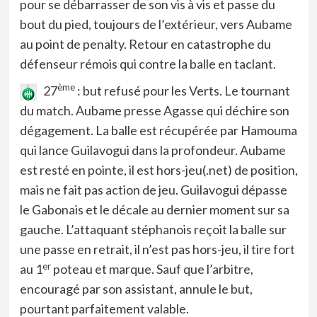
pour se débarrasser de son vis à vis et passe du
bout du pied, toujours de l’extérieur, vers Aubame
au point de penalty. Retour en catastrophe du
défenseur rémois qui contre la balle en taclant.
ème
27
: but refusé pour les Verts. Le tournant
du match. Aubame presse Agasse qui déchire son
dégagement. La balle est récupérée par Hamouma
qui lance Guilavogui dans la profondeur. Aubame
est resté en pointe, il est hors-jeu(.net) de position,
mais ne fait pas action de jeu. Guilavogui dépasse
le Gabonais et le décale au dernier moment sur sa
gauche. L’attaquant stéphanois reçoit la balle sur
une passe en retrait, il n’est pas hors-jeu, il tire fort
er
au 1
poteau et marque. Sauf que l’arbitre,
encouragé par son assistant, annule le but,
pourtant parfaitement valable.