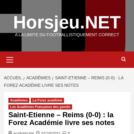
Aller
au
Horsjeu.NET
contenu
A LA LIMITE DU FOOTBALLISTIQUEMENT CORRECT
Menu
principal
ACCUEIL
ACADÉMIES
SAINT-ETIENNE – REIMS (0-0) : LA
FOREZ ACADÉMIE LIVRE SES NOTES
Académies
La Forez académie
Les Académies Françaises des gentils
Saint-Etienne – Reims (0-0) : la
Forez Académie livre ses notes
academicien
01/10/2012
9