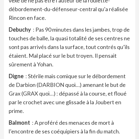
vexé de ne pas être l’auteur de la roulette-
débordement-du-défenseur-central qu’a réalisée
Rincon en face.
Debuchy
: Pas 90 minutes dans les jambes, trop de
touches de balle, la quasi totalité de ses centres ne
sont pas arrivés dans la surface, tout contrés qu’ils
étaient. Mal placé sur le but troyen. Il pensait
sûrement à Yohan.
Digne
: Stérile mais comique sur le débordement
de Darbion (DARBION quoi…) amenant le but de
Grax (GRAX quoi…) : dépassé à la course, et floué
par le crochet avec une glissade à la Joubert en
prime.
Balmont
: A proféré des menaces de mort à
l’encontre de ses coéquipiers à la fin du match.