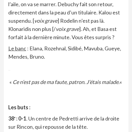
l’aile, on va se marrer. Debuchy fait son retour,
directement dans la peau d’un titulaire. Kalou est
suspendu. [
voix grave
] Rodelin n’est pas là.
Klonaridis non plus [/
voix grave
]. Ah, et Basa est
forfait à la dernière minute. Vous êtes surpris ?
Le banc
: Elana, Rozehnal, Sidibé, Mavuba, Gueye,
Mendes, Bruno.
_
«
Ce n’est pas de ma faute, patron. J’étais malade.
«
Les buts :
38′ : 0-1
. Un centre de Pedretti arrive de la droite
sur Rincon, qui repousse de la tête.