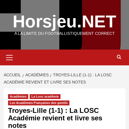
Aller
au
Horsjeu.NET
contenu
A LA LIMITE DU FOOTBALLISTIQUEMENT CORRECT
Menu
principal
ACCUEIL
ACADÉMIES
TROYES-LILLE (1-1) : LA LOSC
ACADÉMIE REVIENT ET LIVRE SES NOTES
Académies
La Losc académie
Les Académies Françaises des gentils
Troyes-Lille (1-1) : La LOSC
Académie revient et livre ses
notes