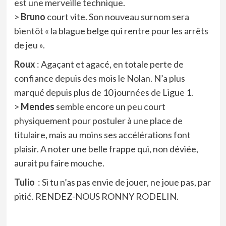
est une merveille technique.
>
Bruno
court vite. Son nouveau surnom sera
bientôt « la blague belge qui rentre pour les arrêts
de jeu ».
Roux
: Agaçant et agacé, en totale perte de
confiance depuis des mois le Nolan. N’a plus
marqué depuis plus de 10 journées de Ligue 1.
>
Mendes
semble encore un peu court
physiquement pour postuler à une place de
titulaire, mais au moins ses accélérations font
plaisir. A noter une belle frappe qui, non déviée,
aurait pu faire mouche.
Tulio
: Si tu n’as pas envie de jouer, ne joue pas, par
pitié. RENDEZ-NOUS RONNY RODELIN.