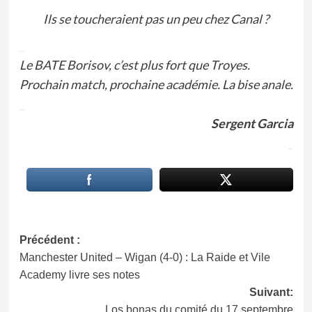
Ils se toucheraient pas un peu chez Canal ?
_
Le BATE Borisov, c’est plus fort que Troyes.
Prochain match, prochaine académie. La bise anale.
_
Sergent Garcia
_
Navigation
Précédent :
Manchester United – Wigan (4-0) : La Raide et Vile
d’article
Academy livre ses notes
Suivant:
Los bonas du comité du 17 septembre