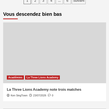
Pagination
1
…
2
3
4
6
Suivant
Nancy
(0-
des
0)
Vous descendez bien bas
publications
La
Chardon
à
Cran
Académie
a
déjà
tout
oublié.
Académies
La Three Lions Academy
La Three Lions Academy note trois matches
Ken SingTown
23/07/2026
0