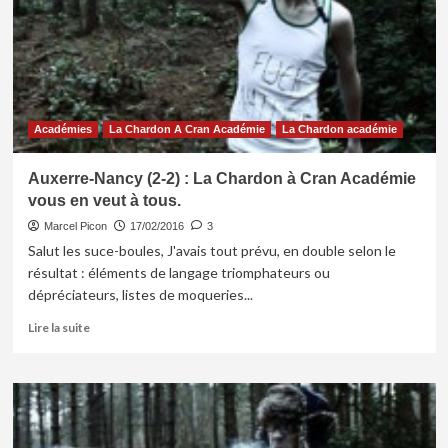
0)
–
Ne
nous
fâchons
pas.
Académies
La Chardon A Cran Académie
La Chardon académie
Auxerre-Nancy (2-2) : La Chardon à Cran Académie
vous en veut à tous.
Marcel Picon
17/02/2016
3
Salut les suce-boules, J'avais tout prévu, en double selon le
résultat : éléments de langage triomphateurs ou
dépréciateurs, listes de moqueries...
En
Lire la suite
savoir
plus
sur
Auxerre-
Nancy
(2-