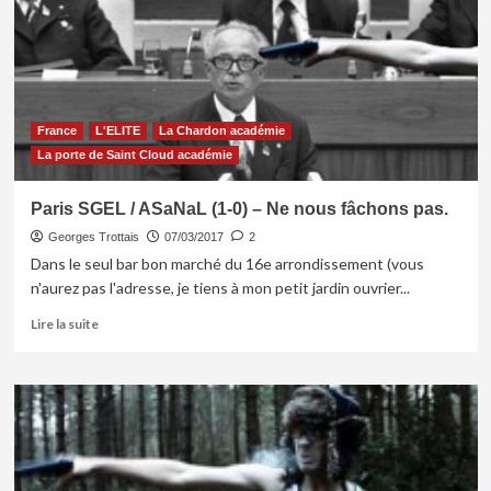
(1-
1)
:
la
Chardon
à
France
L'ELITE
La Chardon académie
Cran
ne
La porte de Saint Cloud académie
perd
plus
Paris SGEL / ASaNaL (1-0) – Ne nous fâchons pas.
Georges Trottais
07/03/2017
2
Dans le seul bar bon marché du 16e arrondissement (vous
n'aurez pas l'adresse, je tiens à mon petit jardin ouvrier...
En
Lire la suite
savoir
plus
sur
Paris
SGEL
/
ASaNaL
(1-