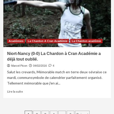
2)
:
La
Chardon
à
Cran
Académie
vous
en
Académies
La Chardon A Cran Académie
La Chardon académie
veut
à
Niort-Nancy (0-0) La Chardon à Cran Académie a
tous.
déjà tout oublié.
Marcel Picon
04/02/2016
4
Salut les crevards, Mémorable match en terre deux-sévraise ce
mardi, communsymbole de calendrier parfaitement organisé.
Tellement mémorable que j'en ai...
En
Lire la suite
savoir
plus
sur
Niort-