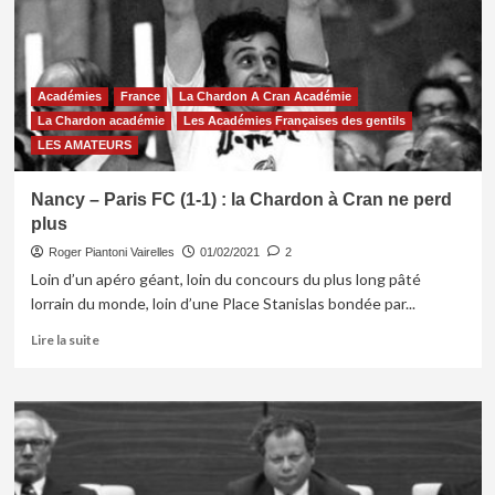
:
La
Chardon
à
Académies
France
La Chardon A Cran Académie
cran
La Chardon académie
Les Académies Françaises des gentils
Académie
prend
LES AMATEURS
son
premier
Nancy – Paris FC (1-1) : la Chardon à Cran ne perd
point
plus
de
la
Roger Piantoni Vairelles
01/02/2021
2
saison.
Loin d’un apéro géant, loin du concours du plus long pâté
lorrain du monde, loin d’une Place Stanislas bondée par...
En
Lire la suite
savoir
plus
sur
Nancy
–
Paris
FC