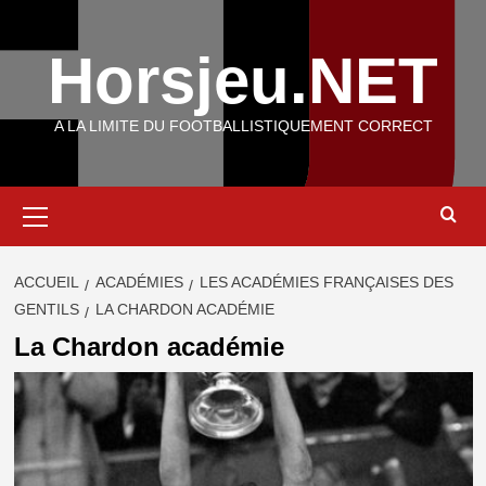
Aller
au
Horsjeu.NET
contenu
A LA LIMITE DU FOOTBALLISTIQUEMENT CORRECT
Menu
principal
ACCUEIL
ACADÉMIES
LES ACADÉMIES FRANÇAISES DES
GENTILS
LA CHARDON ACADÉMIE
La Chardon académie