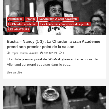
Académies
France
La Chardon A Cran Académie
La Chardon académie
Les Académies Françaises des gentils
LES AMATEURS
Bastia – Nancy (1-1) : La Chardon à cran Académie
prend son premier point de la saison.
Roger Piantoni Vairelles
13/08/2021
1
Et voilà le premier point de l'ASaNaL glané en terre corse. Un
Allemand qui prend ses aises dans le sud...
En
Lire la suite
savoir
plus
sur
Bastia
–
Nancy
(1-
1)