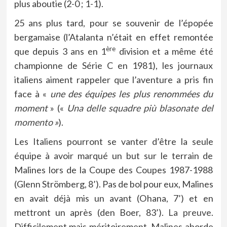
plus aboutie (2-0 ; 1-1).
25 ans plus tard, pour se souvenir de l’épopée
bergamaise (l’Atalanta n’était en effet remontée
ère
que depuis 3 ans en 1
division et a même été
championne de Série C en 1981), les journaux
italiens aiment rappeler que l’aventure a pris fin
face à «
une des équipes les plus renommées du
moment
» («
Una delle squadre più blasonate del
momento
»
).
Les Italiens pourront se vanter d’être la seule
équipe à avoir marqué un but sur le terrain de
Malines lors de la Coupe des Coupes 1987-1988
(Glenn Strömberg, 8’). Pas de bol pour eux, Malines
en avait déjà mis un avant (Ohana, 7’) et en
mettront un après (den Boer, 83’).
La preuve
.
Difficilement mais méritoirement, Malines aborde