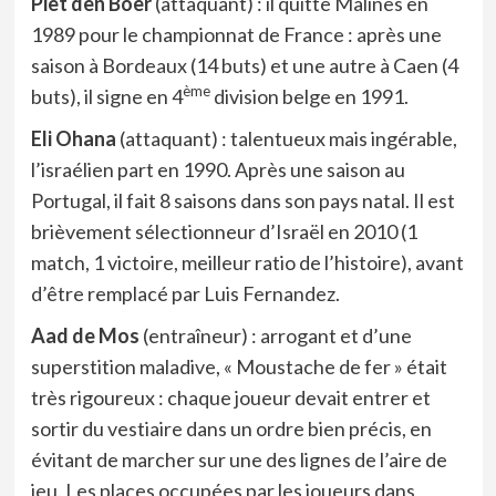
Piet den Boer
(attaquant) : il quitte Malines en
1989 pour le championnat de France : après une
saison à Bordeaux (14 buts) et une autre à Caen (4
ème
buts), il signe en 4
division belge en 1991.
Eli Ohana
(attaquant) : talentueux mais ingérable,
l’israélien part en 1990. Après une saison au
Portugal, il fait 8 saisons dans son pays natal. Il est
brièvement sélectionneur d’Israël en 2010 (1
match, 1 victoire, meilleur ratio de l’histoire), avant
d’être remplacé par Luis Fernandez.
Aad de Mos
(entraîneur) : arrogant et d’une
superstition maladive, « Moustache de fer » était
très rigoureux : chaque joueur devait entrer et
sortir du vestiaire dans un ordre bien précis, en
évitant de marcher sur une des lignes de l’aire de
jeu. Les places occupées par les joueurs dans