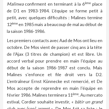
ème
Malinwa
confirment en terminant à la 6
place
de D1 en 1983-1984. L’équipe se forme petit à
petit, avec quelques difficultés : Malines termine
ème
12
en 1985 mais a beaucoup de mal au début de
la saison 1986-1986.
Les premiers contacts avec Aad de Mos ont lieu en
octobre. De Mos vient de passer cinq ans à la tête
de l’Ajax (3 titres de champion) et est libre. Un
accord verbal pour prendre en main l’équipe au
début de la saison 1986-1987 est conclu. Mais
Malines s’enfonce et file droit vers la D2.
L’entraîneur Ernst Künnecke est remercié, et De
Mos accepte de reprendre en main l’équipe en
ème
février 1986. Malines terminera 11
. Au mercato
estival, Cordier souhaite investir, «
bâtir un grand
club avec [son] argent
». De Mos fait sa liste : le