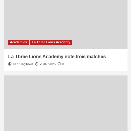
Académies
La Three Lions Academy
La Three Lions Academy note trois matches
Ken SingTown
23/07/2026
0