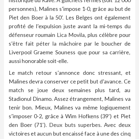
historique du Kavé. À guichets fermés (soit 12 000
personnes), Malines s’impose 1-0, grâce au but de
Piet den Boer à la 50’. Les Belges ont également
profité de l’expulsion juste avant la mi-temps du
défenseur roumain
Lica Movila
, plus célèbre pour
s’être fait péter la mâchoire
par le boucher de
Liverpool Graeme Souness que pour sa carrière,
aussi honorable soit-elle.
Le match retour s’annonce donc stressant, et
Malines devra conserver ce petit but d’avance. Ce
match se joue deux semaines plus tard, au
Stadionul Dinamo. Assez étrangement, Malines va
tenir bon. Mieux, Malines va même logiquement
s’imposer 0-2, grâce à Wim Hofkens (39’) et Piet
den Boer (71’).
Deux buts superbes
. Avec deux
victoires et aucun but encaissé face à une des cinq