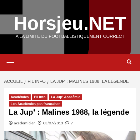
Aller
au
Horsjeu.NET
contenu
A LA LIMITE DU FOOTBALLISTIQUEMENT CORRECT
Menu
principal
ACCUEIL
FIL INFO
LA JUP’ : MALINES 1988, LA LÉGENDE
Académies
Fil Info
La Jup' Académie
Les Académies pas françaises
La Jup’ : Malines 1988, la légende
academicien
03/07/2013
7