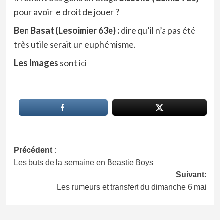
pour avoir le droit de jouer ?
Ben Basat (Lesoimier 63e) :
dire qu’il n’a pas été
très utile serait un euphémisme.
Les Images
sont
ici
Navigation
Précédent :
Les buts de la semaine en Beastie Boys
d’article
Suivant:
Les rumeurs et transfert du dimanche 6 mai