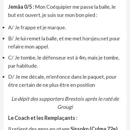
Jemâa 0/5 :
Mon Coéquipier me passe la balle, le
but est ouvert, je suis sur mon bon pied :
A/
Je frappe et je marque.
B/ Je lui remet la balle, et me met
horsjeu.net
pour
refaire mon appel.
C/ Je tombe, le défenseur est à 4m, mais je tombe,
par habitude.
D/ Je me décale, m’enfonce dans le paquet, pour
être certain de ne plus être en position
Le dépit des supporters Brestois après le raté de
Grougi
Le Coach et les Remplaçants :
Il retient des gens en otage
Sissoko (Culma 72e)