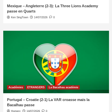
Mexique – Angleterre (2-3): La Three Lions Academy
passe en Quarts
Ken SingTown
14/07/2026
0
Académies
ETRANGERS
La Bacalhau académie
Portugal – Croatie (2-1) La VAR croasse mais la
Bacalhau passe
Homerc
14/07/2026
0