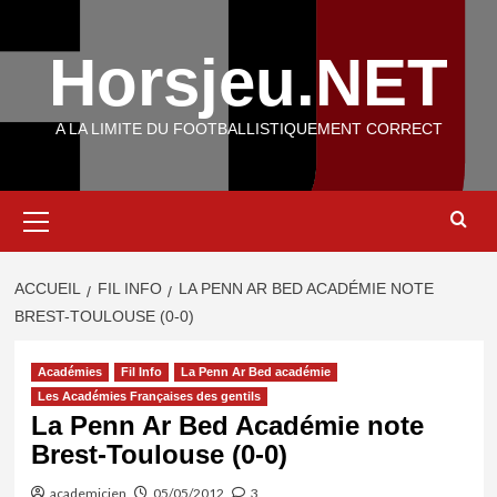
Aller
au
Horsjeu.NET
contenu
A LA LIMITE DU FOOTBALLISTIQUEMENT CORRECT
Menu
principal
ACCUEIL
FIL INFO
LA PENN AR BED ACADÉMIE NOTE
BREST-TOULOUSE (0-0)
Académies
Fil Info
La Penn Ar Bed académie
Les Académies Françaises des gentils
La Penn Ar Bed Académie note
Brest-Toulouse (0-0)
academicien
05/05/2012
3