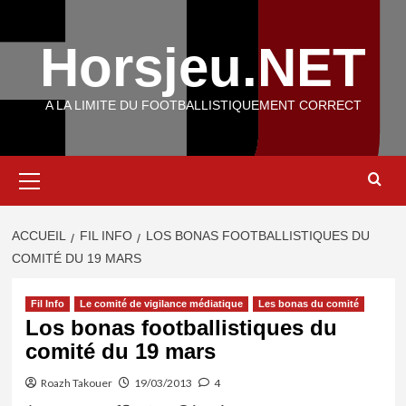
Aller
au
Horsjeu.NET
contenu
A LA LIMITE DU FOOTBALLISTIQUEMENT CORRECT
Menu
principal
ACCUEIL
FIL INFO
LOS BONAS FOOTBALLISTIQUES DU
COMITÉ DU 19 MARS
Fil Info
Le comité de vigilance médiatique
Les bonas du comité
Los bonas footballistiques du
comité du 19 mars
Roazh Takouer
19/03/2013
4