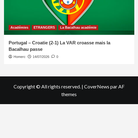
Académies
ETRANGERS
La Bacalhau académie
Portugal – Croatie (2-1) La VAR croasse mais la
Bacalhau passe
Homerc
14/07/2026
0
Copyright © All rights reserved.
|
CoverNews
par AF
themes