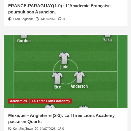
FRANCE-PARAGUAY(1-0) : L’Académie Française
poursuit son Asuncion.
Lilian Laglande
14/07/2026
0
Académies
La Three Lions Academy
Mexique – Angleterre (2-3): La Three Lions Academy
passe en Quarts
Ken SingTown
14/07/2026
0