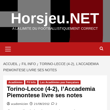
Aller
au
Horsjeu.NET
contenu
A LA LIMITE DU FOOTBALLISTIQUEMENT CORRECT
Menu
principal
ACCUEIL
FIL INFO
TORINO-LECCE (4-2), L’ACCADEMIA
PIEMONTESE LIVRE SES NOTES
Académies
Fil Info
Les Académies pas françaises
Torino-Lecce (4-2), l’Accademia
Piemontese livre ses notes
academicien
21/08/2012
2