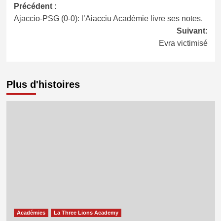
Navigation
Précédent :
Ajaccio-PSG (0-0): l’Aiacciu Académie livre ses notes.
d’article
Suivant:
Evra victimisé
Plus d'histoires
Académies
La Three Lions Academy