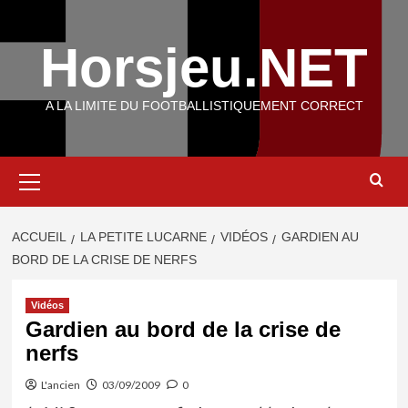
Aller
au
Horsjeu.NET
contenu
A LA LIMITE DU FOOTBALLISTIQUEMENT CORRECT
Menu
principal
ACCUEIL
LA PETITE LUCARNE
VIDÉOS
GARDIEN AU
BORD DE LA CRISE DE NERFS
Vidéos
Gardien au bord de la crise de
nerfs
L'ancien
03/09/2009
0