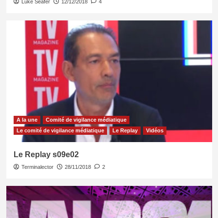
Luke Seafer
12/12/2018
4
A la une
Comité de vigilance médiatique
Le comité de vigilance médiatique
Le Replay
Vidéos
Le Replay s09e02
Terminalector
28/11/2018
2