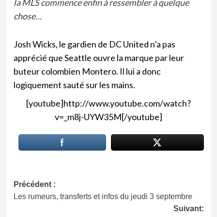
la MLS commence enfin à ressembler à quelque
chose…
Josh Wicks, le gardien de DC United n’a pas
apprécié que Seattle ouvre la marque par leur
buteur colombien Montero. Il lui a donc
logiquement sauté sur les mains.
[youtube]http://www.youtube.com/watch?
v=_m8j-UYW35M[/youtube]
Navigation
Précédent :
Les rumeurs, transferts et infos du jeudi 3 septembre
d’article
Suivant: