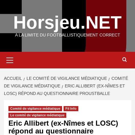
Aller
au
Horsjeu.NET
contenu
A LA LIMITE DU FOOTBALLISTIQUEMENT CORRECT
Menu
principal
ACCUEIL
LE COMITÉ DE VIGILANCE MÉDIATIQUE
COMITÉ
DE VIGILANCE MÉDIATIQUE
ERIC ALLIBERT (EX-NÎMES ET
LOSC) RÉPOND AU QUESTIONNAIRE PROUSTBALLE
Comité de vigilance médiatique
Fil Info
Le comité de vigilance médiatique
Eric Allibert (ex-Nîmes et LOSC)
répond au questionnaire