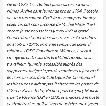
Né en 1976, Eric Allibert passe sa formation à
Nîmes. Arrivé dans le monde pro en 1994, il côtoie
des joueurs comme Cyril Jeunechamp ou Johnny
Ecker, le tout sous la coupe de Michel Mezy. Il est
encore jeune pousse lorsque qu’il vît la grand
épopée de la Coupe de France avec les Crocodiles
en 1996. En 1999, en même temps que Ecker, il
rejoint le LOSC. Doublure de Wimbée, il sera à
l’image du club sous de l’ère Vahid : joueur pro,
travailleur, humble, accessible auprès des
supporters, malgré le peu de matchs qu’il jouera (7
en trois saisons, dont 1 de Ligue des Champions),
les blessures n’aidant pas, il alternera les postes de
n°2 et n°3 avec Teddy Richert puis Grégory Malicki.
Il part à Valence (D2) en 2002 et endossera le poste
de titulaire durant 2 saisons pour faire une pige en