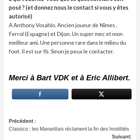
posé ? (et donnez nous le contact si vous y êtes
autorisé)
A Anthony Vosahlo. Ancien joueur de Nîmes ,
Ferrol (Espagne) et Dijon. Un super mec et mon
meilleur ami. Une personne rare dans le milieu du
foot. Il est sur fb. Sinon je peux le contacter.
Merci à Bart VDK et à Eric Allibert.
Navigation
Précédent :
Classico : les Marseillais réclament la fin des hostilités
d’article
Suivant: