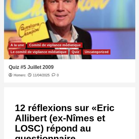
A la une
Comité de vigilance médiatique
Le comité de vigilance médiatique
Quiz
Uncategorized
Quiz #5 Juillet 2009
Homerc
11/04/2025
0
12 réflexions sur «
Eric
Allibert (ex-Nîmes et
LOSC) répond au
questionnaire