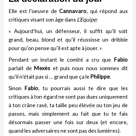
Elle est l’oeuvre de
Cannavaro
, qui répond aux
critiques visant son âge dans
L’Equipe
:
« Aujourd’hui, un défenseur, il suffit qu’il soit
grand, beau, blond et qu’il réussisse un dribble
pour qu’on pense qu’il est apte à jouer. »
Pendant un instant le comité a cru que
Fabio
parlait de
Mexès
et puis nous nous sommes dit
qu’il n’était pas si … grand que ça le
Philippe
.
Sinon
Fabio
, tu pourrais aussi te dire que les
critiques à ton égard ne sont pas dues uniquement
à ton crâne rasé, ta taille peu élevée ou ton jeu de
passes, mais simplement au fait que tu te fais
désormais passer une fois sur deux (et encore,
quand les adversaires ne sont pas des lumières).