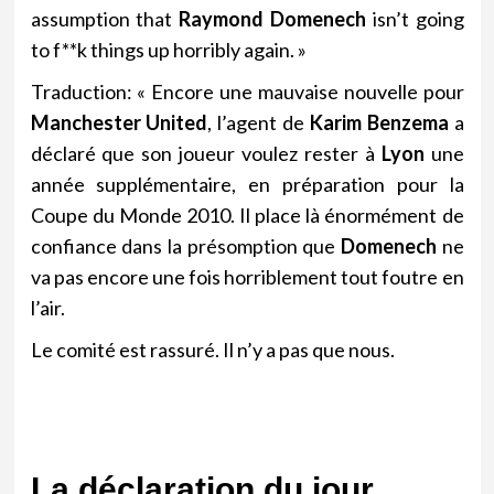
assumption that
Raymond Domenech
isn’t going
to f**k things up horribly again. »
Traduction: « Encore une mauvaise nouvelle pour
Manchester United
, l’agent de
Karim Benzema
a
déclaré que son joueur voulez rester à
Lyon
une
année supplémentaire, en préparation pour la
Coupe du Monde 2010. Il place là énormément de
confiance dans la présomption que
Domenech
ne
va pas encore une fois horriblement tout foutre en
l’air.
Le comité est rassuré. Il n’y a pas que nous.
La déclaration du jour