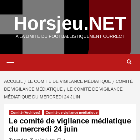
Aller
au
Horsjeu.NET
contenu
A LA LIMITE DU FOOTBALLISTIQUEMENT CORRECT
Menu
principal
ACCUEIL
LE COMITÉ DE VIGILANCE MÉDIATIQUE
COMITÉ
DE VIGILANCE MÉDIATIQUE
LE COMITÉ DE VIGILANCE
MÉDIATIQUE DU MERCREDI 24 JUIN
Comité (Archives)
Comité de vigilance médiatique
Le comité de vigilance médiatique
du mercredi 24 juin
L'ancien
24/06/2009
0