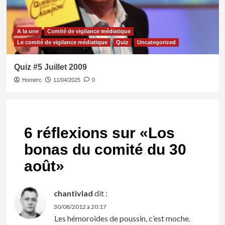
A la une
Comité de vigilance médiatique
Le comité de vigilance médiatique
Quiz
Uncategorized
Quiz #5 Juillet 2009
Homerc
11/04/2025
0
6 réflexions sur «
Los
bonas du comité du 30
août
»
chantivlad
dit :
30/08/2012 à 20:17
Les hémoroides de poussin, c’est moche.