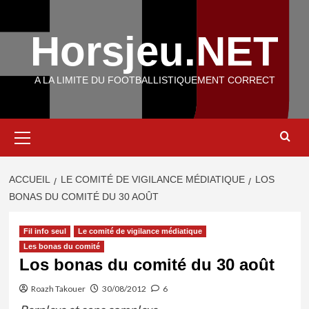
Aller
au
Horsjeu.NET
contenu
A LA LIMITE DU FOOTBALLISTIQUEMENT CORRECT
Menu
principal
ACCUEIL
LE COMITÉ DE VIGILANCE MÉDIATIQUE
LOS
BONAS DU COMITÉ DU 30 AOÛT
Fil info seul
Le comité de vigilance médiatique
Les bonas du comité
Los bonas du comité du 30 août
Roazh Takouer
30/08/2012
6