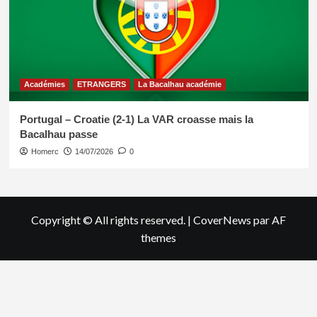
Académies
ETRANGERS
La Bacalhau académie
Portugal – Croatie (2-1) La VAR croasse mais la
Bacalhau passe
Homerc
14/07/2026
0
Copyright © All rights reserved.
|
CoverNews
par AF
themes