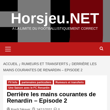
Aller
au
Horsjeu.NET
contenu
A LA LIMITE DU FOOTBALLISTIQUEMENT CORRECT
Menu
principal
ACCUEIL
RUMEURS ET TRANSFERTS
DERRIÈRE LES
MAINS COURANTES DE RENARDIN – EPISODE 2
Fil Info
partenaires particuliers
Rumeurs et transferts
Une Saison avec le FC Renardin
Derrière les mains courantes de
Renardin – Episode 2
Roazh Takouer
14/11/2012
0