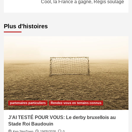
Cool, la France a gagné, Régis soulagé
Plus d'histoires
partenaires particuliers
Rendez-vous en terrains connus
J’AI TESTÉ POUR VOUS: Le derby bruxellois au
Stade Roi Baudouin
Ken SingTown
19/05/2026
0