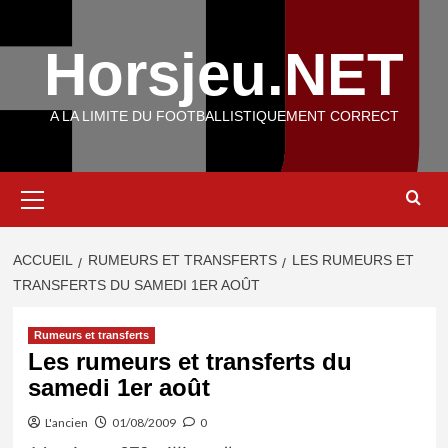
Aller
au
Horsjeu.NET
contenu
A LA LIMITE DU FOOTBALLISTIQUEMENT CORRECT
Menu
principal
ACCUEIL
RUMEURS ET TRANSFERTS
LES RUMEURS ET
TRANSFERTS DU SAMEDI 1ER AOÛT
Rumeurs et transferts
Les rumeurs et transferts du
samedi 1er août
L'ancien
01/08/2009
0