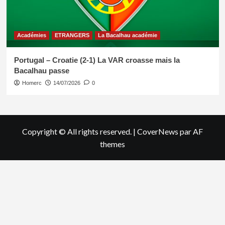
Académies
ETRANGERS
La Bacalhau académie
Portugal – Croatie (2-1) La VAR croasse mais la
Bacalhau passe
Homerc
14/07/2026
0
Copyright © All rights reserved.
|
CoverNews
par AF
themes