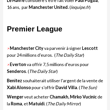
Le Havre
considère s’être fait voler
Paul Pogba
,
16 ans, par
Manchester United.
(
lequipe.fr
)
Premier League
Manchester City
va parvenir à signer
Lescott
>
pour 24 millions d’euros. (
The Daily Star
)
Everton
va offrir 7,5 millions d’euros pour
>
Senderos
. (
The Daily Star
)
Benitez
souhaiterait utiliser l’argent de la vente de
Xabi Alonso
pour s’offrir
David Villa
. (
The Sun)
Wenger
veut acheter
Chamakh, Mirko Vucinic
de
la
Roma
, et
Matuidi
. (
The Daily Mirror
)