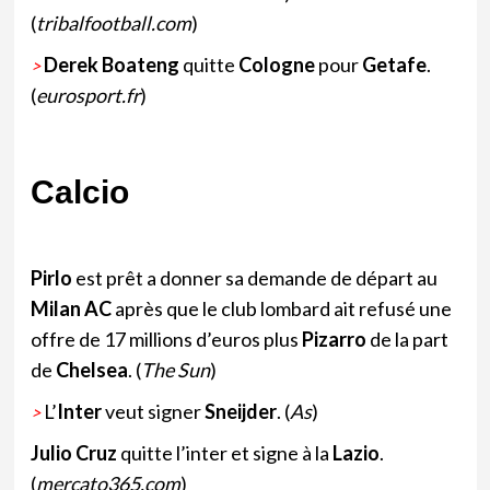
(
tribalfootball.com
)
Derek Boateng
quitte
Cologne
pour
Getafe
.
>
(
eurosport.fr
)
Calcio
Pirlo
est prêt a donner sa demande de départ au
Milan AC
après que le club lombard ait refusé une
offre de 17 millions d’euros plus
Pizarro
de la part
de
Chelsea
. (
The Sun
)
L’
Inter
veut signer
Sneijder
. (
As
)
>
Julio Cruz
quitte l’inter et signe à la
Lazio
.
(
mercato365.com
)