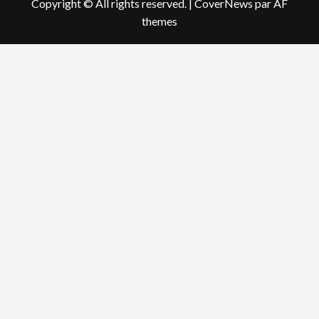
Copyright © All rights reserved.
|
CoverNews
par AF
themes