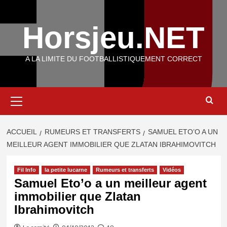
Aller
au
Horsjeu.NET
contenu
A LA LIMITE DU FOOTBALLISTIQUEMENT CORRECT
Menu
principal
ACCUEIL
RUMEURS ET TRANSFERTS
SAMUEL ETO’O A UN
MEILLEUR AGENT IMMOBILIER QUE ZLATAN IBRAHIMOVITCH
Fil Info
la petite lucarne
Rumeurs et transferts
Vidéos
Samuel Eto’o a un meilleur agent
immobilier que Zlatan
Ibrahimovitch