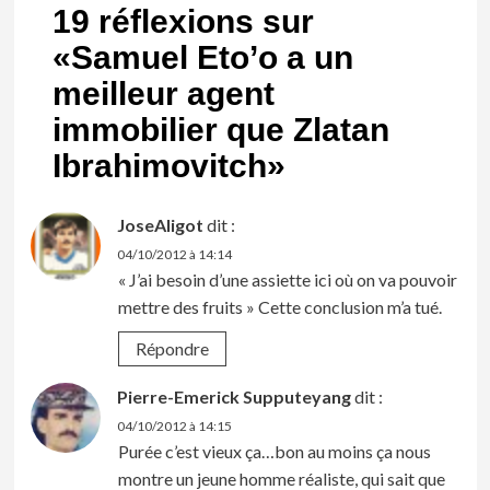
19 réflexions sur
«
Samuel Eto’o a un
meilleur agent
immobilier que Zlatan
Ibrahimovitch
»
JoseAligot
dit :
04/10/2012 à 14:14
« J’ai besoin d’une assiette ici où on va pouvoir
mettre des fruits » Cette conclusion m’a tué.
Répondre
Pierre-Emerick Supputeyang
dit :
04/10/2012 à 14:15
Purée c’est vieux ça…bon au moins ça nous
montre un jeune homme réaliste, qui sait que