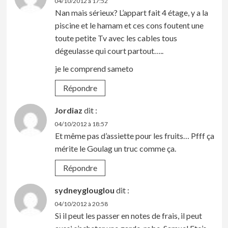
04/10/2012 à 17:52
Nan mais sérieux? L’appart fait 4 étage, y a la
piscine et le hamam et ces cons foutent une
toute petite Tv avec les cables tous
dégeulasse qui court partout…..
je le comprend sameto
Répondre
Jordiaz
dit :
04/10/2012 à 18:57
Et même pas d’assiette pour les fruits… Pfff ça
mérite le Goulag un truc comme ça.
Répondre
sydneyglouglou
dit :
04/10/2012 à 20:58
Si il peut les passer en notes de frais, il peut