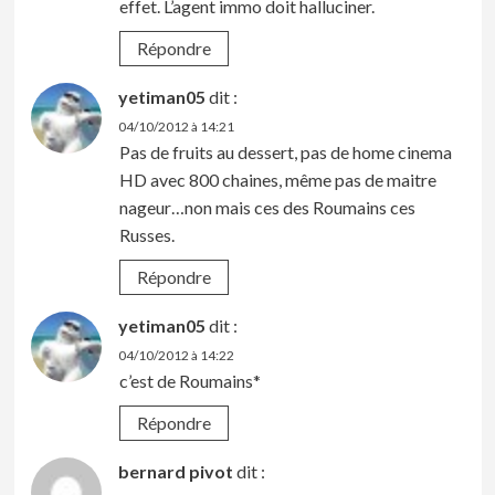
effet. L’agent immo doit halluciner.
Répondre
yetiman05
dit :
04/10/2012 à 14:21
Pas de fruits au dessert, pas de home cinema
HD avec 800 chaines, même pas de maitre
nageur…non mais ces des Roumains ces
Russes.
Répondre
yetiman05
dit :
04/10/2012 à 14:22
c’est de Roumains*
Répondre
bernard pivot
dit :