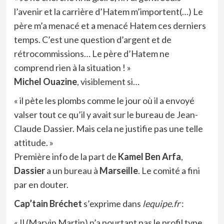
l’avenir et la carrière d’Hatem m’importent(…) Le
père m’a menacé et a menacé Hatem ces derniers
temps. C’est une question d’argent et de
rétrocommissions… Le père d’Hatem ne
comprend rien à la situation ! »
Michel Ouazine
, visiblement si…
« il pète les plombs comme le jour où il a envoyé
valser tout ce qu’il y avait sur le bureau de Jean-
Claude Dassier. Mais cela ne justifie pas une telle
attitude. »
Première info de la part de
Kamel Ben Arfa
,
Dassier
a un bureau à
Marseille
. Le comité a fini
par en douter.
Cap’tain Bréchet
s’exprime dans
lequipe.fr
:
« Il (Marvin Martin) n’a pourtant pas le profil type