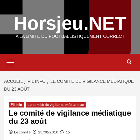
Aller
au
Horsjeu.NET
contenu
A LA LIMITE DU FOOTBALLISTIQUEMENT CORRECT
Menu
principal
ACCUEIL
FIL INFO
LE COMITÉ DE VIGILANCE MÉDIATIQUE
DU 23 AOÛT
Fil Info
Le comité de vigilance médiatique
Le comité de vigilance médiatique
du 23 août
Le comité
23/08/2010
15