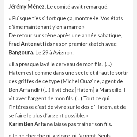
Jérémy Ménez
. Le comité avait remarqué.
« Puisque t’es si fort que ça, montre-le. Vos états
d’âme maintenant y’en a marre »
De retour sur scène après une année sabatique,
Fred Antonetti
dans son premier sketch avec
Bangoura.
Le 29 à Avignon.
« il a presque lavé le cerveau de mon fils. (…)
Hatem est comme dans une secte et il faut le sortir
des griffes de ce type (Michel Ouazine, agent de
Ben Arfa ndlr) (…) Il vit chez [Hatem] à Marseille. Il
vit avec l’argent de mon fils. (…) Tout ce qui
l’intéresse c’est de vivre sur le dos d’Hatem, et de
se faire le plus d’argent possible. »
Karim Ben Arfa
ne laisse pas traîner son fils.
« Je ne cherche ni la gloire, ni l’argent. Seuls