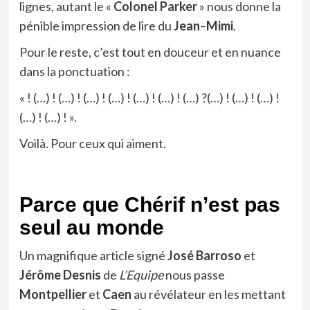
lignes, autant le «
Colonel
Parker
» nous donne la
pénible impression de lire du
Jean
–
Mimi
.
Pour le reste, c’est tout en douceur et en nuance
dans la ponctuation :
« ! (…) ! (…) ! (…) ! (…) ! (…) ! (…) ! (…) ?(…) ! (…) ! (…) !
(…) ! (…) ! ».
Voilà. Pour ceux qui
aiment
.
Parce que Chérif n’est pas
seul au monde
Un magnifique article signé
José
Barroso
et
Jérôme
Desnis
de
L’Equipe
nous passe
Montpellier
et
Caen
au révélateur en les mettant