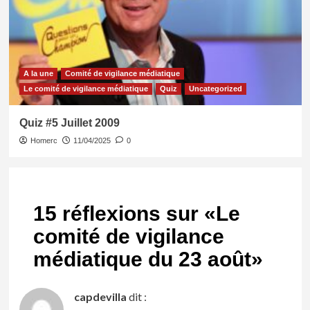
A la une
Comité de vigilance médiatique
Le comité de vigilance médiatique
Quiz
Uncategorized
Quiz #5 Juillet 2009
Homerc
11/04/2025
0
15 réflexions sur «
Le
comité de vigilance
médiatique du 23 août
»
capdevilla
dit :