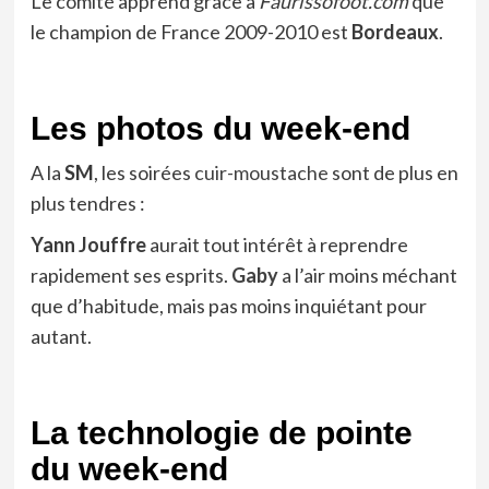
Le comité apprend grâce à
Faurissofoot.com
que
le champion de France 2009-2010 est
Bordeaux
.
Les photos du week-end
A la
SM
, les soirées
cuir-moustache
sont de plus en
plus tendres :
Yann
Jouffre
aurait tout intérêt à reprendre
rapidement ses esprits.
Gaby
a l’air moins méchant
que d’habitude, mais pas moins inquiétant pour
autant.
La technologie de pointe
du week-end