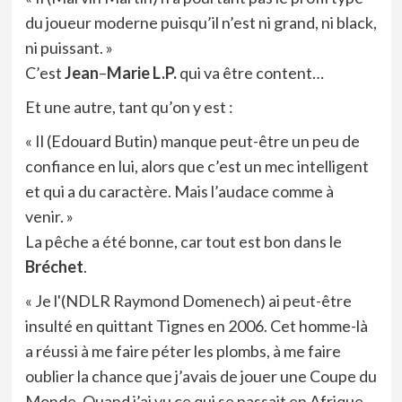
du joueur moderne puisqu’il n’est ni grand, ni black,
ni puissant. »
C’est
Jean
–
Marie L.P.
qui va être content…
Et une autre, tant qu’on y est :
« Il (Edouard Butin) manque peut-être un peu de
confiance en lui, alors que c’est un mec intelligent
et qui a du caractère. Mais l’audace comme à
venir. »
La pêche a été bonne, car tout est bon dans le
Bréchet
.
« Je l'(NDLR Raymond Domenech) ai peut-être
insulté en quittant Tignes en 2006. Cet homme-là
a réussi à me faire péter les plombs, à me faire
oublier la chance que j’avais de jouer une Coupe du
Monde. Quand j’ai vu ce qui se passait en Afrique