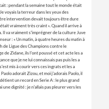
ptait : pendant la semaine tout le monde était
Je voyais la terreur dans les yeux des
mière intervention devait toujours être dure
était vraiment très craint ». Quand il arrive à
. Il va vraiment s’imprégner de la culture Juve
enseur : « Un matin, à quatre heures du matin à
ch de Ligue des Champions contre le
de Zidane, ils l’ont poussé et cet acte les a
nce que je ne lui connaissais pas puis les a
est mis à courir vers ces ingrats et les a
aolo adorait Zizou, et moi j’adorais Paolo, il
 détient un record en Serie A : le plus grand
une dignité : je n’allais pas pleurer vers les