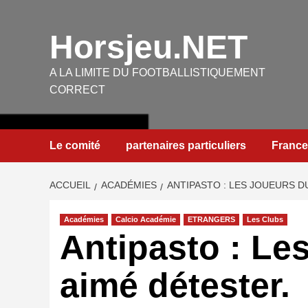
Aller
au
Horsjeu.NET
contenu
A LA LIMITE DU FOOTBALLISTIQUEMENT
CORRECT
Le comité
partenaires particuliers
France
ACCUEIL
ACADÉMIES
ANTIPASTO : LES JOUEURS DU
Académies
Calcio Académie
ETRANGERS
Les Clubs
Antipasto : Les
aimé détester.