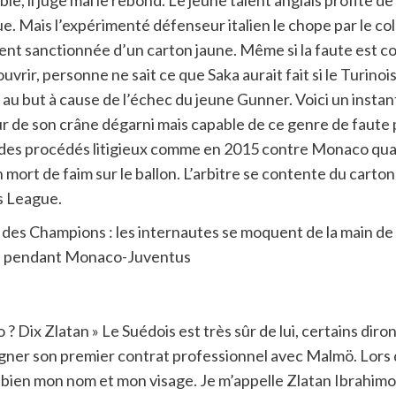
le, il juge mal le rebond. Le jeune talent anglais profite de c
que. Mais l’expérimenté défenseur italien le chope par le col
t sanctionnée d’un carton jaune. Même si la faute est co
ir, personne ne sait ce que Saka aurait fait si le Turinois
s au but à cause de l’échec du jeune Gunner. Voici un instan
r de son crâne dégarni mais capable de ce genre de faute 
s à des procédés litigieux comme en 2015 contre Monaco qua
ort de faim sur le ballon. L’arbitre se contente du carton j
’s League.
 Dix Zlatan » Le Suédois est très sûr de lui, certains diront
igner son premier contrat professionnel avec Malmö. Lors d
ien mon nom et mon visage. Je m’appelle Zlatan Ibrahimovi?