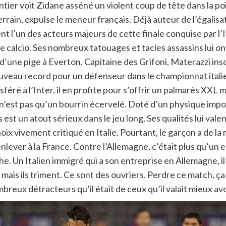
er voit Zidane asséné un violent coup de tête dans la poitr
terrain, expulse le meneur français. Déjà auteur de l’égalis
ent l’un des acteurs majeurs de cette finale conquise par l’
 le calcio. Ses nombreux tatouages et tacles assassins lui o
’une pige à Everton. Capitaine des Grifoni, Materazzi inscr
ouveau record pour un défenseur dans le championnat italie
sféré à l’Inter, il en profite pour s’offrir un palmarès XX
 n’est pas qu’un bourrin écervelé. Doté d’un physique impo
 est un atout sérieux dans le jeu long. Ses qualités lui val
x vivement critiqué en Italie. Pourtant, le garçon a de la r
nlever à la France. Contre l’Allemagne, c’était plus qu’un e
 Un Italien immigré qui a son entreprise en Allemagne, il do
 mais ils triment. Ce sont des ouvriers. Perdre ce match, ç
reux détracteurs qu’il était de ceux qu’il valait mieux avo