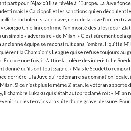
part pour l’Ajax où il se révèle à l’Europe. La Juve fonce 
tti mais le Calciopoli et les sanctions qui en découlent le
ccueillir le turbulent scandinave, ceux de la Juve l’ont en tra
… » Giorgio Chiellini confirme l’animosité des tifosi pour Zl
puis un simple « adversaire » de Milan. » C’est sûrement cela
son ancienne équipe se reconstruit dans l’ombre. Il quitte 
quièrent la Champion’s League qui se refuse toujours au gé
ncore une fois, il s’attire la colère des interisti. Le Suéd
étant donné qu’ils ont tout gagné. » Mais le Scudetto rempor
 derrière … la Juve qui redémarre sa domination locale, il 
 Milan. Si ce n’est plus le même Zlatan, le vétéran apporte
il chambre Lukaku qui s’était autoproclamé roi : « Milan n’
enir sur les terrains à la suite d’une grave blessure. Pour 