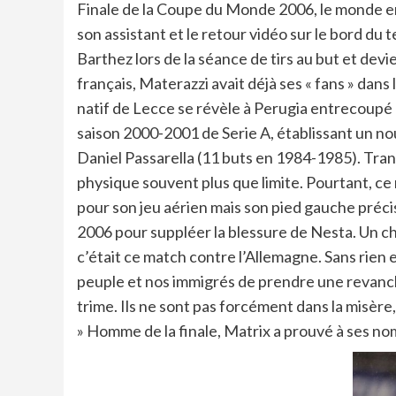
Finale de la Coupe du Monde 2006, le monde enti
son assistant et le retour vidéo sur le bord du 
Barthez lors de la séance de tirs au but et devi
français, Materazzi avait déjà ses « fans » dans
natif de Lecce se révèle à Perugia entrecoupé d
saison 2000-2001 de Serie A, établissant un n
Daniel Passarella (11 buts en 1984-1985). Tran
physique souvent plus que limite. Pourtant, ce
pour son jeu aérien mais son pied gauche précis
2006 pour suppléer la blessure de Nesta. Un choi
c’était ce match contre l’Allemagne. Sans rien e
peuple et nos immigrés de prendre une revanche.
trime. Ils ne sont pas forcément dans la misère,
» Homme de la finale, Matrix a prouvé à ses nomb