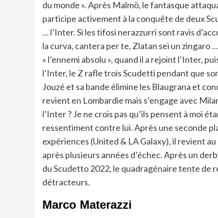
du monde ». Après Malmö, le fantasque attaquant 
participe activement à la conquête de deux Scude
… l’Inter. Si les tifosi nerazzurri sont ravis d’a
la curva, cantera per te, Zlatan sei un zingaro 
« l’ennemi absolu », quand il a rejoint l’Inter, 
l’Inter, le Z rafle trois Scudetti pendant que 
Jouzé et sa bande élimine les Blaugrana et con
revient en Lombardie mais s’engage avec Milan. E
l’Inter ? Je ne crois pas qu’ils pensent à moi 
ressentiment contre lui. Après une seconde place
expériences (United & LA Galaxy), il revient au
après plusieurs années d’échec. Après un derby, 
du Scudetto 2022, le quadragénaire tente de rev
détracteurs.
Marco Materazzi