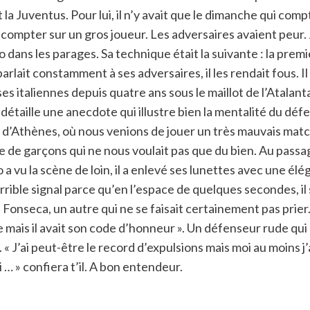
t la Juventus. Pour lui, il n’y avait que le dimanche qui com
s compter sur un gros joueur. Les adversaires avaient peur. 
olo dans les parages. Sa technique était la suivante : la pre
arlait constamment à ses adversaires, il les rendait fous. Il 
s italiennes depuis quatre ans sous le maillot de l’Atalanta
i détaille une anecdote qui illustre bien la mentalité du déf
s d’Athènes, où nous venions de jouer un très mauvais mat
e garçons qui ne nous voulait pas que du bien. Au passage 
vu la scène de loin, il a enlevé ses lunettes avec une éléga
ible signal parce qu’en l’espace de quelques secondes, il s’
Fonseca, un autre qui ne se faisait certainement pas prier. P
lle mais il avait son code d’honneur ». Un défenseur rude qui
J’ai peut-être le record d’expulsions mais moi au moins j’ai 
 … » confiera t’il. A bon entendeur.