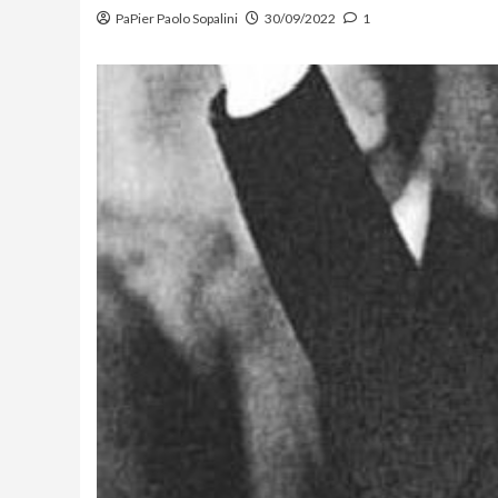
PaPier Paolo Sopalini
30/09/2022
1