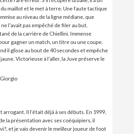
ette rare erreur. S’il récupère la balle, il a un
 du maillot et le met à terre. Une faute tactique
mmise au niveau de la ligne médiane, que
 ne l’avait pas empêché de filer au but.
tané de la carrière de Chiellini. Immense
pour gagner un match, un titre ou une coupe.
nd il glisse au bout de 40 secondes et empêche
aune. Victorieuse à l’aller, la Juve préserve le
 arrogant. Il l’était déjà à ses débuts. En 1999,
e la présentation avec ses coéquipiers, il
, et je vais devenir le meilleur joueur de foot