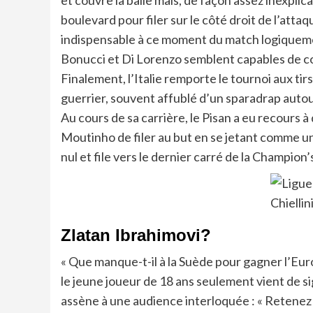
et couvre la balle mais, de façon assez inexplicab
boulevard pour filer sur le côté droit de l’atta
indispensable à ce moment du match logiquemen
Bonucci et Di Lorenzo semblent capables de couvr
Finalement, l’Italie remporte le tournoi aux tir
guerrier, souvent affublé d’un sparadrap autou
Au cours de sa carrière, le Pisan a eu recour
Moutinho de filer au but en se jetant comme un m
nul et file vers le dernier carré de la Champion
Zlatan Ibrahimovi?
« Que manque-t-il à la Suède pour gagner l’Euro ?
le jeune joueur de 18 ans seulement vient de s
assène à une audience interloquée : « Retenez b