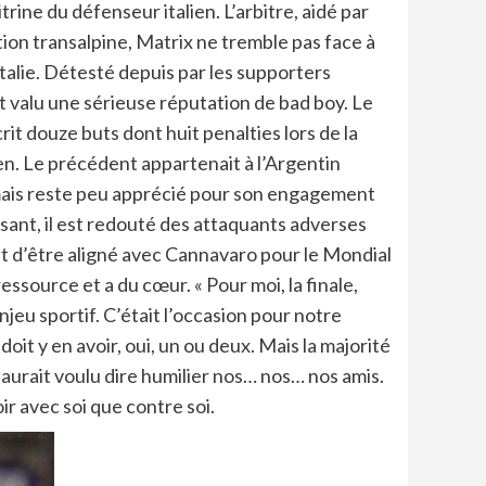
ine du défenseur italien. L’arbitre, aidé par
ation transalpine, Matrix ne tremble pas face à
Italie. Détesté depuis par les supporters
nt valu une sérieuse réputation de bad boy. Le
it douze buts dont huit penalties lors de la
n. Le précédent appartenait à l’Argentin
L mais reste peu apprécié pour son engagement
sant, il est redouté des attaquants adverses
ent d’être aligné avec Cannavaro pour le Mondial
essource et a du cœur. « Pour moi, la finale,
njeu sportif. C’était l’occasion pour notre
it y en avoir, oui, un ou deux. Mais la majorité
a aurait voulu dire humilier nos… nos… nos amis.
ir avec soi que contre soi.