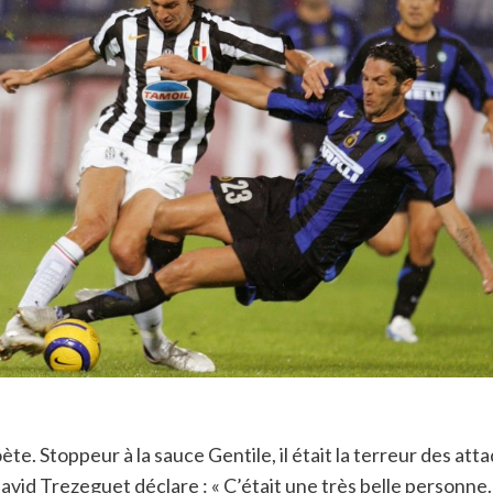
ète. Stoppeur à la sauce Gentile, il était la terreur des a
avid Trezeguet déclare : « C’était une très belle personne. 