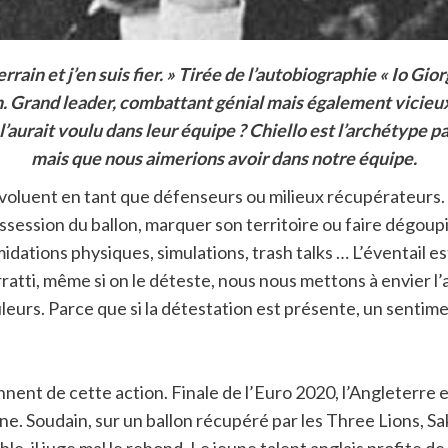
 terrain et j’en suis fier. » Tirée de l’autobiographie « Io Gi
rain. Grand leader, combattant génial mais également vicie
l’aurait voulu dans leur équipe ? Chiello est l’archétype 
mais que nous aimerions avoir dans notre équipe.
i évoluent en tant que défenseurs ou milieux récupérateurs
ssion du ballon, marquer son territoire ou faire dégoupil
idations physiques, simulations, trash talks … L’éventail es
ratti, même si on le déteste, nous nous mettons à envier l
eurs. Parce que si la détestation est présente, un sentime
iennent de cette action. Finale de l’Euro 2020, l’Angleterre
ne. Soudain, sur un ballon récupéré par les Three Lions, Saka