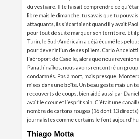
du vestiaire. Il te faisait comprendre ce qu’étai
libre mais le dimanche, tu savais que tu pouvai
attaquants, ils s’écartaient quand il y avait Pa
pour tout de suite marquer son territoire. Et il p
Turin, le Sud-Américain a déjà écumé les pelouse
pour devenir l’un de ses piliers. Carlo Ancelott
l’aéroport de Caselle, alors que nous revenion
Panathinaïkos, nous avons rencontré un groupe d
condamnés. Pas à mort, mais presque. Montero a 
mises dans une boîte. Un beau geste mais un terr
recouverts de coups, bien aidé aussi par Daniel 
avait le cœur et l’esprit sain. C’était une canai
nombre de cartons rouges (16 dont 13 directs). « 
journalistes comme certains le font aujourd’hui
Thiago Motta