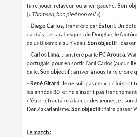
faire jouer relayeur ou ailier gauche.
Son obje
(
« Thomsen, bon pied bon œil »
).
–
Diego Carlos
, transféré par
Estoril
. Un défe
nantais. Les arabesques de Douglao, le fantôm
celui-là semble au niveau.
Son objectif :
casser
–
Carlos Lima
, transféré par le
FC Arouca
. Wa
portugais, pour en sortir l’ami Carlos (aucun l
balle.
Son objectif :
arriver à nous faire croire 
–
René Girard
. Je ne suis pas ceux qui lui son
les années 80, et ne s’inscrit pas franchement 
d’être réfractaire à lancer des jeunes, et son 
Der Zakarianisme.
Son objectif :
faire passer W
Le match :