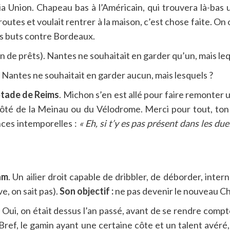
hia Union. Chapeau bas à l’Américain, qui trouvera là-bas
es routes et voulait rentrer à la maison, c’est chose faite. 
es buts contre Bordeaux.
in de prêts). Nantes ne souhaitait en garder qu’un, mais leq
. Nantes ne souhaitait en garder aucun, mais lesquels ?
tade de Reims
. Michon s’en est allé pour faire remonter 
côté de la Meinau ou du Vélodrome. Merci pour tout, ton
ences intemporelles :
« Eh, si t’y es pas présent dans les due
am
. Un ailier droit capable de dribbler, de déborder, inter
e, on sait pas).
Son objectif :
ne pas devenir le nouveau Ch
. Oui, on était dessus l’an passé, avant de se rendre compte 
Bref, le gamin ayant une certaine côte et un talent avéré,