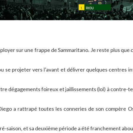
s’employer sur une frappe de Sammaritano. Je reste plus que 
u se projeter vers l’avant et délivrer quelques centres int
re dégagements foireux et jaillissements (lol) à contre-te
 Diego a rattrapé toutes les conneries de son compère Os
 pré-saison, et sa deuxième période a été franchement aboutie