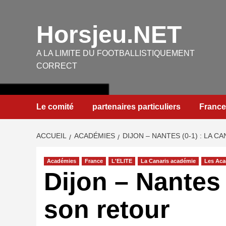
Aller
au
Horsjeu.NET
contenu
A LA LIMITE DU FOOTBALLISTIQUEMENT
CORRECT
Le comité
partenaires particuliers
France
ACCUEIL
ACADÉMIES
DIJON – NANTES (0-1) : LA 
Académies
France
L'ELITE
La Canaris académie
Les Aca
Dijon – Nantes 
son retour