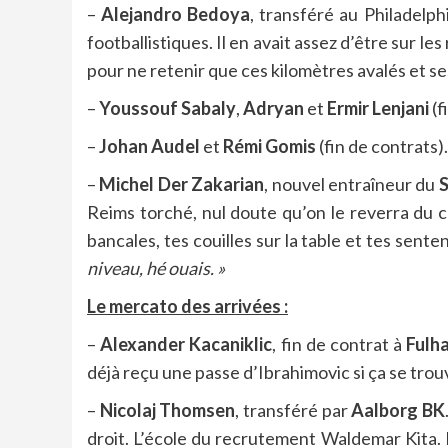
–
Alejandro Bedoya
, transféré au Philadelp
footballistiques. Il en avait assez d’être sur l
pour ne retenir que ces kilomètres avalés et s
–
Youssouf Sabaly
,
Adryan
et
Ermir Lenjani
(f
–
Johan Audel
et
Rémi Gomis
(fin de contrats)
–
Michel Der Zakarian
, nouvel entraîneur du
S
Reims torché, nul doute qu’on le reverra du 
bancales, tes couilles sur la table et tes sent
niveau, hé ouais. »
Le mercato des arrivées :
–
Alexander Kacaniklic
, fin de contrat à
Fulh
déjà reçu une passe d’Ibrahimovic si ça se trouv
–
Nicolaj Thomsen
, transféré par
Aalborg BK
droit. L’école du recrutement Waldemar Kita. 