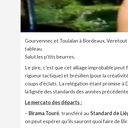
Gourvennec et Toulalan à Bordeaux, Veretout p
tableau.
Salut les p’tits beurres,
Le pire, c’est que cet alliage improbable peut
rigueur tactique) et brésilien (pour la créativ
coups d’éclats. La relégation étant promise à D
la lignée des standards des années précédentes
Le mercato des départs :
–
Birama Touré
, transféré au
Standard de Liè
on peut espérer qu’ils sauront quoi faire de Bir