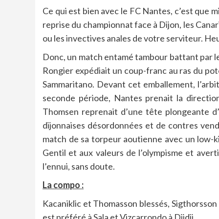
Ce qui est bien avec le FC Nantes, c’est que mi
reprise du championnat face à Dijon, les Canari
ou les invectives anales de votre serviteur. He
Donc, un match entamé tambour battant par les
Rongier expédiait un coup-franc au ras du pote
Sammaritano. Devant cet emballement, l’arbitr
seconde période, Nantes prenait la directio
Thomsen reprenait d’une tête plongeante d’u
dijonnaises désordonnées et de contres venda
match de sa torpeur aoutienne avec un low-ki
Gentil et aux valeurs de l’olympisme et avertis
l’ennui, sans doute.
La compo :
Kacaniklic et Thomasson blessés, Sigthorsson t
est préféré à Sala et Vizcarrondo à Djidji.