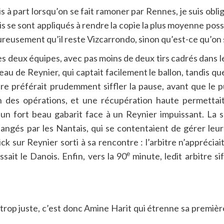
s à part lorsqu’on se fait ramoner par Rennes, je suis obl
s se sont appliqués à rendre la copie la plus moyenne possi
ureusement qu’il reste Vizcarrondo, sinon qu’est-ce qu’on s
 deux équipes, avec pas moins de deux tirs cadrés dans le
au de Reynier, qui captait facilement le ballon, tandis qu
e préférait prudemment siffler la pause, avant que le publ
n des opérations, et une récupération haute permettait
n fort beau gabarit face à un Reynier impuissant. La su
ngés par les Nantais, qui se contentaient de gérer leur
ck sur Reynier sorti à sa rencontre : l’arbitre n’appréc
e
sait le Danois. Enfin, vers la 90
minute, ledit arbitre sif
rop juste, c’est donc Amine Harit qui étrenne sa première