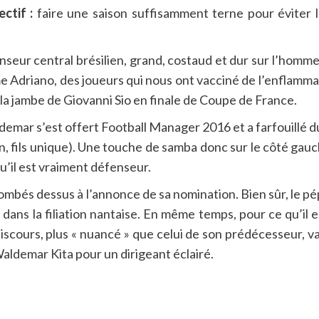
ctif :
faire une saison suffisamment terne pour éviter 
nseur central brésilien, grand, costaud et dur sur l’homme, 
e Adriano, des joueurs qui nous ont vacciné de l’enflamma
 la jambe de Giovanni Sio en finale de Coupe de France.
ldemar s’est offert Football Manager 2016 et a farfouillé 
ien, fils unique). Une touche de samba donc sur le côté gau
qu’il est vraiment défenseur.
t tombés dessus à l’annonce de sa nomination. Bien sûr, le p
dans la filiation nantaise. En même temps, pour ce qu’il e
discours, plus « nuancé » que celui de son prédécesseur, va
aldemar Kita pour un dirigeant éclairé.