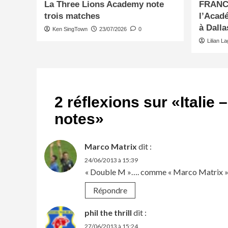
La Three Lions Academy note
FRANCE
trois matches
l’Acadé
à Dalla
Ken SingTown
23/07/2026
0
Lilian L
2 réflexions sur «
Italie 
notes
»
Marco Matrix
dit :
24/06/2013 à 15:39
« Double M »…. comme « Marco Matrix »
Répondre
phil the thrill
dit :
27/06/2013 à 15:24