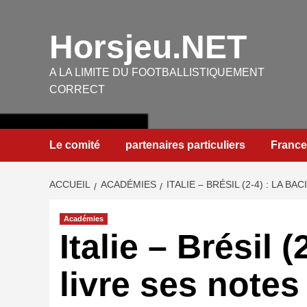
Aller
au
Horsjeu.NET
contenu
A LA LIMITE DU FOOTBALLISTIQUEMENT
CORRECT
Le comité
partenaires particuliers
France
ACCUEIL
ACADÉMIES
ITALIE – BRÉSIL (2-4) : LA B
Académies
Italie – Brésil 
livre ses notes