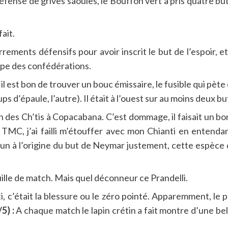
fense de grives saoules, le Bouffon vert a pris quatre bu
ait.
rements défensifs pour avoir inscrit le but de l’espoir, 
oupe des confédérations.
l est bon de trouver un bouc émissaire, le fusible qui pète
ups d’épaule, l’autre). Il était à l’ouest sur au moins deux b
 des Ch’tis à Copacabana. C’est dommage, il faisait un b
TMC, j’ai failli m’étouffer avec mon Chianti en entenda
n à l’origine du but de Neymar justement, cette espèce d
 feuille de match. Mais quel déconneur ce Prandelli.
, c’était la blessure ou le zéro pointé. Apparemment, le 
5) :
A chaque match le lapin crétin a fait montre d’une belle 