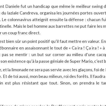
nt Daniele fut un handicap que même le meilleur swing 
le du laziale Candreva, organisa les journées portes ouvert
il. Le colonnavirus atteignit ensuite la défense : chacun f
tinelle. Mais le bel homme aux barrettes ne put faire les 
r un coup franc direct.
st bien sûr un point positif qu’il faut mettre en valeur. E
naire en assaisonnant le tout de « Ca ira ! Ça ira ! » à foi
c pas se mentir : un but sur corner au milieu d’une ca
 son existence qu’à la passe géniale de Super Mario, c’est b
, et la limonade ne sera pas servie avec les glaçons, foi d
. Et de toi aussi, mon beau milieun, roi des forêts. Il faudr
in est plus résistant que tout. Sinon, on prendra le tar