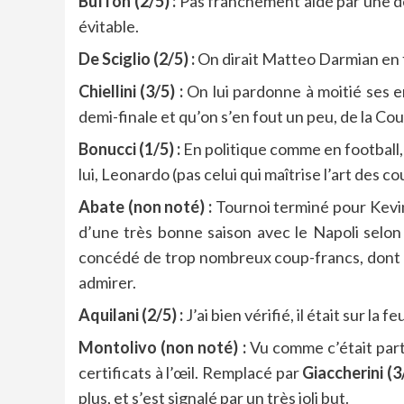
Buffon (2/5) :
Pas franchement aidé par une dé
évitable.
De Sciglio (2/5) :
On dirait Matteo Darmian en f
Chiellini (3/5) :
On lui pardonne à moitié ses er
demi-finale et qu’on s’en fout un peu, de la C
Bonucci (1/5) :
En politique comme en football, i
lui, Leonardo (pas celui qui maîtrise l’art des co
Abate (non noté) :
Tournoi terminé pour Kevin
d’une très bonne saison avec le Napoli selon 
concédé de trop nombreux coup-francs, dont u
admirer.
Aquilani (2/5) :
J’ai bien vérifié, il était sur la
Montolivo (non noté) :
Vu comme c’était parti
certificats à l’œil. Remplacé par
Giaccherini (3/
plus, et s’est signalé par un très joli but.