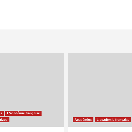
es
L'académie française
rized
Académies
L'académie française