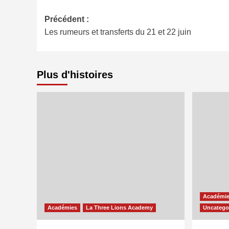
Navigation
Précédent :
Les rumeurs et transferts du 21 et 22 juin
d’article
Plus d'histoires
Académi
Académies
La Three Lions Academy
Uncatego