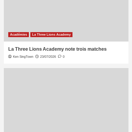
Académies
La Three Lions Academy
La Three Lions Academy note trois matches
Ken SingTown
23/07/2026
0