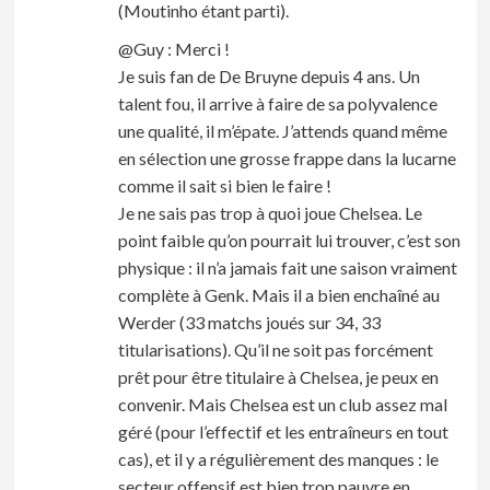
(Moutinho étant parti).
@Guy : Merci !
Je suis fan de De Bruyne depuis 4 ans. Un
talent fou, il arrive à faire de sa polyvalence
une qualité, il m’épate. J’attends quand même
en sélection une grosse frappe dans la lucarne
comme il sait si bien le faire !
Je ne sais pas trop à quoi joue Chelsea. Le
point faible qu’on pourrait lui trouver, c’est son
physique : il n’a jamais fait une saison vraiment
complète à Genk. Mais il a bien enchaîné au
Werder (33 matchs joués sur 34, 33
titularisations). Qu’il ne soit pas forcément
prêt pour être titulaire à Chelsea, je peux en
convenir. Mais Chelsea est un club assez mal
géré (pour l’effectif et les entraîneurs en tout
cas), et il y a régulièrement des manques : le
secteur offensif est bien trop pauvre en