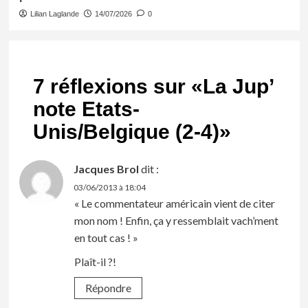
Lilian Laglande
14/07/2026
0
7 réflexions sur «
La Jup’
note Etats-
Unis/Belgique (2-4)
»
Jacques Brol
dit :
03/06/2013 à 18:04
« Le commentateur américain vient de citer
mon nom ! Enfin, ça y ressemblait vach’ment
en tout cas ! »
Plaît-il ?!
Répondre