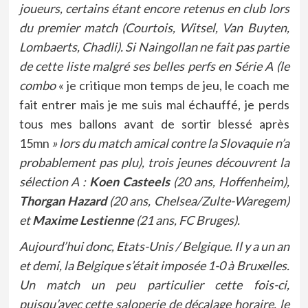
joueurs, certains étant encore retenus en club lors
du premier match (Courtois, Witsel, Van Buyten,
Lombaerts, Chadli). Si Naingollan ne fait pas partie
de cette liste malgré ses belles perfs en Série A (le
combo
« je critique mon temps de jeu, le coach me
fait entrer mais je me suis mal échauffé, je perds
tous mes ballons avant de sortir blessé après
15mn
» lors du match amical contre la Slovaquie n’a
probablement pas plu), trois jeunes découvrent la
sélection A :
Koen Casteels
(20 ans, Hoffenheim),
Thorgan Hazard
(20 ans, Chelsea/Zulte-Waregem)
et
Maxime Lestienne
(21 ans, FC Bruges).
Aujourd’hui donc, Etats-Unis / Belgique. Il y a un an
et demi, la Belgique s’était imposée 1-0 à Bruxelles.
Un match un peu particulier cette fois-ci,
puisqu’avec cette saloperie de décalage horaire, le