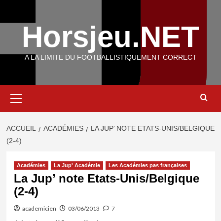
Aller
au
Horsjeu.NET
contenu
A LA LIMITE DU FOOTBALLISTIQUEMENT CORRECT
Menu
principal
ACCUEIL
ACADÉMIES
LA JUP’ NOTE ETATS-UNIS/BELGIQUE
(2-4)
Académies
La Jup' Académie
Les Académies pas françaises
La Jup’ note Etats-Unis/Belgique
(2-4)
academicien
03/06/2013
7