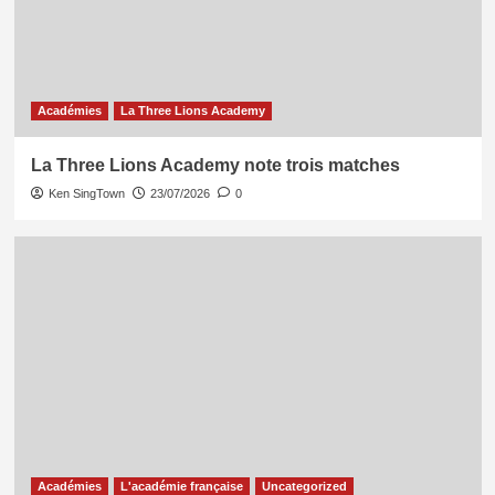
Académies
La Three Lions Academy
La Three Lions Academy note trois matches
Ken SingTown
23/07/2026
0
Académies
L'académie française
Uncategorized