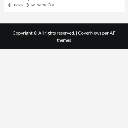
Homerc
14/07/2026
0
Copyright © All rights reserved.
|
CoverNews
par AF
themes