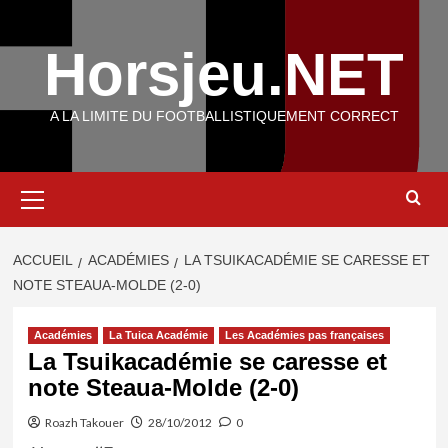
Aller
au
Horsjeu.NET
contenu
A LA LIMITE DU FOOTBALLISTIQUEMENT CORRECT
Menu
principal
ACCUEIL
ACADÉMIES
LA TSUIKACADÉMIE SE CARESSE ET
NOTE STEAUA-MOLDE (2-0)
Académies
La Tuica Académie
Les Académies pas françaises
La Tsuikacadémie se caresse et
note Steaua-Molde (2-0)
Roazh Takouer
28/10/2012
0