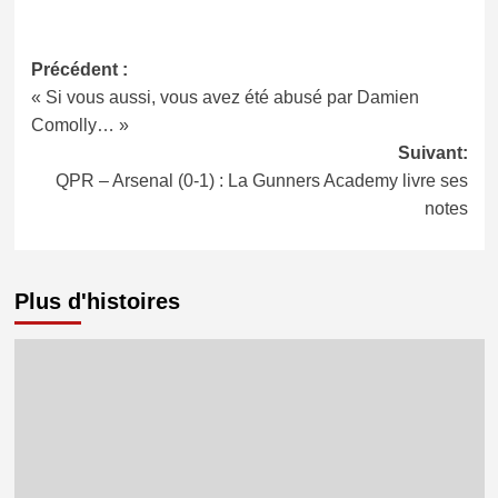
Navigation
Précédent :
« Si vous aussi, vous avez été abusé par Damien
d’article
Comolly… »
Suivant:
QPR – Arsenal (0-1) : La Gunners Academy livre ses
notes
Plus d'histoires