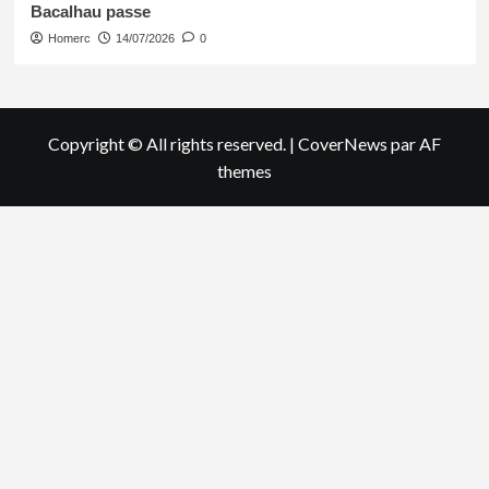
Bacalhau passe
Homerc
14/07/2026
0
Copyright © All rights reserved.
|
CoverNews
par AF
themes