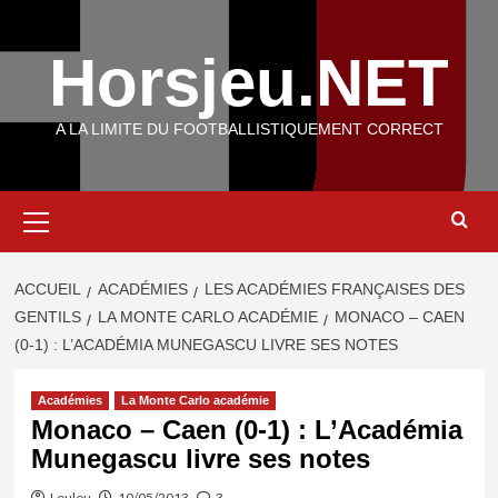
Aller
au
Horsjeu.NET
contenu
A LA LIMITE DU FOOTBALLISTIQUEMENT CORRECT
Menu
principal
ACCUEIL
ACADÉMIES
LES ACADÉMIES FRANÇAISES DES
GENTILS
LA MONTE CARLO ACADÉMIE
MONACO – CAEN
(0-1) : L’ACADÉMIA MUNEGASCU LIVRE SES NOTES
Académies
La Monte Carlo académie
Monaco – Caen (0-1) : L’Académia
Munegascu livre ses notes
Loulou
10/05/2013
3