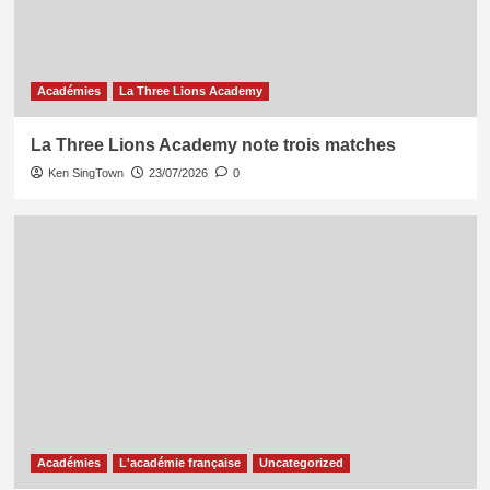
Académies
La Three Lions Academy
La Three Lions Academy note trois matches
Ken SingTown
23/07/2026
0
Académies
L'académie française
Uncategorized