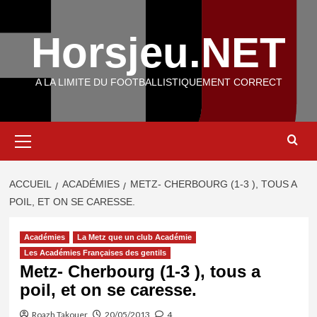
Aller
au
Horsjeu.NET
contenu
A LA LIMITE DU FOOTBALLISTIQUEMENT CORRECT
Menu
principal
ACCUEIL
ACADÉMIES
METZ- CHERBOURG (1-3 ), TOUS A
POIL, ET ON SE CARESSE.
Académies
La Metz que un club Académie
Les Académies Françaises des gentils
Metz- Cherbourg (1-3 ), tous a
poil, et on se caresse.
Roazh Takouer
20/05/2013
4