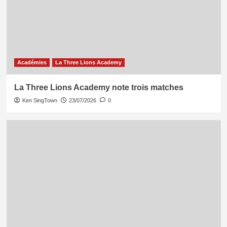
Académies
La Three Lions Academy
La Three Lions Academy note trois matches
Ken SingTown
23/07/2026
0