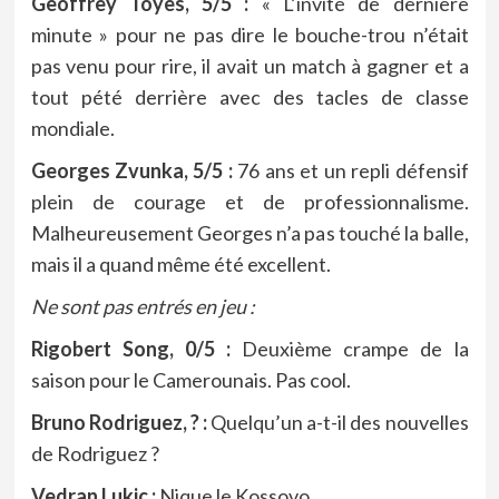
Geoffrey Toyes, 5/5 :
« L’invité de dernière
minute » pour ne pas dire le bouche-trou n’était
pas venu pour rire, il avait un match à gagner et a
tout pété derrière avec des tacles de classe
mondiale.
Georges Zvunka, 5/5 :
76 ans et un repli défensif
plein de courage et de professionnalisme.
Malheureusement Georges n’a pas touché la balle,
mais il a quand même été excellent.
Ne sont pas entrés en jeu :
Rigobert Song, 0/5 :
Deuxième crampe de la
saison pour le Camerounais. Pas cool.
Bruno Rodriguez, ? :
Quelqu’un a-t-il des nouvelles
de Rodriguez ?
Vedran Lukic :
Nique le Kossovo.