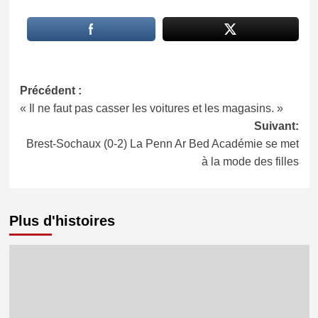
Navigation
Précédent :
« Il ne faut pas casser les voitures et les magasins. »
d’article
Suivant:
Brest-Sochaux (0-2) La Penn Ar Bed Académie se met
à la mode des filles
Plus d'histoires