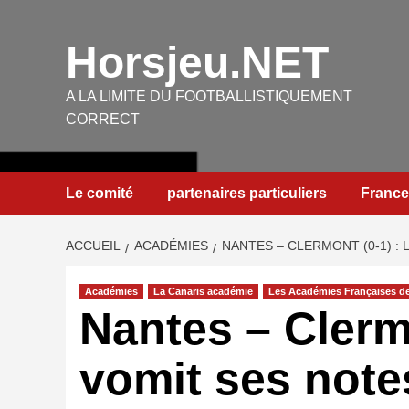
Aller
au
Horsjeu.NET
contenu
A LA LIMITE DU FOOTBALLISTIQUEMENT
CORRECT
Le comité
partenaires particuliers
France
ACCUEIL
ACADÉMIES
NANTES – CLERMONT (0-1) :
Académies
La Canaris académie
Les Académies Françaises de
Nantes – Clerm
vomit ses note