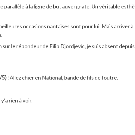
ire parallèle à la ligne de but auvergnate. Un véritable est
meilleures occasions nantaises sont pour lui. Mais arriver 
s.
n sur le répondeur de Filip Djordjevic, je suis absent depui
5) :
Allez chier en National, bande de fils de foutre.
y’a rien à voir.