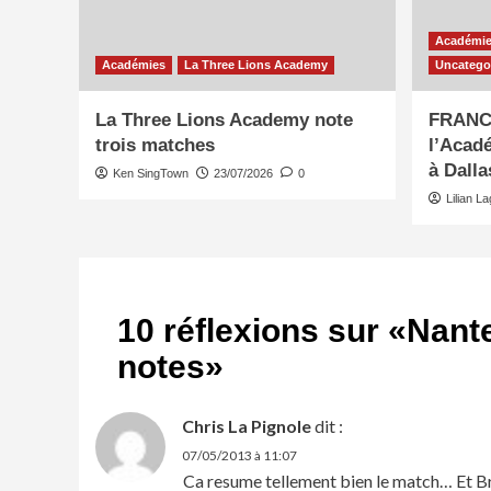
Académi
Académies
La Three Lions Academy
Uncatego
La Three Lions Academy note
FRANCE
trois matches
l’Acadé
à Dalla
Ken SingTown
23/07/2026
0
Lilian L
10 réflexions sur «
Nante
notes
»
Chris La Pignole
dit :
07/05/2013 à 11:07
Ca resume tellement bien le match… Et B