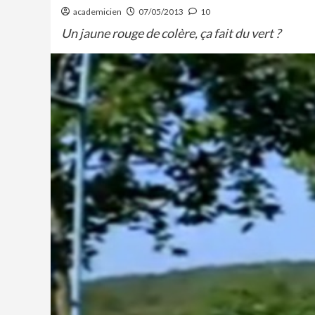
academicien
07/05/2013
10
Un jaune rouge de colère, ça fait du vert ?