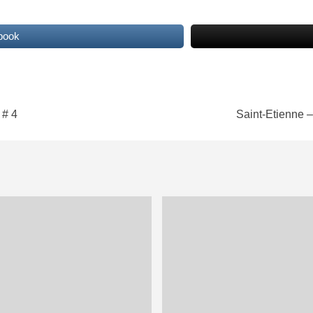
book
 # 4
Saint-Etienne –