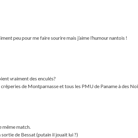
raiment peu pour me faire sourire mais j’aime l’humour nantois !
ient vraiment des enculés?
es crêperies de Montparnasse et tous les PMU de Paname à des Noi
u le même match.
ortie de Bessat (putain il jouait lui ?)