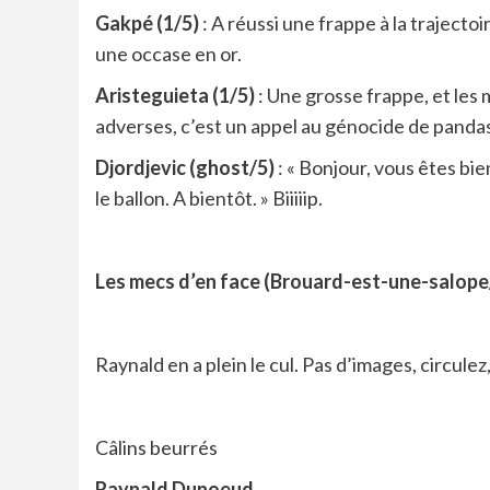
Gakpé (1/5)
: A réussi une frappe à la trajecto
une occase en or.
Aristeguieta (1/5)
: Une grosse frappe, et les 
adverses, c’est un appel au génocide de panda
Djordjevic (ghost/5)
: « Bonjour, vous êtes bie
le ballon. A bientôt. » Biiiiip.
Les mecs d’en face (Brouard-est-une-salope/
Raynald en a plein le cul. Pas d’images, circulez, 
Câlins beurrés
Raynald Dunoeud