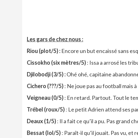
Les gars de chez nous :
Riou (plot/5) :
Encore un but encaissé sans esqu
Cissokho (six mètres/5)
: Issa a arrosé les tr
Djilobodji (3/5) :
Ohé ohé, capitaine abandonn
Cichero (???/5)
: Ne joue pas au football mais 
Veigneau (0/5)
: En retard. Partout. Tout le te
Trébel (roux/5)
: Le petit Adrien attend ses p
Deaux (1/5)
: Il a fait ce qu’il a pu. Pas grand c
Bessat (lol/5)
: Paraît-il qu’il jouait. Pas vu, e