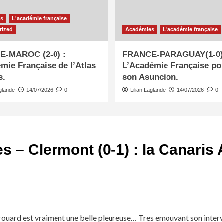
es
L'académie française
rized
Académies
L'académie française
-MAROC (2-0) :
FRANCE-PARAGUAY(1-0)
mie Française de l’Atlas
L’Académie Française po
s.
son Asuncion.
aglande
14/07/2026
0
Lilian Laglande
14/07/2026
0
s – Clermont (0-1) : la Canari
rouard est vraiment une belle pleureuse… Tres emouvant son inter