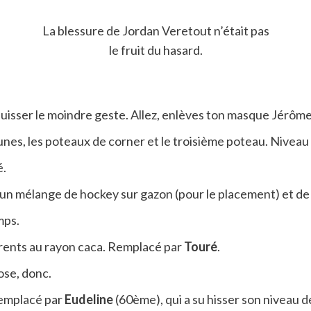
La blessure de Jordan Veretout n’était pas
le fruit du hasard.
isser le moindre geste. Allez, enlèves ton masque Jérôme
ibunes, les poteaux de corner et le troisième poteau. Niveau
é.
à un mélange de hockey sur gazon (pour le placement) et de r
mps.
arents au rayon caca. Remplacé par
Touré
.
hose, donc.
t remplacé par
Eudeline
(60ème), qui a su hisser son niveau 