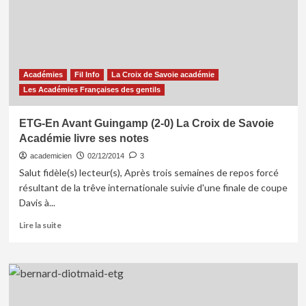
OL
(2-
3)
La
Croix
Académies
Fil Info
La Croix de Savoie académie
de
Savoie
Les Académies Françaises des gentils
Académie
te
ETG-En Avant Guingamp (2-0) La Croix de Savoie
propose
Académie livre ses notes
une
doublette
academicien
02/12/2014
3
Salut fidèle(s) lecteur(s), Après trois semaines de repos forcé
résultant de la trêve internationale suivie d'une finale de coupe
Davis à...
En
Lire la suite
savoir
plus
sur
ETG-
En
Avant