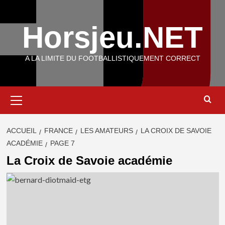
Aller
au
Horsjeu.NET
contenu
A LA LIMITE DU FOOTBALLISTIQUEMENT CORRECT
Menu
principal
ACCUEIL
FRANCE
LES AMATEURS
LA CROIX DE SAVOIE
ACADÉMIE
PAGE 7
La Croix de Savoie académie