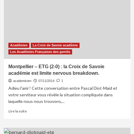
(1-
0)
La
Croix
de
Savoie
Academie
livre
Académies
La Croix de Savoie académie
ses
notes
Les Académies Françaises des gentils
Montpellier – ETG (2-0) : la Croix de Savoie
académie est limite nervous breakdown.
academicien
07/11/2014
1
Adieu l'ami ! Cette conversation entre Pascal Diot-Maid et
votre serviteur vous révèle la situation compliquée dans
laquelle nous nous trouvons,...
En
Lire la suite
savoir
plus
sur
Montpellier