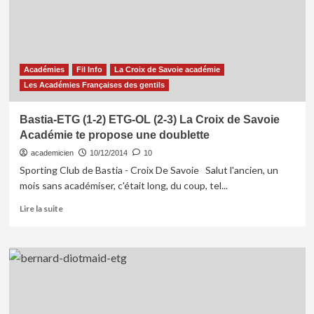
Académies
Fil Info
La Croix de Savoie académie
Les Académies Françaises des gentils
Bastia-ETG (1-2) ETG-OL (2-3) La Croix de Savoie
Académie te propose une doublette
academicien
10/12/2014
10
Sporting Club de Bastia - Croix De Savoie Salut l'ancien, un
mois sans académiser, c'était long, du coup, tel...
En
Lire la suite
savoir
plus
sur
Bastia-
ETG
(1-
2)
ETG-