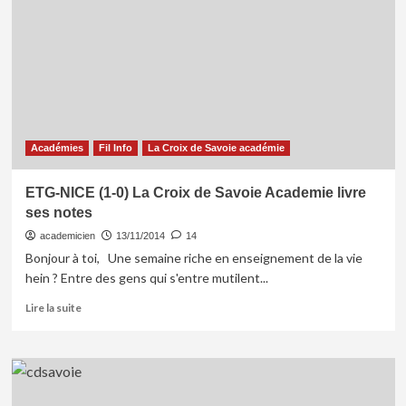
Guingamp
(2-
0)
La
Croix
de
Savoie
Académie
livre
Académies
Fil Info
La Croix de Savoie académie
ses
notes
ETG-NICE (1-0) La Croix de Savoie Academie livre
ses notes
academicien
13/11/2014
14
Bonjour à toi, Une semaine riche en enseignement de la vie
hein ? Entre des gens qui s'entre mutilent...
En
Lire la suite
savoir
plus
sur
ETG-
NICE