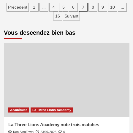
ETG
Pagination
…
7
…
Précédent
1
4
5
6
8
9
10
–
FC
des
16
Suivant
Nantes
publications
(0-
2)
Vous descendez bien bas
La
Croix
de
Savoie
Académie
livre
ses
notes
Académies
La Three Lions Academy
La Three Lions Academy note trois matches
Ken SingTown
23/07/2026
0