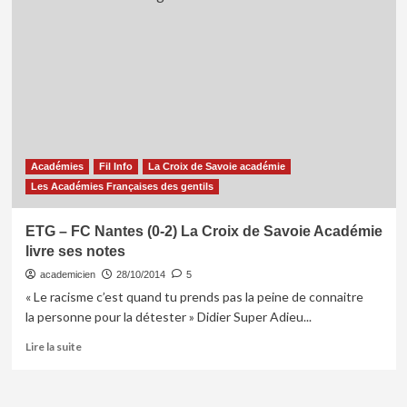
–
ETG
(2-
0)
:
la
Croix
de
Savoie
Académies
Fil Info
La Croix de Savoie académie
académie
est
Les Académies Françaises des gentils
limite
nervous
ETG – FC Nantes (0-2) La Croix de Savoie Académie
breakdown.
livre ses notes
academicien
28/10/2014
5
« Le racisme c’est quand tu prends pas la peine de connaitre
la personne pour la détester » Didier Super Adieu...
En
Lire la suite
savoir
plus
sur