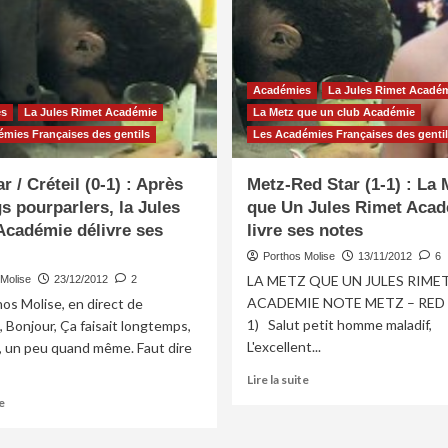
Académies
La Jules Rimet Acadé
es
La Jules Rimet Académie
La Metz que un club Académie
mies Françaises des gentils
Les Académies Françaises des gentil
r / Créteil (0-1) : Après
Metz-Red Star (1-1) : La 
s pourparlers, la Jules
que Un Jules Rimet Aca
Académie délivre ses
livre ses notes
Porthos Molise
13/11/2012
6
LA METZ QUE UN JULES RIME
Molise
23/12/2012
2
ACADEMIE NOTE METZ – RED 
os Molise, en direct de
1) Salut petit homme maladif,
, Bonjour, Ça faisait longtemps,
L'excellent...
, un peu quand même. Faut dire
En
Lire la suite
savoir
En
e
plus
savoir
sur
plus