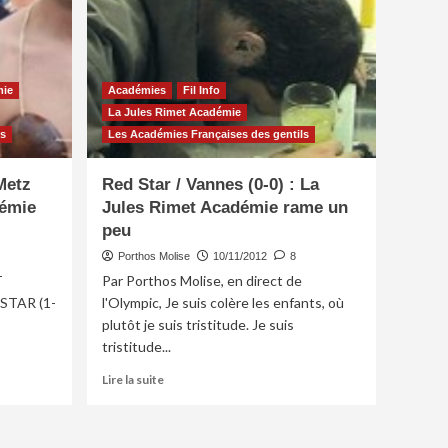
mie
Académies
Fil Info
La Jules Rimet Académie
s
Les Académies Françaises des gentils
Metz
Red Star / Vannes (0-0) : La
démie
Jules Rimet Académie rame un
peu
Porthos Molise
10/11/2012
8
T
Par Porthos Molise, en direct de
STAR (1-
l'Olympic, Je suis colère les enfants, où
plutôt je suis tristitude. Je suis
tristitude...
En
Lire la suite
savoir
plus
sur