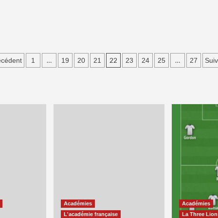
agination
…
22
…
écédent
1
19
20
21
23
24
25
27
Suiv
es
ublications
Académies
Académies
L'académie française
La Three Lio