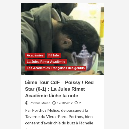
Star
–
Epinal
(2-
0) :
La
Jules
Rimet
Académie
ne
fait
Académies
Fil Info
pas
La Jules Rimet Académie
la
Les Académies Françaises des gentils
Coupe
de
5ème Tour CdF – Poissy / Red
France
Star (0-1) : La Jules Rimet
Académie lâche la note
Porthos Molise
17/10/2012
2
Par Porthos Molise, de passage à la
Taverne du Vieux-Pont, Porthos, bien
content d'avoir chié du buzz à l'échelle