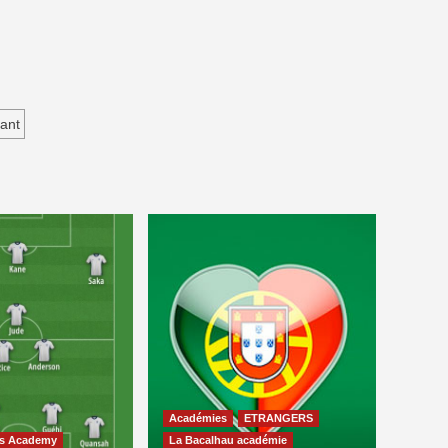
ant
Académies
ETRANGERS
ns Academy
La Bacalhau académie