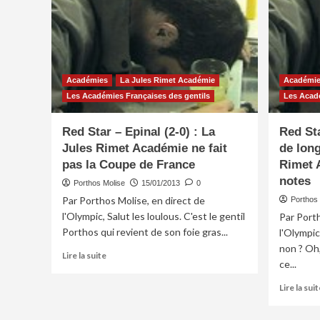
Académies
La Jules Rimet Académie
Académi
Les Académies Françaises des gentils
Les Acadé
Red Star – Epinal (2-0) : La
Red Sta
Jules Rimet Académie ne fait
de long
pas la Coupe de France
Rimet 
notes
Porthos Molise
15/01/2013
0
Par Porthos Molise, en direct de
Porthos 
l'Olympic, Salut les loulous. C'est le gentil
Par Porth
Porthos qui revient de son foie gras...
l'Olympic
non ? Oh
En
Lire la suite
ce...
savoir
plus
Lire la suit
sur
Red