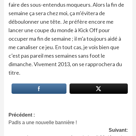
faire des sous-entendus moqueurs. Alors la fin de
semaine ça sera chez moi, ça m’évitera de
déboulonner une tête. Je préfère encore me
lancer une coupe du monde à Kick Off pour
occuper ma fin de semaine ; il m’a toujours aidé à
me canaliser ce jeu. En tout cas, je vois bien que
c’est pas pareil mes semaines sans foot le
dimanche. Vivement 2013, on se rapprochera du
titre.
Navigation
Précédent :
Padls a une nouvelle bannière !
d’article
Suivant: