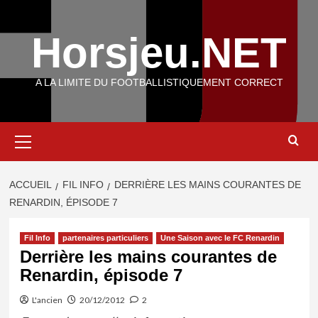
Aller
au
Horsjeu.NET
contenu
A LA LIMITE DU FOOTBALLISTIQUEMENT CORRECT
Menu
principal
ACCUEIL
FIL INFO
DERRIÈRE LES MAINS COURANTES DE
RENARDIN, ÉPISODE 7
Fil Info
partenaires particuliers
Une Saison avec le FC Renardin
Derrière les mains courantes de
Renardin, épisode 7
L'ancien
20/12/2012
2