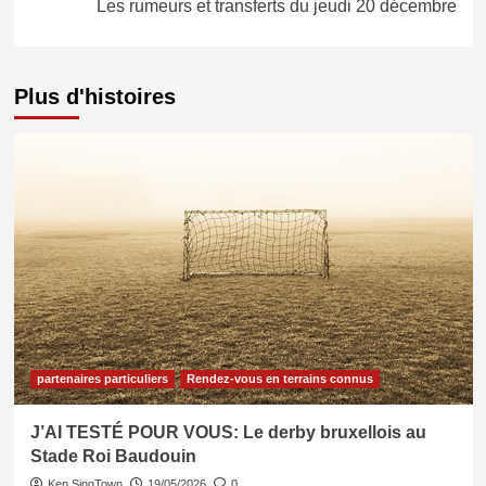
Les rumeurs et transferts du jeudi 20 décembre
Plus d'histoires
partenaires particuliers
Rendez-vous en terrains connus
J’AI TESTÉ POUR VOUS: Le derby bruxellois au
Stade Roi Baudouin
Ken SingTown
19/05/2026
0