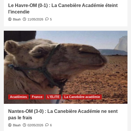
Le Havre-OM (0-1) : La Canebière Académie éteint
l’incendie
Blaah
11/05/2026
5
Académies
France
L'ELITE
La Canebière académie
Nantes-OM (3-0) : La Canebière Académie ne sent
pas le frais
Blaah
02/05/2026
6