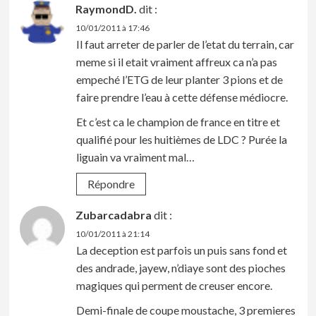
RaymondD.
dit :
10/01/2011 à 17:46
Il faut arreter de parler de l’etat du terrain, car
meme si il etait vraiment affreux ca n’a pas
empeché l’ETG de leur planter 3 pions et de
faire prendre l’eau à cette défense médiocre.
Et c’est ca le champion de france en titre et
qualifié pour les huitièmes de LDC ? Purée la
liguain va vraiment mal…
Répondre
Zubarcadabra
dit :
10/01/2011 à 21:14
La deception est parfois un puis sans fond et
des andrade, jayew, n’diaye sont des pioches
magiques qui perment de creuser encore.
Demi-finale de coupe moustache, 3 premieres