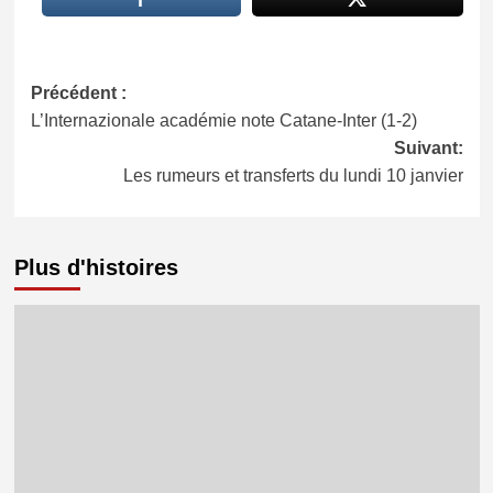
Navigation
Précédent :
L’Internazionale académie note Catane-Inter (1-2)
d’article
Suivant:
Les rumeurs et transferts du lundi 10 janvier
Plus d'histoires