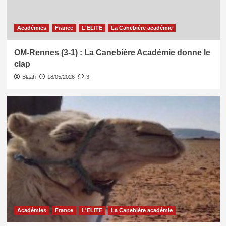
Académies
France
L'ELITE
La Canebière académie
OM-Rennes (3-1) : La Canebière Académie donne le
clap
Blaah
18/05/2026
3
Académies
France
L'ELITE
La Canebière académie