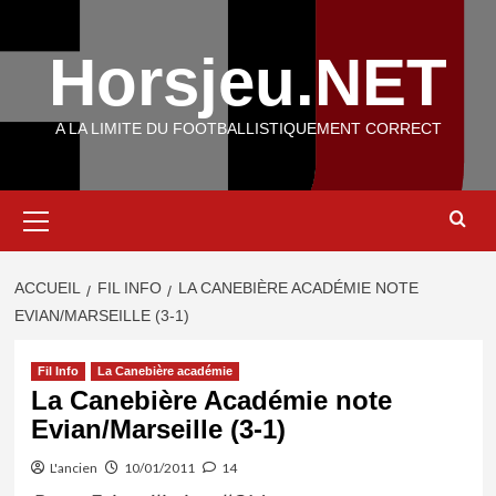
Aller
au
Horsjeu.NET
contenu
A LA LIMITE DU FOOTBALLISTIQUEMENT CORRECT
Menu
principal
ACCUEIL
FIL INFO
LA CANEBIÈRE ACADÉMIE NOTE
EVIAN/MARSEILLE (3-1)
Fil Info
La Canebière académie
La Canebière Académie note
Evian/Marseille (3-1)
L'ancien
10/01/2011
14