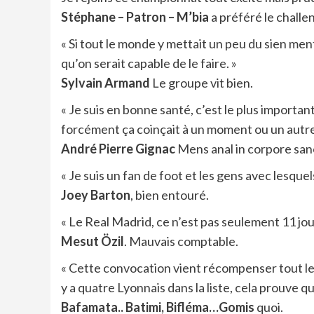
Stéphane – Patron – M’bia
a préféré le challe
« Si tout le monde y mettait un peu du sien men
qu’on serait capable de le faire. »
Sylvain Armand
Le groupe vit bien.
« Je suis en bonne santé, c’est le plus importan
forcément ça coinçait à un moment ou un autre. J
André Pierre Gignac
Mens anal in corpore san
« Je suis un fan de foot et les gens avec lesque
Joey Barton
, bien entouré.
« Le Real Madrid, ce n’est pas seulement 11 jou
Mesut Özil
. Mauvais comptable.
« Cette convocation vient récompenser tout le t
y a quatre Lyonnais dans la liste, cela prouve qu’
Bafamata.. Batimi, Bifléma…Gomis
quoi.