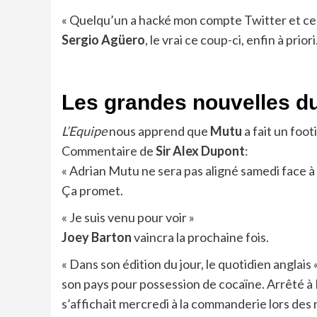
« Quelqu’un a hacké mon compte Twitter et celui 
Sergio Agüero
, le vrai ce coup-ci, enfin à priori
Les grandes nouvelles du
L’Equipe
nous apprend que
Mutu
a fait un foot
Commentaire de
Sir Alex Dupont
:
« Adrian Mutu ne sera pas aligné samedi face à l
Ça promet.
« Je suis venu pour voir »
Joey Barton
vaincra la prochaine fois.
« Dans son édition du jour, le quotidien anglais
son pays pour possession de cocaïne. Arrêté à 
s’affichait mercredi à la commanderie lors des 