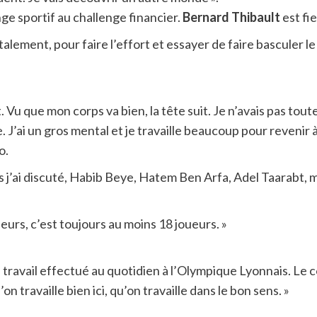
nge sportif au challenge financier.
Bernard Thibault
est fi
talement, pour faire l’effort et essayer de faire basculer 
t. Vu que mon corps va bien, la tête suit. Je n’avais pas to
’ai un gros mental et je travaille beaucoup pour revenir à 
o.
ls j’ai discuté, Habib Beye, Hatem Ben Arfa, Adel Taarabt, m
eurs, c’est toujours au moins 18 joueurs. »
ravail effectué au quotidien à l’Olympique Lyonnais. Le coa
on travaille bien ici, qu’on travaille dans le bon sens. »