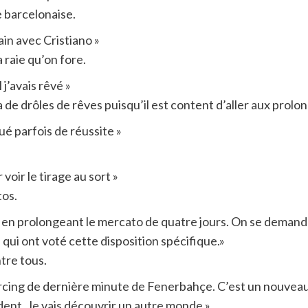
e barcelonaise.
ain avec Cristiano »
a raie qu’on fore.
j’avais rêvé »
a de drôles de rêves puisqu’il est content d’aller aux pro
ué parfois de réussite »
 voir le tirage au sort »
tos.
 en prolongeant le mercato de quatre jours. On se demande
e, qui ont voté cette disposition spécifique.»
tre tous.
cing de dernière minute de Fenerbahçe. C’est un nouveau dé
dent. Je vais découvrir un autre monde ».