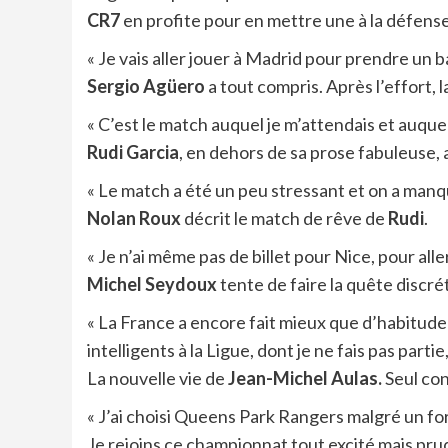
CR7
en profite pour en mettre une à la défens
« Je vais aller jouer à Madrid pour prendre un b
Sergio Agüero
a tout compris. Après l’effort, l
« C’est le match auquel je m’attendais et auquel 
Rudi Garcia
, en dehors de sa prose fabuleuse, 
« Le match a été un peu stressant et on a manq
Nolan Roux
décrit le match de rêve de
Rudi
.
« Je n’ai même pas de billet pour Nice, pour aller
Michel Seydoux
tente de faire la quête discré
« La France a encore fait mieux que d’habitude
intelligents à la Ligue, dont je ne fais pas parti
La nouvelle vie de
Jean-Michel Aulas.
Seul con
« J’ai choisi Queens Park Rangers malgré un for
Je rejoins ce championnat tout excité mais pru