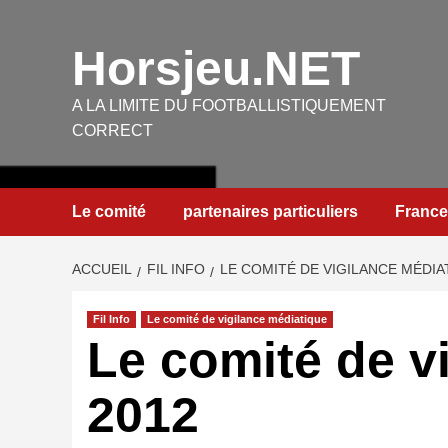
Aller
au
Horsjeu.NET
contenu
A LA LIMITE DU FOOTBALLISTIQUEMENT
CORRECT
Le comité
partenaires particuliers
France
ACCUEIL
FIL INFO
LE COMITÉ DE VIGILANCE MÉDIA
Fil Info
Le comité de vigilance médiatique
Le comité de v
2012