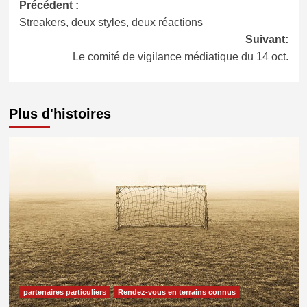
Navigation
Précédent :
Streakers, deux styles, deux réactions
d’article
Suivant:
Le comité de vigilance médiatique du 14 oct.
Plus d'histoires
partenaires particuliers
Rendez-vous en terrains connus