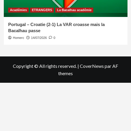
Académies
ETRANGERS
La Bacalhau académie
Portugal – Croatie (2-1) La VAR croasse mais la
Bacalhau passe
Homerc
14/07/2026
0
Copyright © All rights reserved.
|
CoverNews
par AF
themes