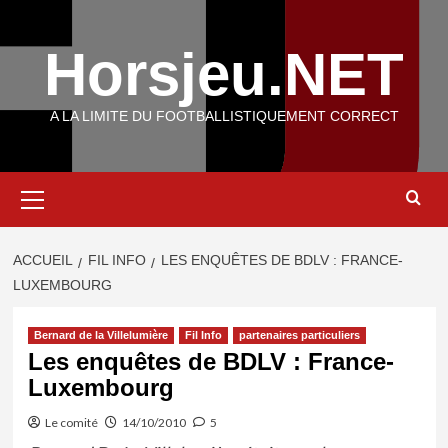
Aller
au
Horsjeu.NET
contenu
A LA LIMITE DU FOOTBALLISTIQUEMENT CORRECT
Menu
principal
ACCUEIL
FIL INFO
LES ENQUÊTES DE BDLV : FRANCE-
LUXEMBOURG
Bernard de la Villelumière
Fil Info
partenaires particuliers
Les enquêtes de BDLV : France-
Luxembourg
Le comité
14/10/2010
5