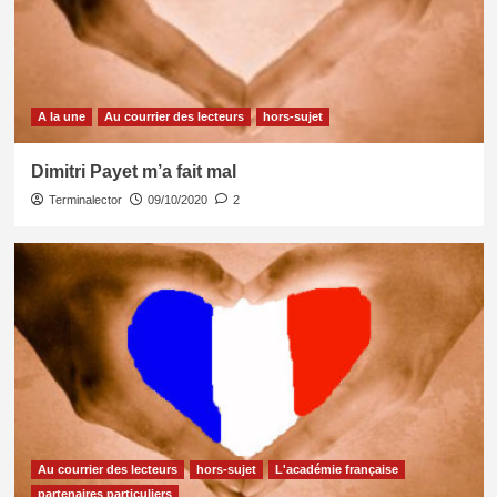
A la une
Au courrier des lecteurs
hors-sujet
Dimitri Payet m’a fait mal
Terminalector
09/10/2020
2
Au courrier des lecteurs
hors-sujet
L'académie française
partenaires particuliers