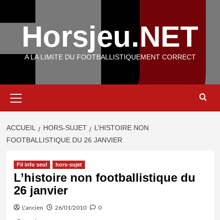
Aller
au
Horsjeu.NET
contenu
A LA LIMITE DU FOOTBALLISTIQUEMENT CORRECT
Menu
principal
ACCUEIL
HORS-SUJET
L’HISTOIRE NON
FOOTBALLISTIQUE DU 26 JANVIER
Fil info seul
hors-sujet
L’histoire non footballistique du
26 janvier
L'ancien
26/01/2010
0