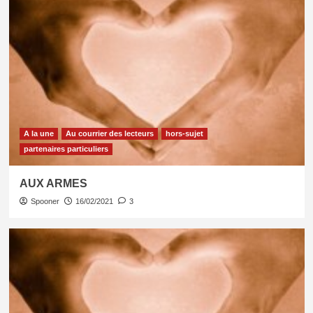
A la une
Au courrier des lecteurs
hors-sujet
partenaires particuliers
AUX ARMES
Spooner
16/02/2021
3