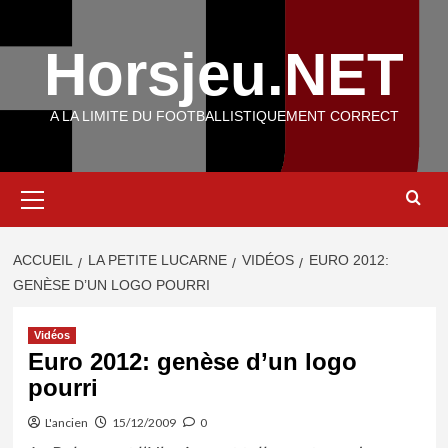
Aller
au
Horsjeu.NET
contenu
A LA LIMITE DU FOOTBALLISTIQUEMENT CORRECT
Menu
principal
ACCUEIL
LA PETITE LUCARNE
VIDÉOS
EURO 2012:
GENÈSE D’UN LOGO POURRI
Vidéos
Euro 2012: genèse d’un logo
pourri
L'ancien
15/12/2009
0