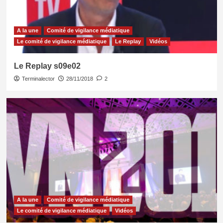
A la une
Comité de vigilance médiatique
Le comité de vigilance médiatique
Le Replay
Vidéos
Le Replay s09e02
Terminalector
28/11/2018
2
A la une
Comité de vigilance médiatique
Le comité de vigilance médiatique
Vidéos