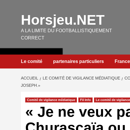
Aller
au
Horsjeu.NET
contenu
A LA LIMITE DU FOOTBALLISTIQUEMENT
CORRECT
Le comité
partenaires particuliers
France
ACCUEIL
LE COMITÉ DE VIGILANCE MÉDIATIQUE
CO
JOSEPH.»
Comité de vigilance médiatique
Fil Info
Le comité de vigilanc
« Je ne veux pa
Churascaïa ou