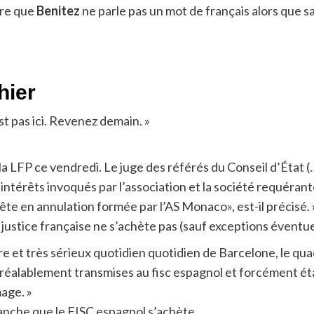
ire que
Benitez
ne parle pas un mot de français alors que s
hier
est pas ici. Revenez demain. »
a LFP ce vendredi. Le juge des référés du Conseil d’État (…
térêts invoqués par l’association et la société requérante
te en annulation formée par l’AS Monaco», est-il précisé. 
a justice française ne s’achète pas (sauf exceptions éventue
re et très sérieux quotidien quotidien de Barcelone, le qua
 préalablement transmises au fisc espagnol et forcément é
mage. »
anche que le FISC espagnol s’achète.