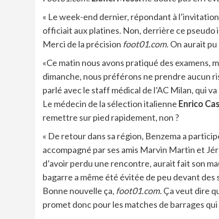
« Le week-end dernier, répondant à l’invitation
officiait aux platines. Non, derrière ce pseudo il
Merci de la précision
foot01.com
. On aurait pu
«Ce matin nous avons pratiqué des examens, mais
dimanche, nous préférons ne prendre aucun risqu
parlé avec le staff médical de l’AC Milan, qui va
Le médecin de la sélection italienne
Enrico Cas
remettre sur pied rapidement, non ?
« De retour dans sa région, Benzema a participé
accompagné par ses amis Marvin Martin et Jéré
d’avoir perdu une rencontre, aurait fait son m
bagarre a même été évitée de peu devant des sp
Bonne nouvelle ça,
foot01.com
. Ça veut dire 
promet donc pour les matches de barrages qui