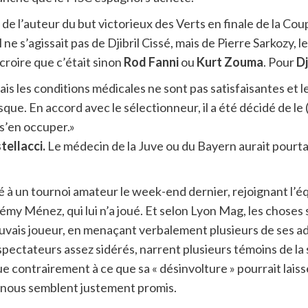
 de l’auteur du but victorieux des Verts en finale de la Cou
 ne s’agissait pas de Djibril Cissé, mais de Pierre Sarkozy, l
 croire que c’était sinon
Rod Fanni
ou
Kurt Zouma
. Pour
Dj
 les conditions médicales ne sont pas satisfaisantes et le 
e. En accord avec le sélectionneur, il a été décidé de le 
 s’en occuper.»
tellacci.
Le médecin de la Juve ou du Bayern aurait pourt
 à un tournoi amateur le week-end dernier, rejoignant l’éq
my Ménez, qui lui n’a joué. Et selon Lyon Mag, les choses
auvais joueur, en menaçant verbalement plusieurs de ses a
ectateurs assez sidérés, narrent plusieurs témoins de la 
que contrairement à ce que sa « désinvolture » pourrait lais
 nous semblent justement promis.