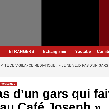
ETRANGERS
Echangisme
Youtube
Comité
MITÉ DE VIGILANCE MÉDIATIQUE
« JE NE VEUX PAS D’UN GARS
e médiatique
s d’un gars qui fait
 au Café Joseph.»