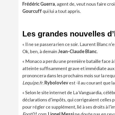
Frédéric Guerra
, agent de, veut nous faire cro
Gourcuff
qui lui a tout appris.
Les grandes nouvelles d’
« Il ne se passera rien ce soir. Laurent Blanc n’
Ok, ben, à demain
Jean-Claude Blanc
.
« Monaco a perdu une première bataille face à l
atteinte suffisamment grave et immédiate aux in
prononcera dans les prochains mois sur la requê
Lequipe.fr
.
Rybolovlev
est -il au courant que l
« Selon le site internet de La Vanguardia, célèb
déclarations d’impôts, qui corrigeaient celles
pour régler ce supplément, lié à ses droits à l’i
Foot01.com
.
Lionel Messi
ne doute pas en rev