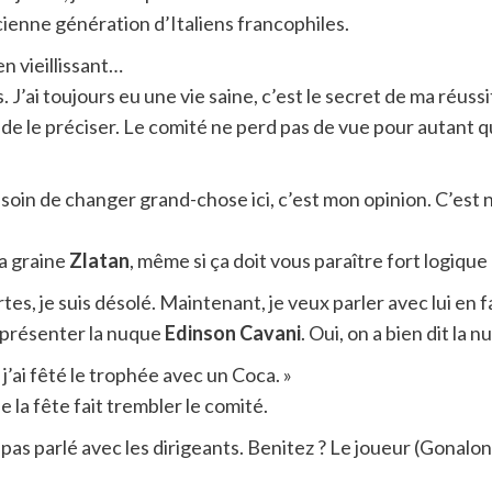
cienne génération d’Italiens francophiles.
n vieillissant…
. J’ai toujours eu une vie saine, c’est le secret de ma réussi
 de le préciser. Le comité ne perd pas de vue pour autant qu
esoin de changer grand-chose ici, c’est mon opinion. C’est no
a graine
Zlatan
, même si ça doit vous paraître fort logiqu
es, je suis désolé. Maintenant, je veux parler avec lui en fa
 présenter la nuque
Edinson Cavani
. Oui, on a bien dit la n
’ai fêté le trophée avec un Coca. »
de la fête fait trembler le comité.
i pas parlé avec les dirigeants. Benitez ? Le joueur (Gonalon