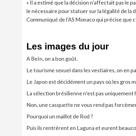
« Il a estimé que la décision n’affectait pas le 
le nécessaire pour statuer sur la légalité de la
Communiqué de l’AS Monaco qui précise que c’é
Les images du jour
A
BeIn,
on a
bon goût.
Le
tourisme sexuel
dans les vestiaires, on en pa
Le
Japon
est décidément un pays où les gros 
La sélection
brésilienne
n’est pas uniquement
Non, une
casquette
ne vous rend pas forcément
Pourquoi un maillot de
Rod
?
Puis ils rentrèrent en
Laguna
et eurent beauco