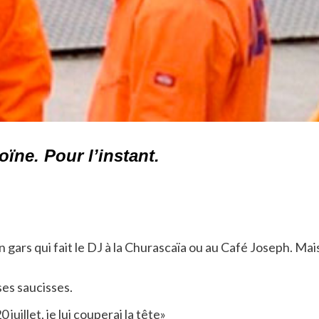
ïne. Pour l’instant.
un gars qui fait le DJ à la Churascaïa ou au Café Joseph. 
ses saucisses.
juillet, je lui couperai la tête»