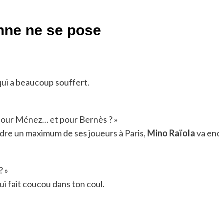
nne ne se pose
qui a beaucoup souffert.
 pour Ménez… et pour Bernès ? »
endre un maximum de ses joueurs à Paris,
Mino Raïola
va enc
? »
i fait coucou dans ton coul.