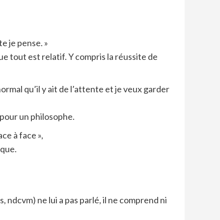
te je pense. »
e tout est relatif. Y compris la réussite de
rmal qu’il y ait de l’attente et je veux garder
e pour un philosophe.
ce à face »,
uque.
s, ndcvm) ne lui a pas parlé, il ne comprend ni