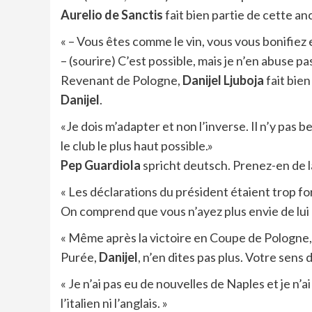
Aurelio de Sanctis
fait bien partie de cette an
« – Vous êtes comme le vin, vous vous bonifiez e
– (sourire) C’est possible, mais je n’en abuse pas
Revenant de Pologne,
Danijel Ljuboja
fait bien
Danijel
.
«Je dois m’adapter et non l’inverse. Il n’y pas b
le club le plus haut possible.»
Pep Guardiola
spricht deutsch. Prenez-en de l
« Les déclarations du président étaient trop fort
On comprend que vous n’ayez plus envie de lui
« Même après la victoire en Coupe de Pologne, j
Purée,
Danijel
, n’en dites pas plus. Votre sens 
« Je n’ai pas eu de nouvelles de Naples et je n’a
l’italien ni l’anglais. »