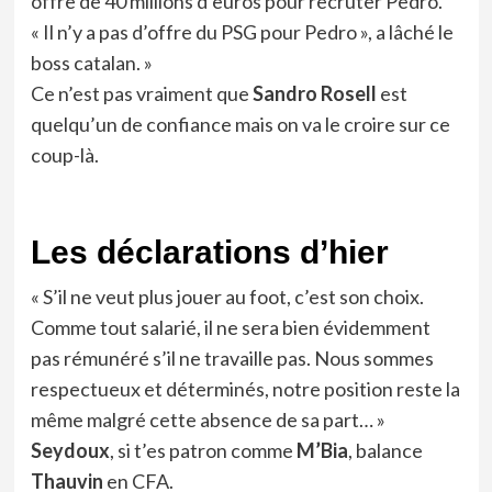
offre de 40 millions d’euros pour recruter Pedro.
« Il n’y a pas d’offre du PSG pour Pedro », a lâché le
boss catalan. »
Ce n’est pas vraiment que
Sandro Rosell
est
quelqu’un de confiance mais on va le croire sur ce
coup-là.
Les déclarations d’hier
« S’il ne veut plus jouer au foot, c’est son choix.
Comme tout salarié, il ne sera bien évidemment
pas rémunéré s’il ne travaille pas. Nous sommes
respectueux et déterminés, notre position reste la
même malgré cette absence de sa part… »
Seydoux
, si t’es patron comme
M’Bia
, balance
Thauvin
en CFA.