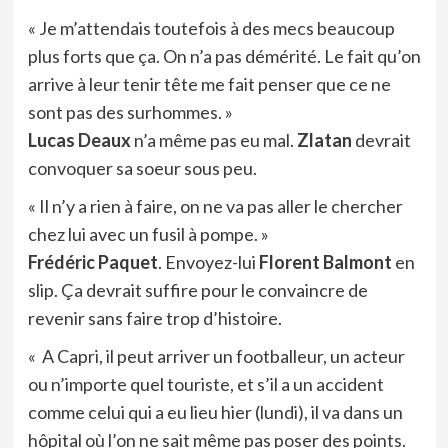
« Je m’attendais toutefois à des mecs beaucoup
plus forts que ça. On n’a pas démérité. Le fait qu’on
arrive à leur tenir tête me fait penser que ce ne
sont pas des surhommes. »
Lucas Deaux
n’a même pas eu mal.
Zlatan
devrait
convoquer sa soeur sous peu.
« Il n’y a rien à faire, on ne va pas aller le chercher
chez lui avec un fusil à pompe. »
Frédéric Paquet
. Envoyez-lui
Florent Balmont
en
slip. Ça devrait suffire pour le convaincre de
revenir sans faire trop d’histoire.
« A Capri, il peut arriver un footballeur, un acteur
ou n’importe quel touriste, et s’il a un accident
comme celui qui a eu lieu hier (lundi), il va dans un
hôpital où l’on ne sait même pas poser des points.