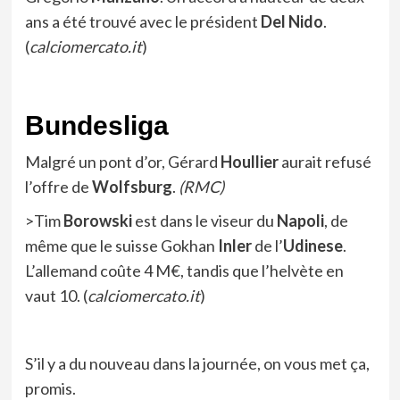
ans a été trouvé avec le président
Del Nido
.
(
calciomercato.it
)
Bundesliga
Malgré un pont d’or, Gérard
Houllier
aurait refusé
l’offre de
Wolfsburg
.
(RMC)
>Tim
Borowski
est dans le viseur du
Napoli
, de
même que le suisse Gokhan
Inler
de l’
Udinese
.
L’allemand coûte 4 M€, tandis que l’helvète en
vaut 10. (
calciomercato.it
)
S’il y a du nouveau dans la journée, on vous met ça,
promis.