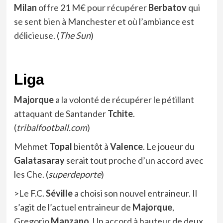
Milan
offre 21 M€ pour récupérer
Berbatov
qui
se sent bien à Manchester et où l’ambiance est
délicieuse. (
The Sun
)
Liga
Majorque
a la volonté de récupérer le pétillant
attaquant de Santander
Tchite
.
(
tribalfootball.com
)
Mehmet
Topal
bientôt à
Valence
. Le joueur du
Galatasaray
serait tout proche d’un accord avec
les Che. (
superdeporte
)
>Le F.C.
Séville
a choisi son nouvel entraineur. Il
s’agit de l’actuel entraineur de
Majorque
,
Gregorio
Manzano
. Un accord à hauteur de deux