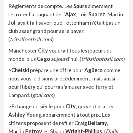
Règlements de compte. Les
Spurs
aimeraient
recruter l’attaquant de l’
Ajax
, Luis
Suarez
. Martin
Jol
, avait fait savoir que Tottenham n’était pas un
club assez grand pour se le payer.
(
tribalfootball.com
)
Manchester
City
voudrait tous les joueurs du
monde, plus
Gago
aujourd’hui. (
tribalfootball.com
)
>Chelski
prépare une offre pour
Agüero
comme
nous vous le disions précédemment, mais aussi
pour
Ribéry
qui pourra s’amuser avec Terry et
Lampard. (
goal.com
)
>Echange du siècle pour
City
, qui veut gratter
Ashley Young
apparemment à tout prix. Les
citizens proposent de refiler Craig
Bellamy
,
Martin
Petrov
, et Shaun
Wright-Phillips
. (
Daily