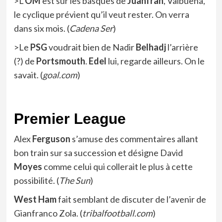
>L’
OM
est sur les basques de
Juanfran
, Valbuena,
le cyclique prévient qu’il veut rester. On verra
dans six mois. (
Cadena Ser
)
>Le
PSG
voudrait bien de Nadir
Belhadj
l’arrière
(?) de
Portsmouth
.
Edel
lui, regarde ailleurs. On le
savait. (
goal.com
)
Premier League
Alex
Ferguson
s’amuse des commentaires allant
bon train sur sa succession et désigne David
Moyes
comme celui qui collerait le plus à cette
possibilité. (
The Sun
)
West Ham
fait semblant de discuter de l’avenir de
Gianfranco Zola. (
tribalfootball.com
)