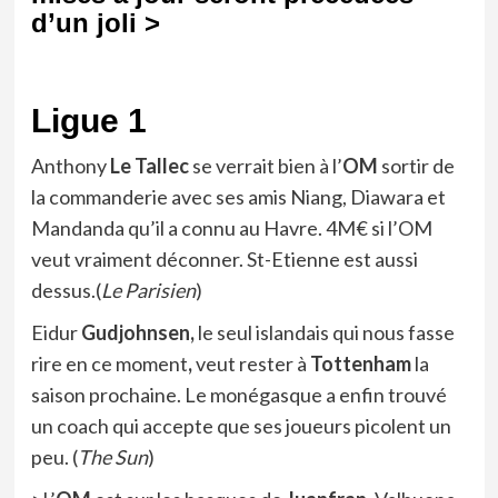
d’un joli >
Ligue 1
Anthony
Le Tallec
se verrait bien à l’
OM
sortir de
la commanderie avec ses amis Niang, Diawara et
Mandanda qu’il a connu au Havre. 4M€ si l’OM
veut vraiment déconner. St-Etienne est aussi
dessus.(
Le Parisien
)
Eidur
Gudjohnsen,
le seul islandais qui nous fasse
rire en ce moment
,
veut rester à
Tottenham
la
saison prochaine. Le monégasque a enfin trouvé
un coach qui accepte que ses joueurs picolent un
peu. (
The Sun
)