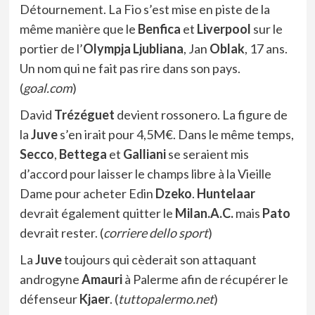
Détournement. La Fio s’est mise en piste de la
même manière que le
Benfica
et
Liverpool
sur le
portier de l’
Olympja Ljubliana
, Jan
Oblak
, 17 ans.
Un nom qui ne fait pas rire dans son pays.
(
goal.com
)
David
Trézéguet
devient rossonero. La figure de
la
Juve
s’en irait pour 4,5M€. Dans le même temps,
Secco
,
Bettega
et
Galliani
se seraient mis
d’accord pour laisser le champs libre à la Vieille
Dame pour acheter Edin
Dzeko
.
Huntelaar
devrait également quitter le
Milan.A.C.
mais
Pato
devrait rester. (
corriere dello sport
)
La
Juve
toujours qui cèderait son attaquant
androgyne
Amauri
à Palerme afin de récupérer le
défenseur
Kjaer
. (
tuttopalermo.net
)