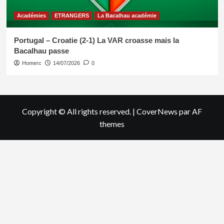
Académies
ETRANGERS
La Bacalhau académie
Portugal – Croatie (2-1) La VAR croasse mais la
Bacalhau passe
Homerc
14/07/2026
0
Copyright © All rights reserved.
|
CoverNews
par AF
themes