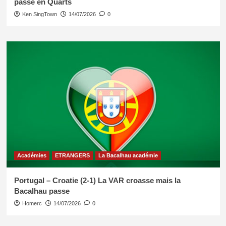
passe en Quarts
Ken SingTown
14/07/2026
0
Académies
ETRANGERS
La Bacalhau académie
Portugal – Croatie (2-1) La VAR croasse mais la
Bacalhau passe
Homerc
14/07/2026
0