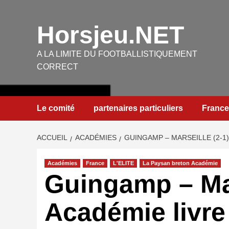
Aller
au
Horsjeu.NET
contenu
A LA LIMITE DU FOOTBALLISTIQUEMENT
CORRECT
Le comité
partenaires particuliers
France
ACCUEIL
ACADÉMIES
GUINGAMP – MARSEILLE (2-1
Académies
France
L'ELITE
La Paysan breton Académie
Guingamp – Mar
Académie livre