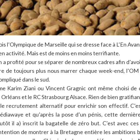
ois l’Olympique de Marseille qui se dresse face à L’En Av
s en activité. Mais est de moins en moins terrifiante.
en a profité pour se séparer de nombreux cadres afin d’avoi
e de toujours plus nous marrer chaque week-end, l’OM 
ompliqué dans le sud.
me Karim Ziani ou Vincent Gragnic ont même choisi de 
Orléans et le RC Strasbourg Alsace. Rien de bien gratifiant
le recrutement alternatif pour enrichir son effectif. C’e
iawaye et qu’après la pose d’un pénis, cette dernière
tôt il a) inscrit la bagatelle de zéro but. C’est avec c
ntention de montrer à la Bretagne entière les ambitions 