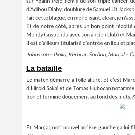
sur Yoann Pelé, remis de son triple cancer d
d’Adibou Diaby, doublure de Samuel Lit Jackson
fait cette blague, en me relisant, clean, je n’
Et de notre côté, après un bon point récolté 
Mendy (suspendu avec son ancien club) et Març
Il est d’ailleurs titularisé d’entrée en lieu e
Johnsson – Ikoko, Kerbrat, Sorbon, Marçal – Coc
La bataille
Le match démarre à folle allure, et c’est Mar
d’Hiroki Sakai et de Tomas Hubocan notamment, 
fion et termine doucement au fond des filets. 
Et Marçal, not’ nouvel arrière gauche ça lui fil