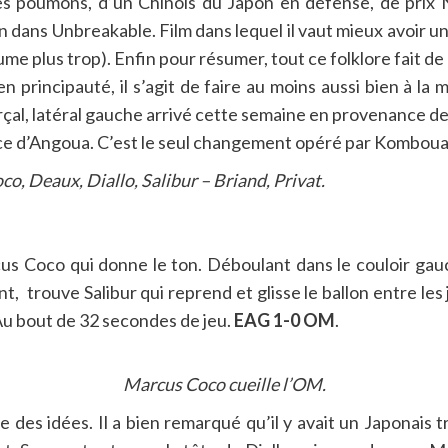
es poumons, d’un Chinois du Japon en défense, de prix N
 dans Unbreakable. Film dans lequel il vaut mieux avoir un
assume plus trop). Enfin pour résumer, tout ce folklore fait
en principauté, il s’agit de faire au moins aussi bien à l
al, latéral gauche arrivé cette semaine en provenance de
t place d’Angoua. C’est le seul changement opéré par Komboua
o, Deaux, Diallo, Salibur – Briand, Privat.
cus Coco qui donne le ton. Déboulant dans le couloir gauch
trouve Salibur qui reprend et glisse le ballon entre les 
Au bout de 32 secondes de jeu.
EAG 1-0 OM
.
Marcus Coco cueille l’OM.
e des idées. Il a bien remarqué qu’il y avait un Japonais tr