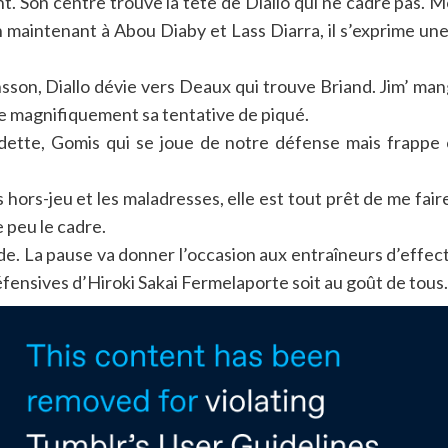
t. Son centre trouve la tête de Diallo qui ne cadre pas. M
n maintenant à Abou Diaby et Lass Diarra, il s’exprime une 
sson, Diallo dévie vers Deaux qui trouve Briand. Jim’ mange
ue magnifiquement sa tentative de piqué.
 vedette, Gomis qui se joue de notre défense mais frap
 hors-jeu et les maladresses, elle est tout prêt de me fai
 peu le cadre.
de. La pause va donner l’occasion aux entraîneurs d’effect
fensives d’Hiroki Sakai Fermelaporte soit au goût de tous.