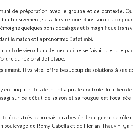
ni de préparation avec le groupe et de contexte. Qu’i
ct défensivement, ses allers-retours dans son couloir pou
n témoigne quelques bons décalages et la magnifique transv
dant le match et l’a prénommé Bafetimbi.
atch de vieux loup de mer, qui ne se faisait prendre par 
’ordre du régional de l’étape.
alement. Il va vite, offre beaucoup de solutions à ses 
 cinq minutes de jeu et a pris le contrôle du milieu de te
ssagi sur ce début de saison et sa fougue est focalisée s
s toujours très beau mais on a besoin de ce genre de rôle dan
son soulevage de Remy Cabella et de Florian Thauvin. Ça 