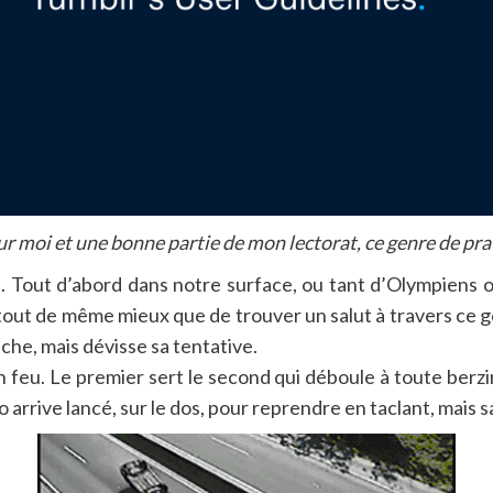
r moi et une bonne partie de mon lectorat, ce genre de prati
 Tout d’abord dans notre surface, ou tant d’Olympiens o
tout de même mieux que de trouver un salut à travers ce g
uche, mais dévisse sa tentative.
feu. Le premier sert le second qui déboule à toute berzingu
llo arrive lancé, sur le dos, pour reprendre en taclant, mais 