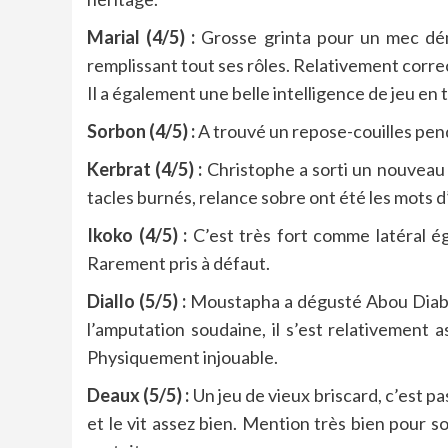
Marial (4/5) :
Grosse grinta pour un mec dému
remplissant tout ses rôles. Relativement corre
Il a également une belle intelligence de jeu e
Sorbon (4/5) :
A trouvé un repose-couilles pen
Kerbrat (4/5) :
Christophe a sorti un nouveau m
tacles burnés, relance sobre ont été les mots d
Ikoko (4/5) :
C’est très fort comme latéral ég
Rarement pris à défaut.
Diallo (5/5) :
Moustapha a dégusté Abou Diaby en
l’amputation soudaine, il s’est relativement a
Physiquement injouable.
Deaux (5/5) :
Un jeu de vieux briscard, c’est pa
et le vit assez bien. Mention très bien pour 