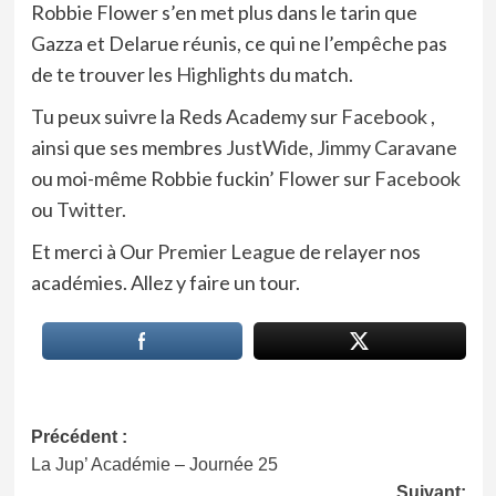
Robbie Flower s’en met plus dans le tarin que
Gazza et Delarue réunis, ce qui ne l’empêche pas
de te trouver les
Highlights
du match.
Tu peux suivre la Reds Academy sur
Facebook
,
ainsi que ses membres
JustWide,
Jimmy Caravane
ou moi-même Robbie fuckin’ Flower sur
Facebook
ou
Twitter.
Et merci à Our
Premier League
de relayer nos
académies. Allez y faire un tour.
Navigation
Précédent :
La Jup’ Académie – Journée 25
d’article
Suivant: