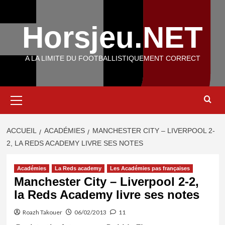
Aller
au
Horsjeu.NET
contenu
A LA LIMITE DU FOOTBALLISTIQUEMENT CORRECT
Menu
principal
ACCUEIL
ACADÉMIES
MANCHESTER CITY – LIVERPOOL 2-
2, LA REDS ACADEMY LIVRE SES NOTES
Académies
La Reds academy
Les Académies pas françaises
Manchester City – Liverpool 2-2,
la Reds Academy livre ses notes
Roazh Takouer
06/02/2013
11