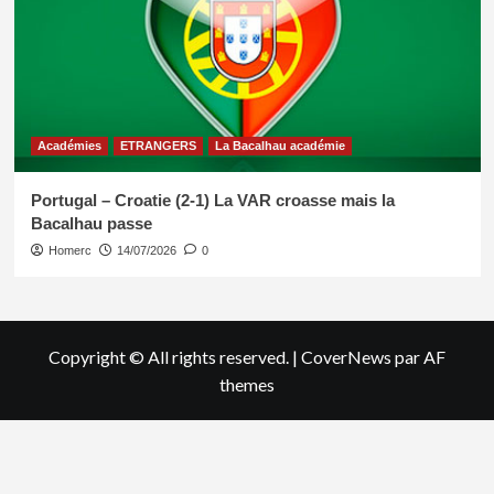
Académies
ETRANGERS
La Bacalhau académie
Portugal – Croatie (2-1) La VAR croasse mais la
Bacalhau passe
Homerc
14/07/2026
0
Copyright © All rights reserved.
|
CoverNews
par AF
themes