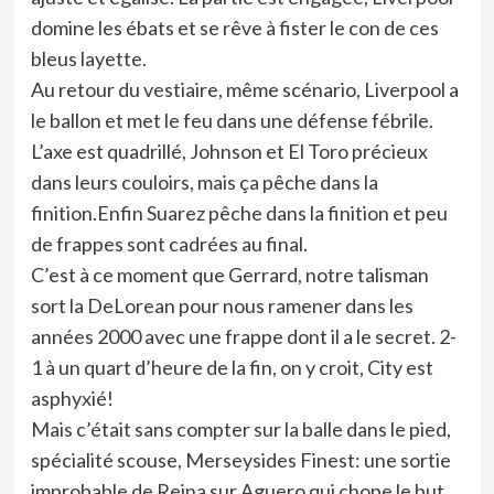
domine les ébats et se rêve à fister le con de ces
bleus layette.
Au retour du vestiaire, même scénario, Liverpool a
le ballon et met le feu dans une défense fébrile.
L’axe est quadrillé, Johnson et El Toro précieux
dans leurs couloirs, mais ça pêche dans la
finition.Enfin Suarez pêche dans la finition et peu
de frappes sont cadrées au final.
C’est à ce moment que Gerrard, notre talisman
sort la DeLorean pour nous ramener dans les
années 2000 avec une frappe dont il a le secret. 2-
1 à un quart d’heure de la fin, on y croit, City est
asphyxié!
Mais c’était sans compter sur la balle dans le pied,
spécialité scouse, Merseysides Finest: une sortie
improbable de Reina sur Aguero qui chope le but