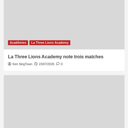
Académies
La Three Lions Academy
La Three Lions Academy note trois matches
Ken SingTown
23/07/2026
0