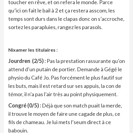
toucher en rêve, et on refera le monde. Parce
qu’ici on fait le bail à 2 et ça restera asscom, les
temps sont durs dans le clapas donc on s’accroche,
sortez les parapluies, rangez les parasols.
Nixamer les titulaires :
Jourdren (2/5) :
Pas la prestation rassurante qu’on
attend d’un putain de portier. Demande à Gégé le
physio du Café Jo. Pas forcément le plus fautif sur
les buts, mais il est retard sur ses appuis, la con de
témor, il n’a pas l’air très au point physiquement.
Congré (0/5) :
Déjà que son match puait la merde,
il trouve le moyen de faire une cagade de plus, ce
fils de chameau. Je lui mets l’seum direct à ce
babouin.