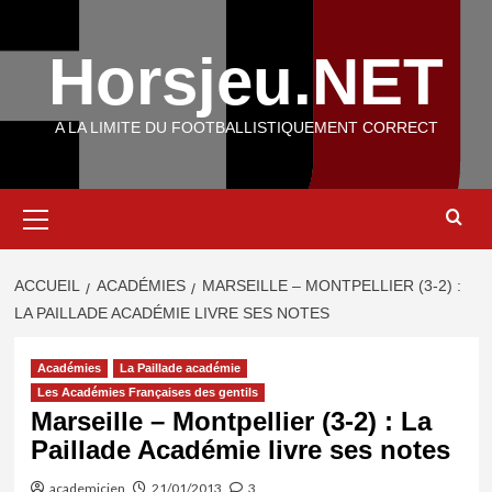
Aller
au
Horsjeu.NET
contenu
A LA LIMITE DU FOOTBALLISTIQUEMENT CORRECT
Menu
principal
ACCUEIL
ACADÉMIES
MARSEILLE – MONTPELLIER (3-2) :
LA PAILLADE ACADÉMIE LIVRE SES NOTES
Académies
La Paillade académie
Les Académies Françaises des gentils
Marseille – Montpellier (3-2) : La
Paillade Académie livre ses notes
academicien
21/01/2013
3