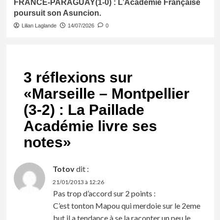
FRANCE-PARAGUAY(1-0) : L’Académie Française
poursuit son Asuncion.
Lilian Laglande
14/07/2026
0
3 réflexions sur
«
Marseille – Montpellier
(3-2) : La Paillade
Académie livre ses
notes
»
Totov
dit :
21/01/2013 à 12:26
Pas trop d’accord sur 2 points :
C’est tonton Mapou qui merdoie sur le 2eme
but,il a tendance à se la raconter un peu le