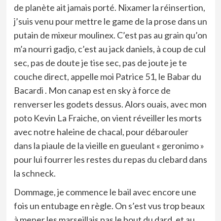
de planète ait jamais porté. Nixamer la réinsertion,
j’suis venu pour mettre le game de la prose dans un
putain de mixeur moulinex. C’est pas au grain qu’on
m’a nourri gadjo, c’est au jack daniels, à coup de cul
sec, pas de doute je tise sec, pas de joute je te
couche direct, appelle moi Patrice 51, le Babar du
Bacardi . Mon canap est en sky à force de
renverser les godets dessus. Alors ouais, avec mon
poto Kevin La Fraiche, on vient réveiller les morts
avec notre haleine de chacal, pour débarouler
dans la piaule de la vieille en gueulant « geronimo »
pour lui fourrer les restes du repas du clebard dans
la schneck.
Dommage, je commence le bail avec encore une
fois un entubage en règle. On s’est vus trop beaux
à mener les marseillais pas le bout du dard, et au