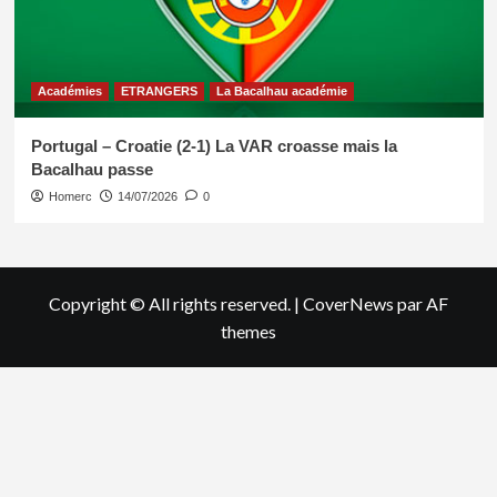
Académies
ETRANGERS
La Bacalhau académie
Portugal – Croatie (2-1) La VAR croasse mais la
Bacalhau passe
Homerc
14/07/2026
0
Copyright © All rights reserved.
|
CoverNews
par AF
themes