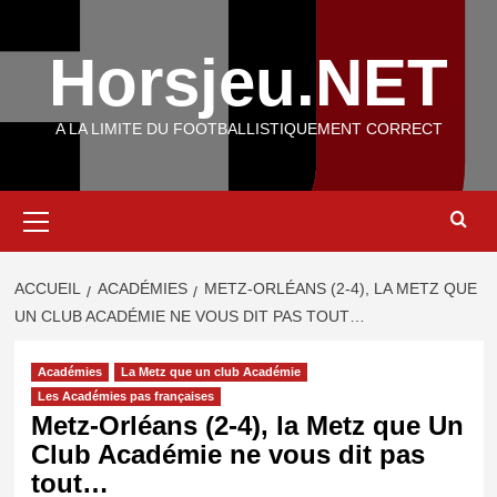
Aller
au
Horsjeu.NET
contenu
A LA LIMITE DU FOOTBALLISTIQUEMENT CORRECT
Menu
principal
ACCUEIL
ACADÉMIES
METZ-ORLÉANS (2-4), LA METZ QUE
UN CLUB ACADÉMIE NE VOUS DIT PAS TOUT…
Académies
La Metz que un club Académie
Les Académies pas françaises
Metz-Orléans (2-4), la Metz que Un
Club Académie ne vous dit pas
tout…