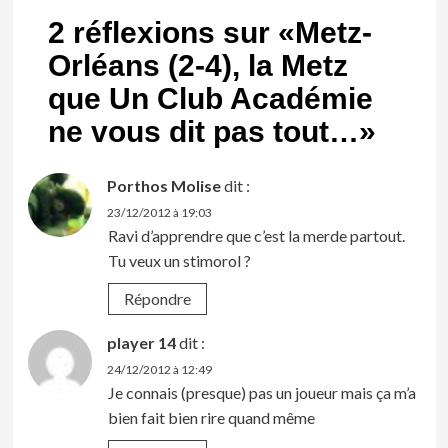
2 réflexions sur «
Metz-
Orléans (2-4), la Metz
que Un Club Académie
ne vous dit pas tout…
»
Porthos Molise
dit :
23/12/2012 à 19:03
Ravi d’apprendre que c’est la merde partout.
Tu veux un stimorol ?
Répondre
player 14
dit :
24/12/2012 à 12:49
Je connais (presque) pas un joueur mais ça m’a
bien fait bien rire quand même