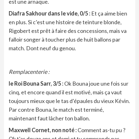
est une arnaque.
Diafra Sakhour dans le vide, 0/5 :
Et ça aime bien
en plus. Si c’est une histoire de teinture blonde,
Rigobert est prêt à faire des concessions, mais va
falloir songer à toucher plus de huit ballons par
match. Dont neuf du genou.
Remplacenterie :
le Roi Bouna Sarr, 3/5 :
Ok Bouna joue une fois sur
cinq, et encore quand il est motivé, mais ça vaut
toujours mieux que le tas d’épaules du vieux Kévin.
Par contre Bouna, le match est terminé,
maintenant faut lâcher ton ballon.
Maxwell Cornet, non noté :
Comment as-tu pu ?
Ok t’as douze ans et demi et tu comprends pas