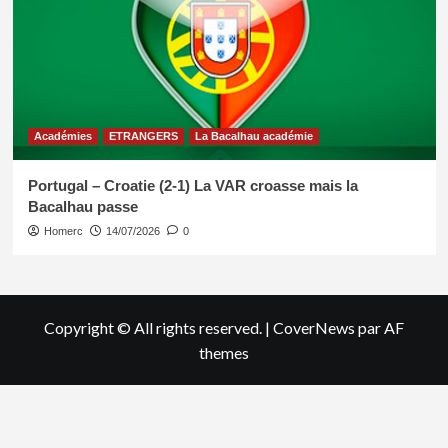
Académies
ETRANGERS
La Bacalhau académie
Portugal – Croatie (2-1) La VAR croasse mais la
Bacalhau passe
Homerc
14/07/2026
0
Copyright © All rights reserved.
|
CoverNews
par AF
themes