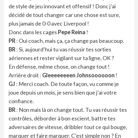
de style de jeu innovant et offensif ! Donc j’ai
décidé de tout changer car une chose est sure,
plus jamais de 0-0 avec Liverpool !
Donc dans les cages
Pepe Reina
!
PR
: Oui coach, mais ça, ça change pas beaucoup.
BR
: Si, aujourd’hui tu vas réussir tes sorties
aériennes et rester vigilant sur ta ligne, OK ?
En défense, même chose, on change tout !
Arrière droit :
Gleeeeeeeen Johnsoooooon
!
GJ
: Merci coach. De toute façon, vu comme je
joue depuis un mois, je sens bien que j’ai votre
confiance.
BR
: Non mais là on change tout. Tu vas réussir tes
contrôles, déborder à bon escient, battre tes
adversaires de vitesse, dribbler tout ce qui bouge,
marquer et faire marquer. C’est simple non ? En