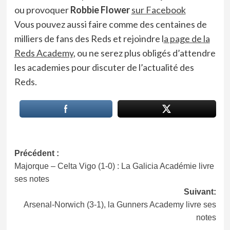
ou provoquer
Robbie Flower
sur Facebook
Vous pouvez aussi faire comme des centaines de
milliers de fans des Reds et rejoindre l
a page de la
Reds Academy
, ou ne serez plus obligés d’attendre
les academies pour discuter de l’actualité des
Reds.
Navigation
Précédent :
Majorque – Celta Vigo (1-0) : La Galicia Académie livre
d’article
ses notes
Suivant:
Arsenal-Norwich (3-1), la Gunners Academy livre ses
notes