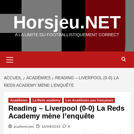
Aller
au
Horsjeu.NET
contenu
A LA LIMITE DU FOOTBALLISTIQUEMENT CORRECT
Menu
principal
ACCUEIL
ACADÉMIES
READING – LIVERPOOL (0-0) LA
REDS ACADEMY MÈNE L’ENQUÊTE
Académies
La Reds academy
Les Académies pas françaises
Reading – Liverpool (0-0) La Reds
Academy mène l’enquête
academicien
16/04/2013
4