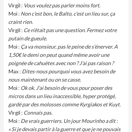
Virgil :
Vous voulez pas parler moins fort.
Moi :
Non c’est bon, le Balto, c’est un lieu sur, ça
craint rien.
Virgil :
Ce n’était pas une question. Fermez votre
putain de gueule.
Moi :
Ça va monsieur, pas le peine de s’énerver. A
1,50€ le demi on peut quand même avoir une
poignée de cahuètes avec non ? J’ai pas raison ?
Max :
Dites-nous pourquoi vous avez besoin de
nous maintenant ou on se casse.
Moi :
Ok ok. J’ai besoin de vous pour poser des
micros dans un lieu inaccessible, hyper protégé,
gardé par des molosses comme Kyrgiakos et Kuyt.
Virgil :
Connais pas.
Moi :
De vrais guerriers. Un jour Mourinho a dit :
« Si je devais partir à la guerre et que je ne pouvais