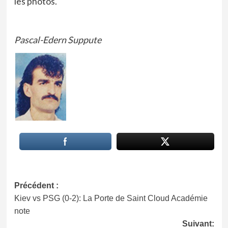
les photos.
Pascal-Edern Suppute
Navigation
Précédent :
Kiev vs PSG (0-2): La Porte de Saint Cloud Académie
d’article
note
Suivant: