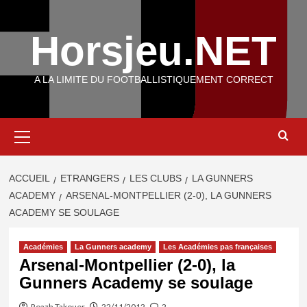
Aller
au
Horsjeu.NET
contenu
A LA LIMITE DU FOOTBALLISTIQUEMENT CORRECT
Menu
principal
ACCUEIL
ETRANGERS
LES CLUBS
LA GUNNERS
ACADEMY
ARSENAL-MONTPELLIER (2-0), LA GUNNERS
ACADEMY SE SOULAGE
Académies
La Gunners academy
Les Académies pas françaises
Arsenal-Montpellier (2-0), la
Gunners Academy se soulage
Roazh Takouer
22/11/2012
2