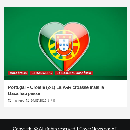
Académies
ETRANGERS
La Bacalhau académie
Portugal – Croatie (2-1) La VAR croasse mais la
Bacalhau passe
Homerc
14/07/2026
0
Copyright © All rights reserved.
|
CoverNews
par AF