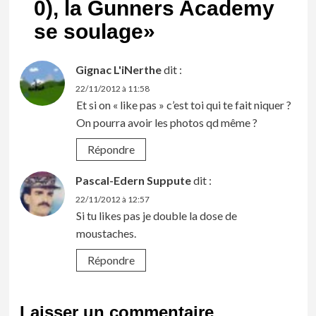
0), la Gunners Academy
se soulage
»
Gignac L'iNerthe
dit :
22/11/2012 à 11:58
Et si on « like pas » c’est toi qui te fait niquer ?
On pourra avoir les photos qd même ?
Répondre
Pascal-Edern Suppute
dit :
22/11/2012 à 12:57
Si tu likes pas je double la dose de
moustaches.
Répondre
Laisser un commentaire