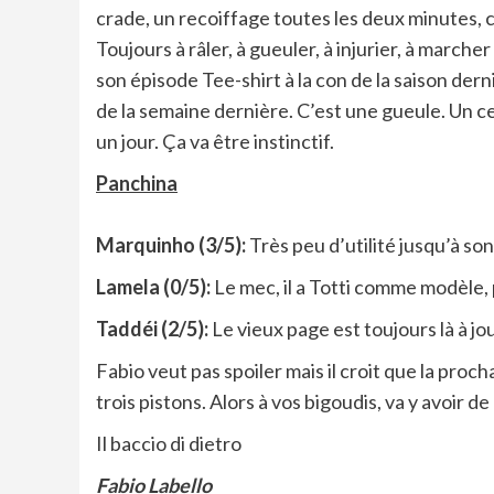
crade, un recoiffage toutes les deux minutes, c
Toujours à râler, à gueuler, à injurier, à marche
son épisode Tee-shirt à la con de la saison derni
de la semaine dernière. C’est une gueule. Un c
un jour. Ça va être instinctif.
Panchina
Marquinho (3/5):
Très peu d’utilité jusqu’à son
Lamela (0/5):
Le mec, il a Totti comme modèle, 
Taddéi (2/5):
Le vieux page est toujours là à jo
Fabio veut pas spoiler mais il croit que la proc
trois pistons. Alors à vos bigoudis, va y avoir de 
Il baccio di dietro
Fabio Labello