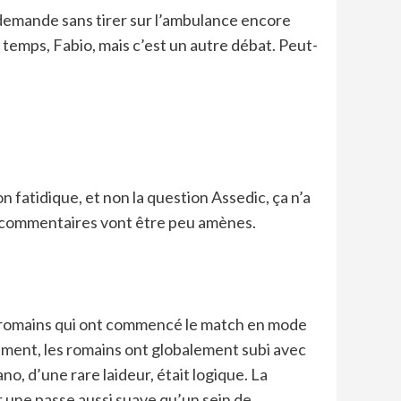
ui demande sans tirer sur l’ambulance encore
en temps, Fabio, mais c’est un autre débat. Peut-
 fatidique, et non la question Assedic, ça n’a
es commentaires vont être peu amènes.
des romains qui ont commencé le match en mode
dement, les romains ont globalement subi avec
no, d’une rare laideur, était logique. La
 une passe aussi suave qu’un sein de