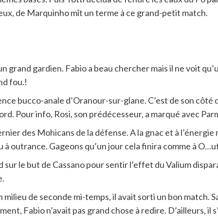
ceux, de Marquinho mît un terme à ce grand-petit match.
i un grand gardien. Fabio a beau chercher mais il ne voit qu’u
nd fou.!
ence bucco-anale d’Oranour-sur-glane. C’est de son côté q
cord. Pour info, Rosi, son prédécesseur, a marqué avec Par
rnier des Mohicans de la défense. A la gnac et à l’énergie 
jeu à outrance. Gageons qu’un jour cela finira comme à O…u
d sur le but de Cassano pour sentir l’effet du Valium dispara
e.
 milieu de seconde mi-temps, il avait sorti un bon match. S
t, Fabio n’avait pas grand chose à redire. D’ailleurs, il s’