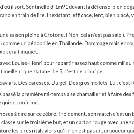
s d’où il sort. Sentinelle d’1m91 devant la défense, bien dég
en train de lire. Inexistant, efficace, lent, bien placé, v
e saison pleine à Crotone. ( Non, cela n’est pas sale ). Pre
u comme un pédophile en Thaïlande. Dommage mais encoura
io serait inquiet.
e avec Louise-Henri pour repartir assez haut comme milieu r
st meilleur que zlatane. Le 5, c’est de principe.
caviars. Des caresses. Du gel. Des gros mollets. Lui, c’est
A passé la première mi-temps à se chamailler et à faire des f
 qui se confirme.
 choses à dire sur ce zèbre. Froidement, son match c’est un b
classe sur le troisième but, et un carton rouge avec une sor
ature les pires ritals alors qu’il n’en est pas un, un joueur 