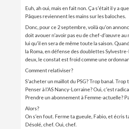
Euh, ah oui, mais en fait non. Ça s’était il y a 
Pâques reviennent les mains sur les baloches.
Donc, pour ce 2 septembre, voilà qu’on annonce u
doit avouer n’avoir pas eu de chef-d’œuvre au m
lui qu’il en sera de même toute la saison. Quan
la Roma, en défense des doublettes Sylvestre-R
deux, le constat est froid comme une ordonnan
Comment relativiser?
S’acheter un maillot du PSG? Trop banal. Trop
Penser à l’AS Nancy-Lorraine? Oui, c’est radical
Prendre un abonnement à Femme-actuelle? Pas
Alors?
On s’en fout. Ferme ta gueule, Fabio, et écris 
Désolé, chef. Oui, chef.