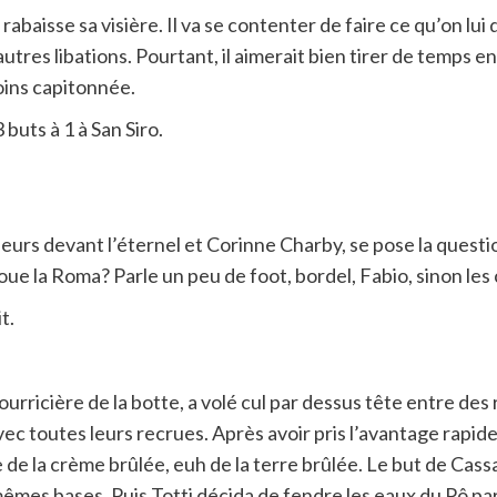
 rabaisse sa visière. Il va se contenter de faire ce qu’on l
autres libations. Pourtant, il aimerait bien tirer de temps 
oins capitonnée.
buts à 1 à San Siro.
rs devant l’éternel et Corinne Charby, se pose la question
joue la Roma? Parle un peu de foot, bordel, Fabio, sinon l
t.
ourricière de la botte, a volé cul par dessus tête entre 
vec toutes leurs recrues. Après avoir pris l’avantage rapi
e de la crème brûlée, euh de la terre brûlée. Le but de Cassa
mes bases. Puis Totti décida de fendre les eaux du Pô par