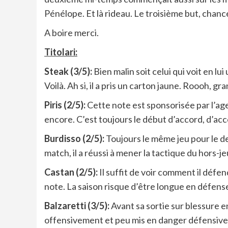
Pénélope. Et là rideau. Le troisième but, chan
A boire merci.
Titolari:
Steak (3/5):
Bien malin soit celui qui voit en lu
Voilà. Ah si, il a pris un carton jaune. Roooh, gra
Piris (2/5):
Cette note est sponsorisée par l’ag
encore. C’est toujours le début d’accord, d’ac
Burdisso (2/5):
Toujours le même jeu pour le de
match, il a réussi à mener la tactique du hors-
Castan (2/5):
Il suffit de voir comment il défen
note. La saison risque d’être longue en défens
Balzaretti (3/5):
Avant sa sortie sur blessure en
offensivement et peu mis en danger défensivemen