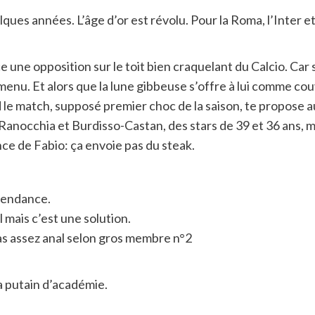
quelques années. L’âge d’or est révolu. Pour la Roma, l’Inter 
ne opposition sur le toit bien craquelant du Calcio. Car si, 
enu. Et alors que la lune gibbeuse s’offre à lui comme cou
d le match, supposé premier choc de la saison, te propose a
anocchia et Burdisso-Castan, des stars de 39 et 36 ans, ma
ce de Fabio: ça envoie pas du steak.
 tendance.
 mais c’est une solution.
 assez anal selon gros membre n°2
ta putain d’académie.