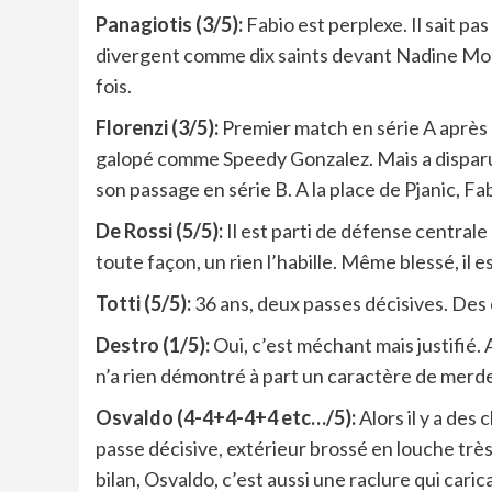
Panagiotis (3/5):
Fabio est perplexe. Il sait pa
divergent comme dix saints devant Nadine Morano 
fois.
Florenzi (3/5):
Premier match en série A après un
galopé comme Speedy Gonzalez. Mais a dispar
son passage en série B. A la place de Pjanic, Fab
De Rossi (5/5):
Il est parti de défense central
toute façon, un rien l’habille. Même blessé, il e
Totti (5/5):
36 ans, deux passes décisives. Des 
Destro (1/5):
Oui, c’est méchant mais justifié. 
n’a rien démontré à part un caractère de merde
Osvaldo (4-4+4-4+4 etc…/5):
Alors il y a des
passe décisive, extérieur brossé en louche très 
bilan, Osvaldo, c’est aussi une raclure qui caric