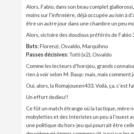
Alors, Fabio, dans son beau complet giallorossi,
moins sur l’infirmière, déjà occupée au loin à d’
être un autre jour dans une chambre un peu m
Alors, victoire des doudous préférés de Fabio 3 
Buts:
Florenzi, Osvaldo, Marquihno
Passes décisives:
Totti (x2), Osvaldo
Comme les lecteurs d’horsjeu, grands connaisseu
rien à voir selon M. Baup: mais, mais comment 
Oui, alors, la Romajoueen433. Voilà, ça, c’est fai
Un effort dedieu!!
Ce fût un match étrange où la tactique, mère n
mobylettes et des Interistes un peu à l’ouest a
une politique du hors-jeu qui pourrait être cell
deuxième mi-temps commençait aussi sur les mê