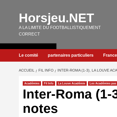
Aller
au
Horsjeu.NET
contenu
A LA LIMITE DU FOOTBALLISTIQUEMENT
CORRECT
Le comité
partenaires particuliers
France
ACCUEIL
FIL INFO
INTER-ROMA (1-3), LA LOUVE AC
Académies
Fil Info
La Louve Académie
Les Académies pas 
Inter-Roma (1-3
notes