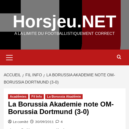
Aller
au
Horsjeu.NET
contenu
A LA LIMITE DU FOOTBALLISTIQUEMENT CORRECT
Menu
principal
ACCUEIL
FIL INFO
LA BORUSSIA AKADEMIE NOTE OM-
BORUSSIA DORTMUND (3-0)
Académies
Fil Info
La Borussia Akadémie
La Borussia Akademie note OM-
Borussia Dortmund (3-0)
Le comité
30/09/2011
4