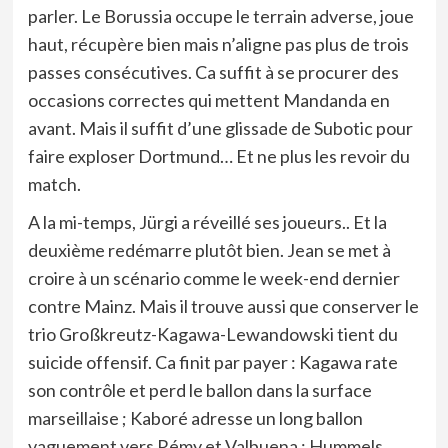
parler. Le Borussia occupe le terrain adverse, joue
haut, récupère bien mais n’aligne pas plus de trois
passes consécutives. Ca suffit à se procurer des
occasions correctes qui mettent Mandanda en
avant. Mais il suffit d’une glissade de Subotic pour
faire exploser Dortmund… Et ne plus les revoir du
match.
A la mi-temps, Jürgi a réveillé ses joueurs.. Et la
deuxième redémarre plutôt bien. Jean se met à
croire à un scénario comme le week-end dernier
contre Mainz. Mais il trouve aussi que conserver le
trio Großkreutz-Kagawa-Lewandowski tient du
suicide offensif. Ca finit par payer : Kagawa rate
son contrôle et perd le ballon dans la surface
marseillaise ; Kaboré adresse un long ballon
vaguement vers Rémy et Valbuena ; Hummels