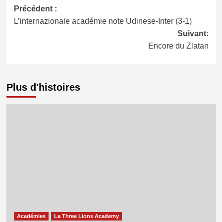
Navigation
Précédent :
L’internazionale académie note Udinese-Inter (3-1)
d’article
Suivant:
Encore du Zlatan
Plus d'histoires
Académies
La Three Lions Academy