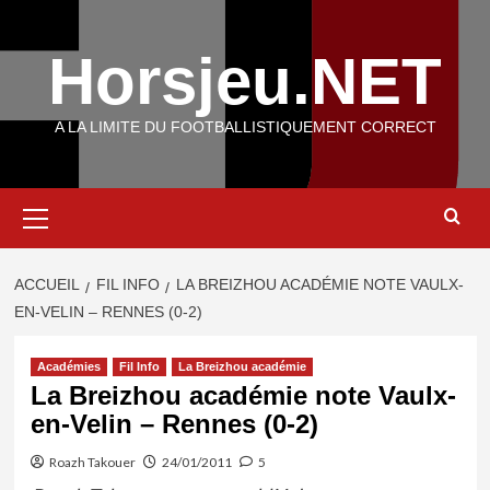
Aller
au
Horsjeu.NET
contenu
A LA LIMITE DU FOOTBALLISTIQUEMENT CORRECT
Menu
principal
ACCUEIL
FIL INFO
LA BREIZHOU ACADÉMIE NOTE VAULX-
EN-VELIN – RENNES (0-2)
Académies
Fil Info
La Breizhou académie
La Breizhou académie note Vaulx-
en-Velin – Rennes (0-2)
Roazh Takouer
24/01/2011
5