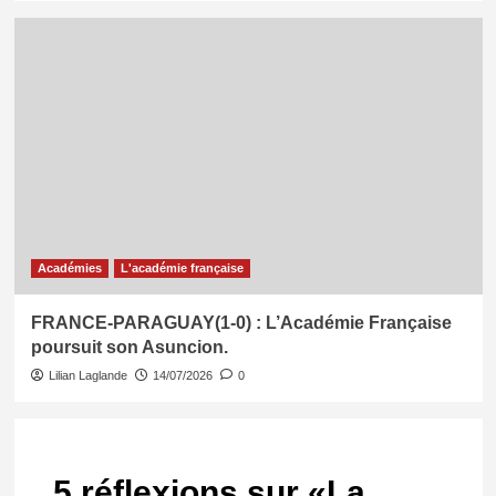
Académies
L'académie française
FRANCE-PARAGUAY(1-0) : L’Académie Française
poursuit son Asuncion.
Lilian Laglande
14/07/2026
0
5 réflexions sur «
La